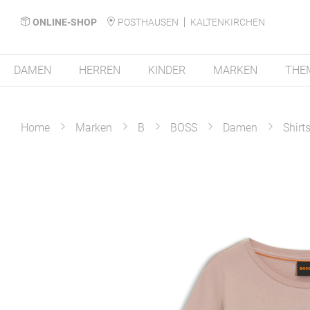
ONLINE-SHOP
POSTHAUSEN
KALTENKIRCHEN
DAMEN
HERREN
KINDER
MARKEN
THE
Home
Marken
B
BOSS
Damen
Shirt
Zum
Ende
der
Bildergalerie
springen