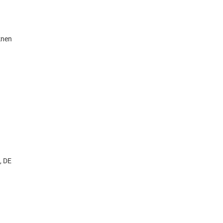
knen
, DE