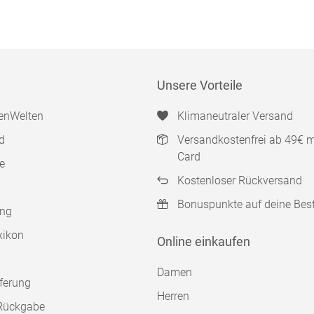
Unsere Vorteile
enWelten
Klimaneutraler Versand
d
Versandkostenfrei ab 49€ 
Card
e
Kostenloser Rückversand
Bonuspunkte auf deine Bes
ung
xikon
Online einkaufen
Damen
ferung
Herren
Rückgabe