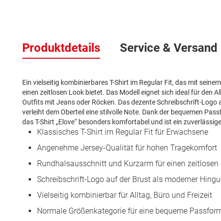
Zum
Anfang
Produktdetails
Service & Versand
der
Bildergalerie
springen
Ein vielseitig kombinierbares T-Shirt im Regular Fit, das mit se
einen zeitlosen Look bietet. Das Modell eignet sich ideal für den A
Outfits mit Jeans oder Röcken. Das dezente Schreibschrift-Logo 
verleiht dem Oberteil eine stilvolle Note. Dank der bequemen Pas
das T-Shirt „Elove“ besonders komfortabel und ist ein zuverlässige
Klassisches T-Shirt im Regular Fit für Erwachsene
Angenehme Jersey-Qualität für hohen Tragekomfort
Rundhalsausschnitt und Kurzarm für einen zeitlosen
Schreibschrift-Logo auf der Brust als moderner Hingu
Vielseitig kombinierbar für Alltag, Büro und Freizeit
Normale Größenkategorie für eine bequeme Passfor