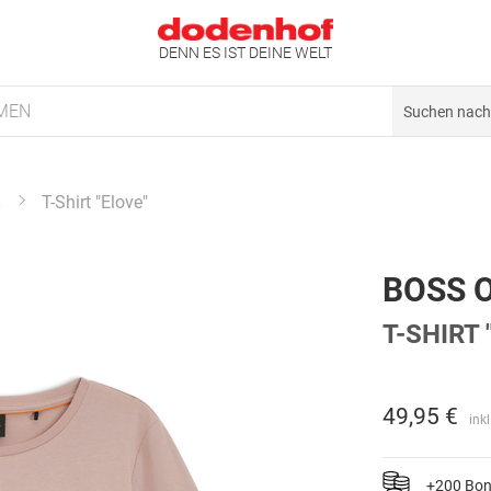
DENN ES IST DEINE WELT
MEN
s
T-Shirt "Elove"
BOSS 
T-SHIRT 
49,95 €
ink
+200 Bo