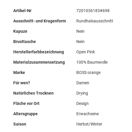
Mehr
Artikel-Nr
7201036183#698
Informationen
Ausschnitt- und Kragenform
Rundhalsausschnitt
Kapuze
Nein
Brusttasche
Nein
Herstellerfarbbezeichnung
Open Pink
Materialzusammensetzung
100% Baumwolle
Marke
BOSS orange
Für wen?
Damen
Natürliches Trocknen
Drying
Fläche vor Ort
Design
Altersgruppe
Erwachsene
Saison
Herbst/Winter