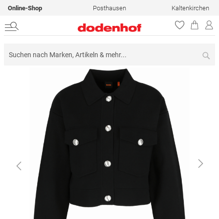
Online-Shop
Posthausen
Kaltenkirchen
Su
Zum
Ende
der
Bildergalerie
springen