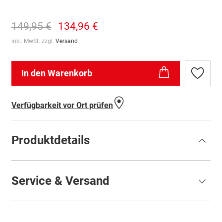
149,95 €
134,96 €
inkl. MwSt. zzgl.
Versand
In den Warenkorb
Zur
Wunschl
hinzufü
Verfügbarkeit vor Ort prüfen
Produktdetails
Service & Versand