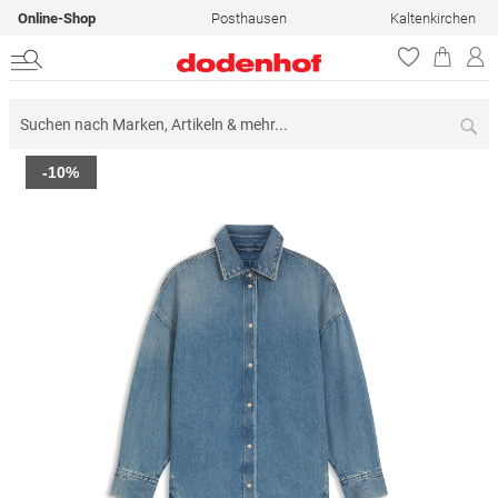
Online-Shop
Posthausen
Kaltenkirchen
Su
Zum
-10%
Ende
der
Bildergalerie
springen