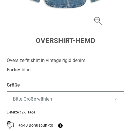
Zum
OVERSHIRT-HEMD
Anfang
der
Bildergalerie
Oversize-fit shirt in vintage rigid denim
springen
Farbe:
blau
Größe
Bitte Größe wählen
Lieferzeit
2-3 Tage
+540 Bonuspunkte
i