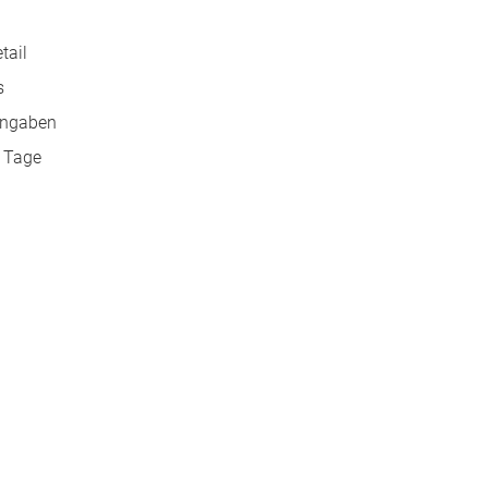
tail
s
rangaben
e Tage