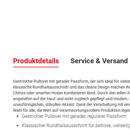
Zum
Anfang
der
Bildergalerie
springen
Produktdetails
Service & Versand
Gestrickter Pullover mit gerader Passform, der sich ideal für vielse
klassische Rundhalsausschnitt und das cleane Design machen ihn 
Chinos oder smarten Hosen kombinieren lässt. Durch den edlen An
angenehm auf der Haut und wirkt zugleich gepflegt und modern. E
unaufdringlichen, stilvollen Akzent. Dank der Verarbeitung mit e
Wahl für alle, die Wert auf verantwortungsvollere Produktion lege
Gestrickter Pullover mit gerader, regulärer Passform
Klassischer Rundhalsausschnitt für zeitlose, vielseit