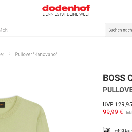
DENN ES IST DEINE WELT
MEN
er
Pullover "Kanovano"
BOSS 
PULLOV
UVP
129,95
99,99 €
ink
+400 bis