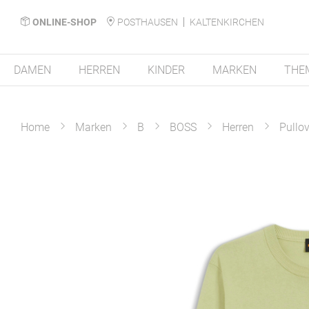
ONLINE-SHOP
POSTHAUSEN
KALTENKIRCHEN
DAMEN
HERREN
KINDER
MARKEN
THE
Home
Marken
B
BOSS
Herren
Pullov
Zum
Ende
der
Bildergalerie
springen