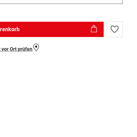
arenkorb
Zur
Wunschlist
hinzufügen
 vor Ort prüfen