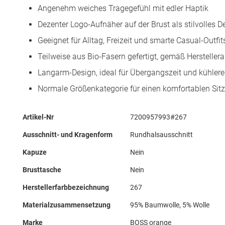
Angenehm weiches Tragegefühl mit edler Haptik
Dezenter Logo-Aufnäher auf der Brust als stilvolles De
Geeignet für Alltag, Freizeit und smarte Casual-Outfit
Teilweise aus Bio-Fasern gefertigt, gemäß Herstelle
Langarm-Design, ideal für Übergangszeit und kühler
Normale Größenkategorie für einen komfortablen Sitz
Mehr
Artikel-Nr
7200957993#267
Informationen
Ausschnitt- und Kragenform
Rundhalsausschnitt
Kapuze
Nein
Brusttasche
Nein
Herstellerfarbbezeichnung
267
Materialzusammensetzung
95% Baumwolle, 5% Wolle
Marke
BOSS orange