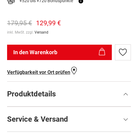
+520 bis +720 Bonuspunkte
i
179,95 €
129,99 €
inkl. MwSt. zzgl.
Versand
In den Warenkorb
Zur
Wunschl
hinzufü
Verfügbarkeit vor Ort prüfen
Produktdetails
Service & Versand