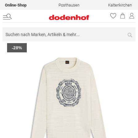
Online-Shop
Posthausen
Kaltenkirchen
Su
Zum
-28%
Ende
der
Bildergalerie
springen