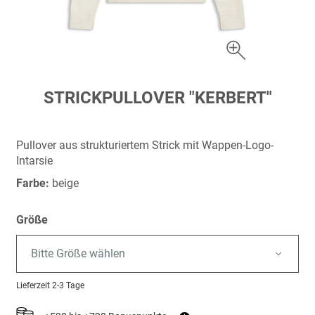
Zum
STRICKPULLOVER "KERBERT"
Anfang
der
Bildergalerie
Pullover aus strukturiertem Strick mit Wappen-Logo-
springen
Intarsie
Farbe:
beige
Größe
Bitte Größe wählen
Lieferzeit
2-3 Tage