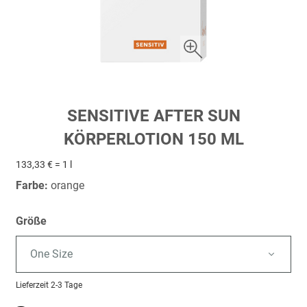
Zum
SENSITIVE AFTER SUN
Anfang
KÖRPERLOTION 150 ML
der
Bildergalerie
133,33 € = 1 l
springen
Farbe:
orange
Größe
One Size
Lieferzeit
2-3 Tage