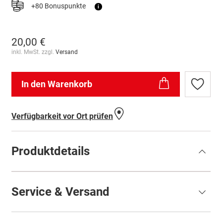
+80 Bonuspunkte
i
20,00 €
inkl. MwSt. zzgl.
Versand
In den Warenkorb
Zur
Wunschl
hinzufü
Verfügbarkeit vor Ort prüfen
Produktdetails
Service & Versand