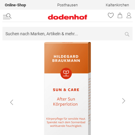
Online-Shop
Posthausen
Kaltenkirchen
Su
Zum
Ende
der
Bildergalerie
springen