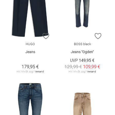
ZUR WUNSCHLISTE HINZUFÜGEN
ZUR W
HUGO
BOSS black
Jeans
Jeans "Ogden"
UVP
149,95 €
179,95 €
129,99 €
109,99 €
inkl. MwSt. zzgl.
Versand
inkl. MwSt. zzgl.
Versand