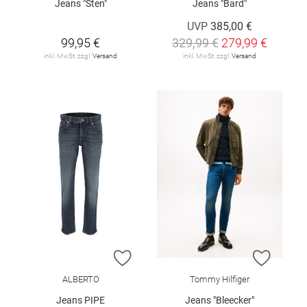
Jeans "Sten"
Jeans "Bard"
UVP
385,00 €
99,95 €
329,99 €
279,99 €
inkl. MwSt. zzgl.
Versand
inkl. MwSt. zzgl.
Versand
ZUR WUNSCHLISTE HINZUFÜGEN
ZUR W
ALBERTO
Tommy Hilfiger
Jeans PIPE
Jeans "Bleecker"