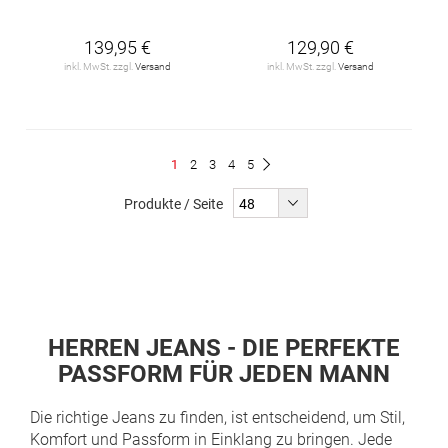
139,95 €
129,90 €
inkl. MwSt. zzgl.
Versand
inkl. MwSt. zzgl.
Versand
Seite
Du
Seite
Seite
Seite
Seite
1
2
3
4
5
Seite
Weiter
liest
Produkte / Seite
gerade
Seite
HERREN JEANS - DIE PERFEKTE
PASSFORM FÜR JEDEN MANN
Die richtige Jeans zu finden, ist entscheidend, um Stil,
Komfort und Passform in Einklang zu bringen. Jede