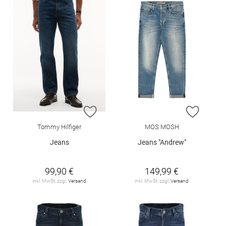
ZUR WUNSCHLISTE HINZUFÜGEN
ZUR W
Tommy Hilfiger
MOS MOSH
Jeans
Jeans "Andrew"
99,90 €
149,99 €
inkl. MwSt. zzgl.
Versand
inkl. MwSt. zzgl.
Versand