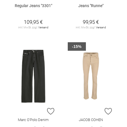
Regular Jeans "3301"
Jeans "Runne"
109,95 €
99,95 €
inkl. MwSt. zzgl.
Versand
inkl. MwSt. zzgl.
Versand
-15%
ZUR WUNSCHLISTE HINZUFÜGEN
ZUR W
Marc O'Polo Denim
JACOB COHEN