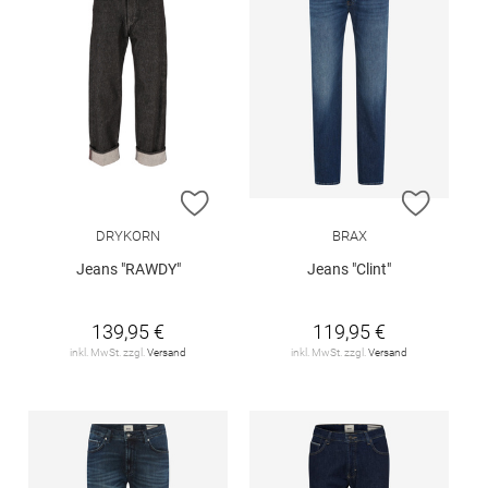
ZUR WUNSCHLISTE HINZUFÜGEN
ZUR W
DRYKORN
BRAX
Jeans "RAWDY"
Jeans "Clint"
139,95 €
119,95 €
inkl. MwSt. zzgl.
Versand
inkl. MwSt. zzgl.
Versand