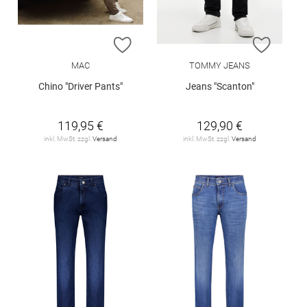
ZUR WUNSCHLISTE HINZUFÜGEN
ZUR W
MAC
TOMMY JEANS
Chino "Driver Pants"
Jeans "Scanton"
119,95 €
129,90 €
inkl. MwSt. zzgl.
Versand
inkl. MwSt. zzgl.
Versand