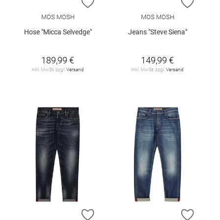
ZUR WUNSCHLISTE HINZUFÜGEN
ZUR W
MOS MOSH
MOS MOSH
Hose "Micca Selvedge"
Jeans "Steve Siena"
189,99 €
149,99 €
inkl. MwSt. zzgl.
Versand
inkl. MwSt. zzgl.
Versand
ZUR WUNSCHLISTE HINZUFÜGEN
ZUR W