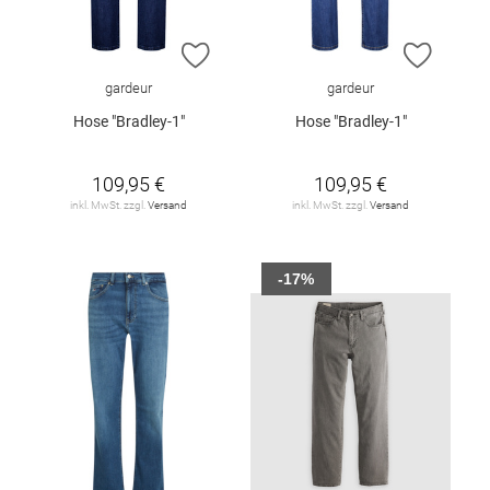
ZUR WUNSCHLISTE HINZUFÜGEN
ZUR W
gardeur
gardeur
Hose "Bradley-1"
Hose "Bradley-1"
109,95 €
109,95 €
inkl. MwSt. zzgl.
Versand
inkl. MwSt. zzgl.
Versand
-17%