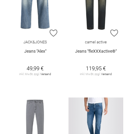
ZUR WUNSCHLISTE HINZUFÜGEN
ZUR W
JACK&JONES
camel active
Jeans "Alex"
Jeans "fleXXXactive®"
49,99 €
119,95 €
inkl. MwSt. zzgl.
Versand
inkl. MwSt. zzgl.
Versand