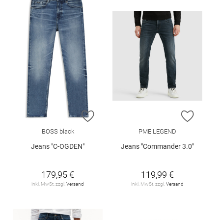
ZUR WUNSCHLISTE HINZUFÜGEN
ZUR W
BOSS black
PME LEGEND
Jeans "C-OGDEN"
Jeans "Commander 3.0"
179,95 €
119,99 €
inkl. MwSt. zzgl.
Versand
inkl. MwSt. zzgl.
Versand