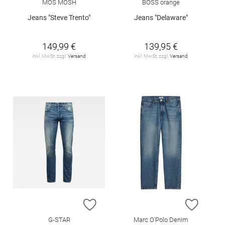
MOS MOSH
BOSS orange
Jeans "Steve Trento"
Jeans "Delaware"
149,99 €
139,95 €
inkl. MwSt. zzgl.
Versand
inkl. MwSt. zzgl.
Versand
ZUR WUNSCHLISTE HINZUFÜGEN
ZUR W
G-STAR
Marc O'Polo Denim