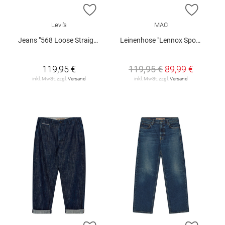
ZUR WUNSCHLISTE HINZUFÜGEN
ZUR W
Levi's
MAC
Jeans "568 Loose Straight"
Leinenhose "Lennox Sport"
119,95 €
119,95 €
89,99 €
inkl. MwSt. zzgl.
Versand
inkl. MwSt. zzgl.
Versand