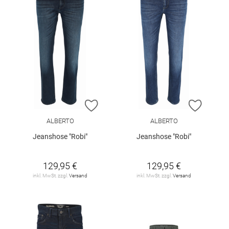
ZUR WUNSCHLISTE HINZUFÜGEN
ZUR W
ALBERTO
ALBERTO
Jeanshose "Robi"
Jeanshose "Robi"
129,95 €
129,95 €
inkl. MwSt. zzgl.
Versand
inkl. MwSt. zzgl.
Versand