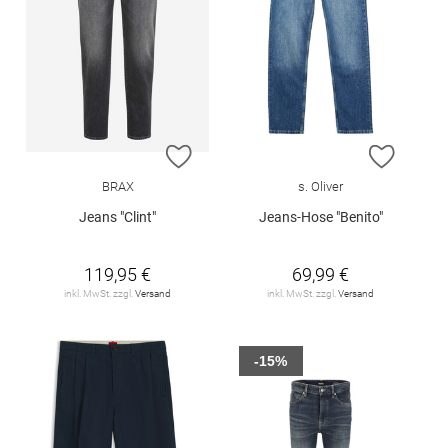
ZUR WUNSCHLISTE HINZUFÜGEN
ZUR W
BRAX
s. Oliver
Jeans "Clint"
Jeans-Hose "Benito"
119,95 €
69,99 €
inkl. MwSt. zzgl.
Versand
inkl. MwSt. zzgl.
Versand
-15%