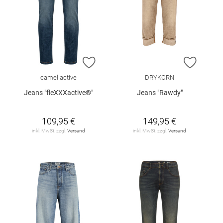
ZUR WUNSCHLISTE HINZUFÜGEN
ZUR W
camel active
DRYKORN
Jeans "fleXXXactive®"
Jeans "Rawdy"
109,95 €
149,95 €
inkl. MwSt. zzgl.
Versand
inkl. MwSt. zzgl.
Versand