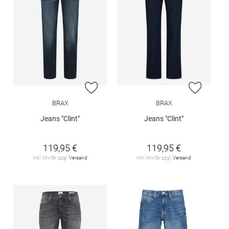
ZUR WUNSCHLISTE HINZUFÜGEN
ZUR W
BRAX
BRAX
Jeans "Clint"
Jeans "Clint"
119,95 €
119,95 €
inkl. MwSt. zzgl.
Versand
inkl. MwSt. zzgl.
Versand