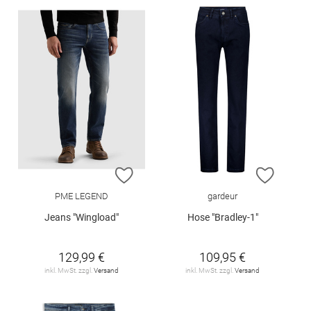
ZUR WUNSCHLISTE HINZUFÜGEN
ZUR W
PME LEGEND
gardeur
Jeans "Wingload"
Hose "Bradley-1"
129,99 €
109,95 €
inkl. MwSt. zzgl.
Versand
inkl. MwSt. zzgl.
Versand