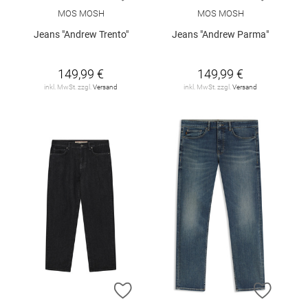
MOS MOSH
MOS MOSH
Jeans "Andrew Trento"
Jeans "Andrew Parma"
149,99 €
149,99 €
inkl. MwSt. zzgl.
Versand
inkl. MwSt. zzgl.
Versand
ZUR WUNSCHLISTE HINZUFÜGEN
ZUR W