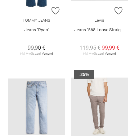
ZUR WUNSCHLISTE HINZUFÜGEN
ZUR W
TOMMY JEANS
Levi's
Jeans "Ryan"
Jeans "568 Loose Straight"
99,90 €
119,95 €
99,99 €
inkl. MwSt. zzgl.
Versand
inkl. MwSt. zzgl.
Versand
-25%