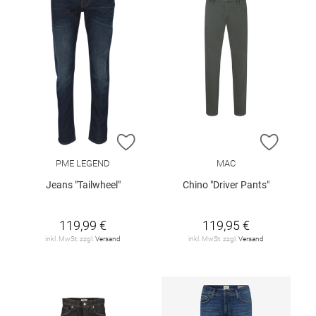
ZUR WUNSCHLISTE HINZUFÜGEN
ZUR W
PME LEGEND
MAC
Jeans "Tailwheel"
Chino "Driver Pants"
119,99 €
119,95 €
inkl. MwSt. zzgl.
Versand
inkl. MwSt. zzgl.
Versand