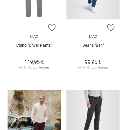
ZUR WUNSCHLISTE HINZUFÜGEN
ZUR W
MAC
MAC
Chino "Driver Pants"
Jeans "Ben"
119,95 €
99,95 €
inkl. MwSt. zzgl.
Versand
inkl. MwSt. zzgl.
Versand