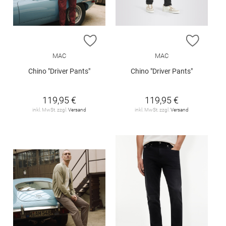
ZUR WUNSCHLISTE HINZUFÜGEN
ZUR W
MAC
MAC
Chino "Driver Pants"
Chino "Driver Pants"
119,95 €
119,95 €
inkl. MwSt. zzgl.
Versand
inkl. MwSt. zzgl.
Versand