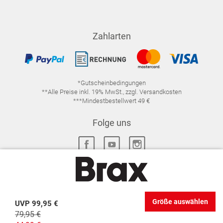
Zahlarten
*Gutscheinbedingungen
**Alle Preise inkl. 19% MwSt., zzgl. Versandkosten
***Mindestbestellwert 49 €
Folge uns
IMPRESSUM
FAQ
DATENSCHUTZ
Größe auswählen
UVP
99,95 €
DATENSCHUTZ-EINSTELLUNGEN
WIDERRUFSRECHT
79,95 €