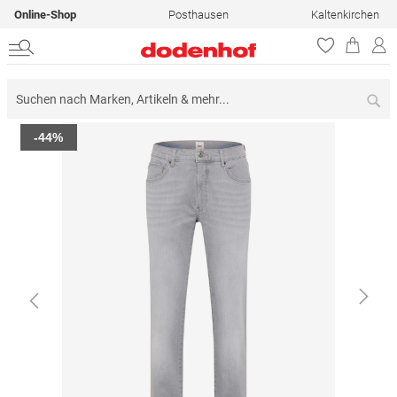
Online-Shop
Posthausen
Kaltenkirchen
Su
Zum
-44%
Ende
der
Bildergalerie
springen