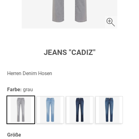
Zum
JEANS "CADIZ"
Anfang
der
Bildergalerie
Herren Denim Hosen
springen
Farbe:
grau
Größe