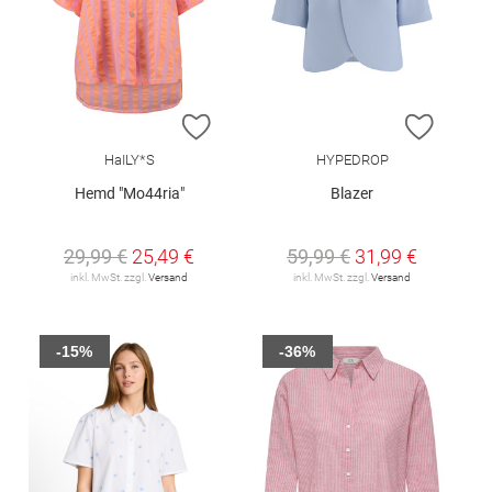
ZUR WUNSCHLISTE HINZUFÜGEN
ZUR W
HaILY*S
HYPEDROP
Hemd "Mo44ria"
Blazer
29,99 €
25,49 €
59,99 €
31,99 €
inkl. MwSt. zzgl.
Versand
inkl. MwSt. zzgl.
Versand
-15%
-36%