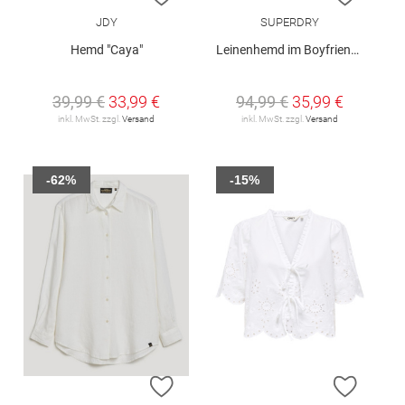
JDY
SUPERDRY
Hemd "Caya"
Leinenhemd im Boyfriend-Stil
39,99 €
33,99 €
94,99 €
35,99 €
inkl. MwSt. zzgl.
Versand
inkl. MwSt. zzgl.
Versand
-62%
-15%
ZUR WUNSCHLISTE HINZUFÜGEN
ZUR W