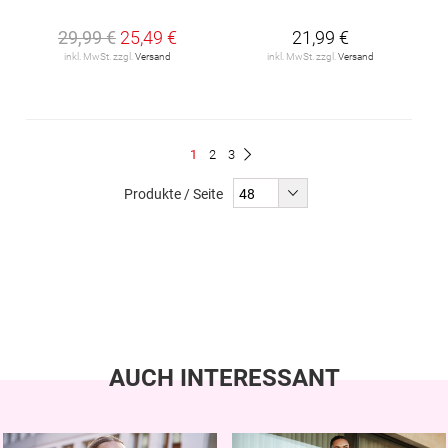
29,99 €
25,49 €
21,99 €
inkl. MwSt. zzgl.
Versand
inkl. MwSt. zzgl.
Versand
Seite
Du
Seite
Seite
1
2
3
Seite
Weiter
liest
Produkte / Seite
gerade
Seite
AUCH INTERESSANT