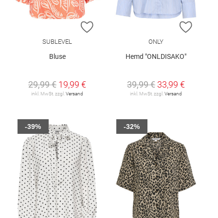
ZUR WUNSCHLISTE HINZUFÜGEN
ZUR W
SUBLEVEL
ONLY
Bluse
Hemd "ONLDISAKO"
29,99 €
19,99 €
39,99 €
33,99 €
inkl. MwSt. zzgl.
Versand
inkl. MwSt. zzgl.
Versand
-39%
-32%