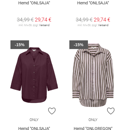
Hemd "ONLSAJA"
Hemd "ONLSAJA"
34,99 €
29,74 €
34,99 €
29,74 €
inkl. MwSt. zzgl.
Versand
inkl. MwSt. zzgl.
Versand
-15%
-15%
ZUR WUNSCHLISTE HINZUFÜGEN
ZUR W
ONLY
ONLY
Hemd "ONLSAJA"
Hemd "ONLOREGON"