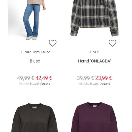
ZUR WUNSCHLISTE HINZUFÜGEN
ZUR W
DENIM Tom Tailor
ONLY
Bluse
Hemd "ONLAGDA"
49,99 €
42,49 €
39,99 €
23,99 €
inkl. MwSt. zzgl.
Versand
inkl. MwSt. zzgl.
Versand