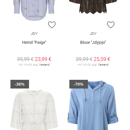
ZUR WUNSCHLISTE HINZUFÜGEN
ZUR W
JDY
JDY
Hemd "Paige"
Bluse "Jdyjojo"
39,99 €
23,99 €
39,99 €
25,59 €
inkl. MwSt. zzgl.
Versand
inkl. MwSt. zzgl.
Versand
-36%
-70%