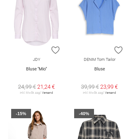
ZUR WUNSCHLISTE HINZUFÜGEN
ZUR W
JDY
DENIM Tom Tailor
Bluse "Mio"
Bluse
24,99 €
21,24 €
39,99 €
23,99 €
inkl. MwSt. zzgl.
Versand
inkl. MwSt. zzgl.
Versand
-15%
-40%