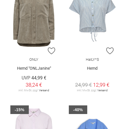
ZUR WUNSCHLISTE HINZUFÜGEN
ZUR W
ONLY
HaILY*S
Hemd "ONLJanine"
Hemd
UVP
44,99 €
38,24 €
24,99 €
12,99 €
inkl. MwSt. zzgl.
Versand
inkl. MwSt. zzgl.
Versand
-15%
-40%