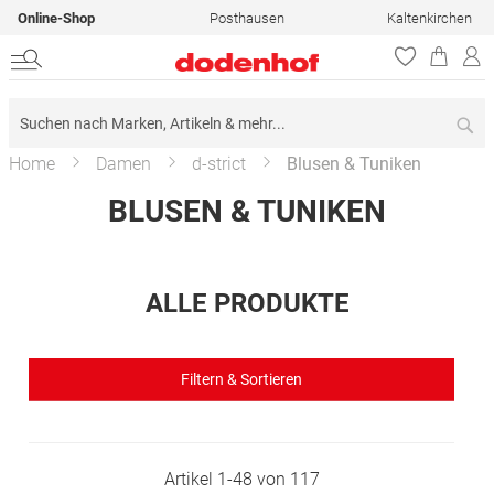
Online-Shop
Posthausen
Kaltenkirchen
Su
Home
Damen
d-strict
Blusen & Tuniken
BLUSEN & TUNIKEN
ALLE PRODUKTE
Filtern & Sortieren
Artikel
1
-
48
von
117