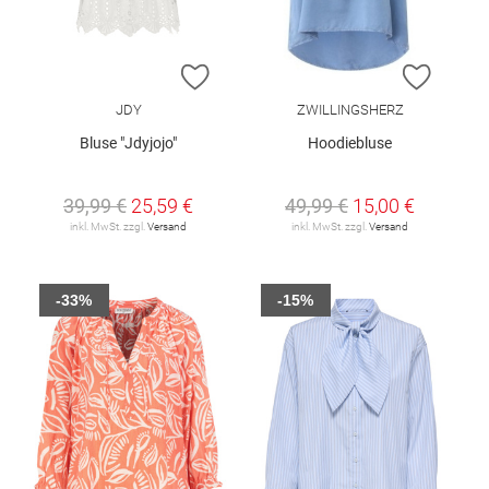
ZUR WUNSCHLISTE HINZUFÜGEN
ZUR W
JDY
ZWILLINGSHERZ
Bluse "Jdyjojo"
Hoodiebluse
39,99 €
25,59 €
49,99 €
15,00 €
inkl. MwSt. zzgl.
Versand
inkl. MwSt. zzgl.
Versand
-33%
-15%