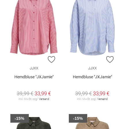
ZUR WUNSCHLISTE HINZUFÜGEN
ZUR W
JJXX
JJXX
Hemdbluse "JXJamie"
Hemdbluse "JXJamie"
39,99 €
33,99 €
39,99 €
33,99 €
inkl. MwSt. zzgl.
Versand
inkl. MwSt. zzgl.
Versand
-15%
-15%