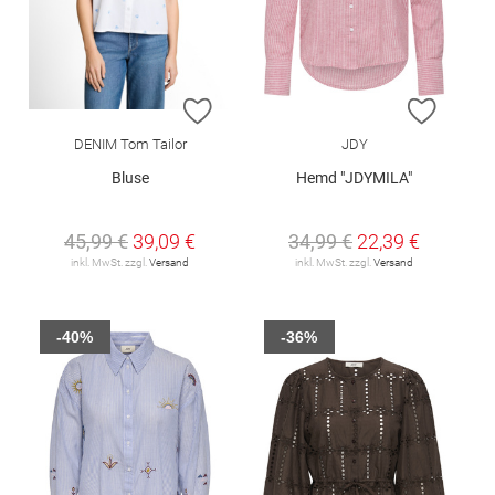
ZUR WUNSCHLISTE HINZUFÜGEN
ZUR W
DENIM Tom Tailor
JDY
Bluse
Hemd "JDYMILA"
45,99 €
39,09 €
34,99 €
22,39 €
inkl. MwSt. zzgl.
Versand
inkl. MwSt. zzgl.
Versand
-40%
-36%