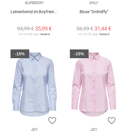
SUPERDRY
ONLY
Leinenhemd im Boyfriend-Stil
Bluse "Onlmiffy"
94,99 €
35,99 €
36,99 €
31,44 €
inkl. MwSt. zzgl.
Versand
inkl. MwSt. zzgl.
Versand
-15%
-15%
ZUR WUNSCHLISTE HINZUFÜGEN
ZUR W
JDY
JDY