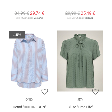
34,99 €
29,74 €
29,99 €
25,49 €
inkl. MwSt. zzgl.
Versand
inkl. MwSt. zzgl.
Versand
-15%
ZUR WUNSCHLISTE HINZUFÜGEN
ZUR W
ONLY
JDY
Hemd "ONLOREGON"
Bluse "Lima Life"