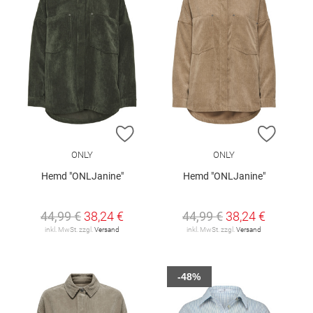
ZUR WUNSCHLISTE HINZUFÜGEN
ZUR W
ONLY
ONLY
Hemd "ONLJanine"
Hemd "ONLJanine"
44,99 €
38,24 €
44,99 €
38,24 €
inkl. MwSt. zzgl.
Versand
inkl. MwSt. zzgl.
Versand
-48%