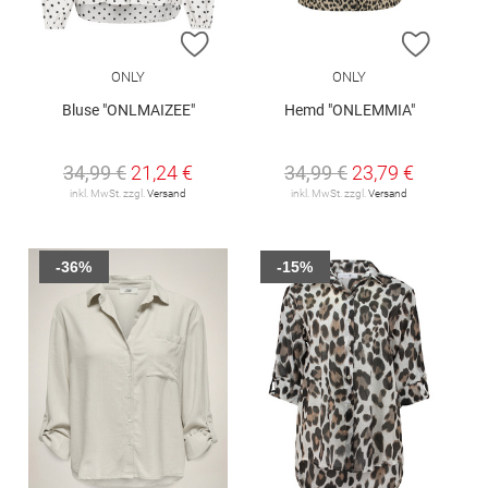
ZUR WUNSCHLISTE HINZUFÜGEN
ZUR W
ONLY
ONLY
Bluse "ONLMAIZEE"
Hemd "ONLEMMIA"
34,99 €
21,24 €
34,99 €
23,79 €
inkl. MwSt. zzgl.
Versand
inkl. MwSt. zzgl.
Versand
-36%
-15%