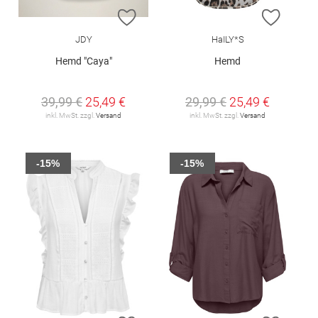
ZUR WUNSCHLISTE HINZUFÜGEN
ZUR W
JDY
HaILY*S
Hemd "Caya"
Hemd
39,99 €
25,49 €
29,99 €
25,49 €
inkl. MwSt. zzgl.
Versand
inkl. MwSt. zzgl.
Versand
-15%
-15%