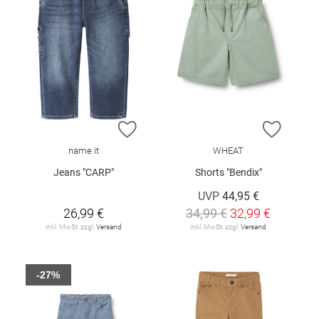
ZUR WUNSCHLISTE HINZUFÜGEN
ZUR W
name it
WHEAT
Jeans "CARP"
Shorts "Bendix"
UVP
44,95 €
26,99 €
34,99 €
32,99 €
inkl. MwSt. zzgl.
Versand
inkl. MwSt. zzgl.
Versand
-27%