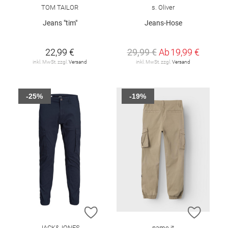
TOM TAILOR
s. Oliver
Jeans "tim"
Jeans-Hose
22,99 €
29,99 €
Ab
19,99 €
inkl. MwSt. zzgl.
Versand
inkl. MwSt. zzgl.
Versand
-25%
-19%
ZUR WUNSCHLISTE HINZUFÜGEN
ZUR W
JACK&JONES
name it