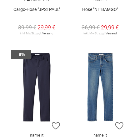
Cargo-Hose "JPSTPAUL"
Hose "NITBAMGO"
39,99 €
29,99 €
36,99 €
29,99 €
inkl. MwSt. zzgl.
Versand
inkl. MwSt. zzgl.
Versand
-8%
ZUR WUNSCHLISTE HINZUFÜGEN
ZUR W
name it
name it