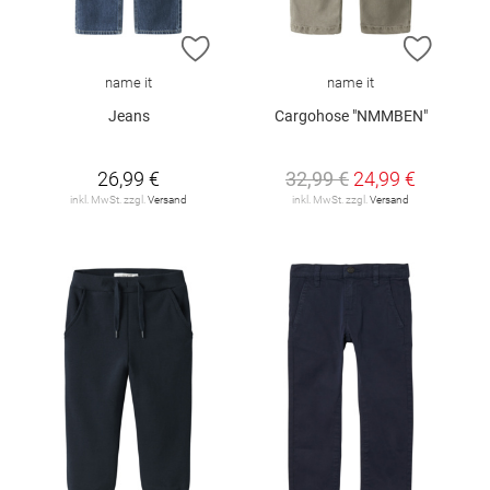
ZUR WUNSCHLISTE HINZUFÜGEN
ZUR W
name it
name it
Jeans
Cargohose "NMMBEN"
26,99 €
32,99 €
24,99 €
inkl. MwSt. zzgl.
Versand
inkl. MwSt. zzgl.
Versand