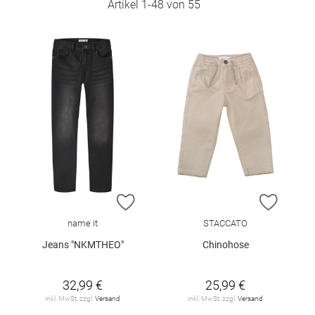
Artikel
1
-
48
von
55
ZUR WUNSCHLISTE HINZUFÜGEN
ZUR W
name it
STACCATO
Jeans "NKMTHEO"
Chinohose
32,99 €
25,99 €
inkl. MwSt. zzgl.
Versand
inkl. MwSt. zzgl.
Versand