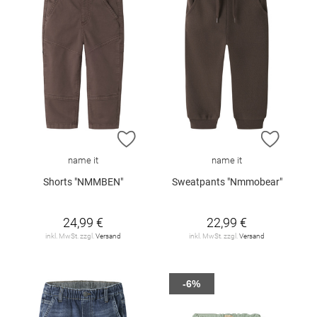
ZUR WUNSCHLISTE HINZUFÜGEN
ZUR W
name it
name it
Shorts "NMMBEN"
Sweatpants "Nmmobear"
24,99 €
22,99 €
inkl. MwSt. zzgl.
Versand
inkl. MwSt. zzgl.
Versand
-6%