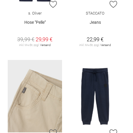
ZUR WUNSCHLISTE HINZUFÜGEN
ZUR W
s. Oliver
STACCATO
Hose "Pelle"
Jeans
39,99 €
29,99 €
22,99 €
inkl. MwSt. zzgl.
Versand
inkl. MwSt. zzgl.
Versand
ZUR WUNSCHLISTE HINZUFÜGEN
ZUR W