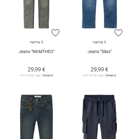
ZUR WUNSCHLISTE HINZUFÜGEN
ZUR W
name it
name it
Jeans "NKMTHEO"
Jeans "Silas"
29,99 €
29,99 €
inkl. MwSt. zzgl.
Versand
inkl. MwSt. zzgl.
Versand