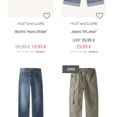
ZUR WUNSCHLISTE HINZUFÜGEN
ZUR W
HUST and CLAIRE
HUST and CLAIRE
Shorts "Hans Stripe"
Jeans "HCJean"
UVP
39,95 €
29,95 €
19,99 €
29,99 €
inkl. MwSt. zzgl.
Versand
inkl. MwSt. zzgl.
Versand
-24%