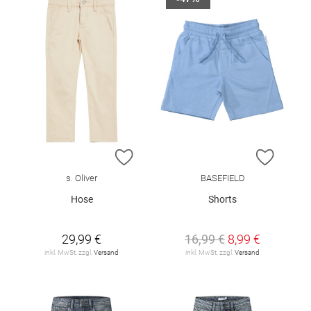
ZUR WUNSCHLISTE HINZUFÜGEN
ZUR W
s. Oliver
BASEFIELD
Hose
Shorts
29,99 €
16,99 €
8,99 €
inkl. MwSt. zzgl.
Versand
inkl. MwSt. zzgl.
Versand