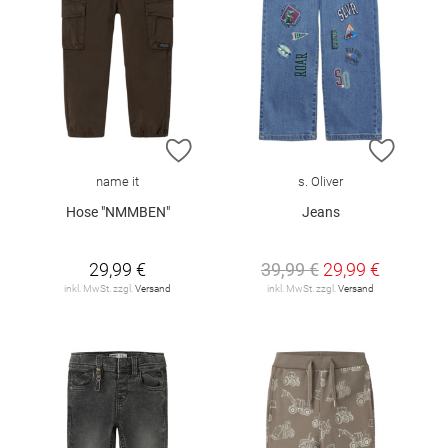
ZUR WUNSCHLISTE HINZUFÜGEN
ZUR W
name it
s. Oliver
Hose "NMMBEN"
Jeans
29,99 €
39,99 €
29,99 €
inkl. MwSt. zzgl.
Versand
inkl. MwSt. zzgl.
Versand