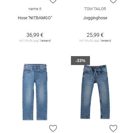
name it
TOM TAILOR
Hose "NITBAMGO"
Jogginghose
36,99 €
25,99 €
inkl. MwSt. zzgl.
Versand
inkl. MwSt. zzgl.
Versand
-33%
ZUR WUNSCHLISTE HINZUFÜGEN
ZUR W