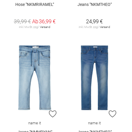
Hose "NKMRIRAMEL"
Jeans "NKMTHEO"
39,99 €
Ab
36,99 €
24,99 €
inkl. MwSt. zzgl.
Versand
inkl. MwSt. zzgl.
Versand
ZUR WUNSCHLISTE HINZUFÜGEN
ZUR W
name it
name it
Jeans "NMMRYAN"
Jeans "NKMTHEO"