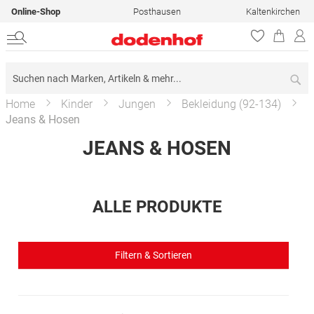
Online-Shop
Posthausen
Kaltenkirchen
Su
Home
Kinder
Jungen
Bekleidung (92-134)
Jeans & Hosen
JEANS & HOSEN
ALLE PRODUKTE
Filtern & Sortieren