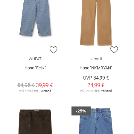
ZUR WUNSCHLISTE HINZUFÜGEN
ZUR W
WHEAT
name it
Hose "Felix"
Hose "NKMRYAN"
UVP
34,99 €
54,95 €
39,99 €
24,99 €
inkl. MwSt. zzgl.
Versand
inkl. MwSt. zzgl.
Versand
-25%