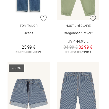
ZUR WUNSCHLISTE HINZUFÜGEN
ZUR W
TOM TAILOR
HUST and CLAIRE
Jeans
Cargohose "Trevor"
UVP
44,95 €
25,99 €
34,99 €
32,99 €
inkl. MwSt. zzgl.
Versand
inkl. MwSt. zzgl.
Versand
-33%