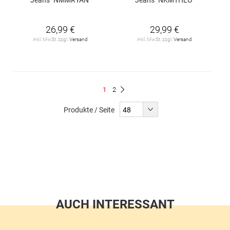
26,99 €
29,99 €
inkl. MwSt. zzgl.
Versand
inkl. MwSt. zzgl.
Versand
Seite
Du
Seite
1
2
Seite
Weiter
liest
Produkte / Seite
gerade
Seite
AUCH INTERESSANT