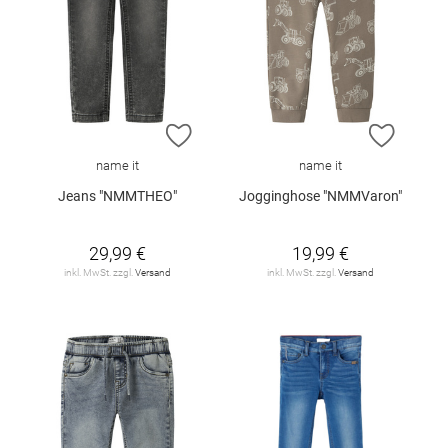
ZUR WUNSCHLISTE HINZUFÜGEN
ZUR W
name it
name it
Jeans "NMMTHEO"
Jogginghose "NMMVaron"
29,99 €
19,99 €
inkl. MwSt. zzgl.
Versand
inkl. MwSt. zzgl.
Versand