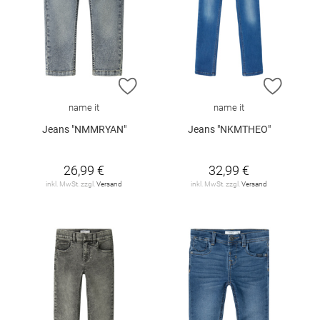
ZUR WUNSCHLISTE HINZUFÜGEN
ZUR W
name it
name it
Jeans "NMMRYAN"
Jeans "NKMTHEO"
26,99 €
32,99 €
inkl. MwSt. zzgl.
Versand
inkl. MwSt. zzgl.
Versand