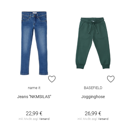
ZUR WUNSCHLISTE HINZUFÜGEN
ZUR W
name it
BASEFIELD
Jeans "NKMSILAS"
Jogginghose
22,99 €
26,99 €
inkl. MwSt. zzgl.
Versand
inkl. MwSt. zzgl.
Versand