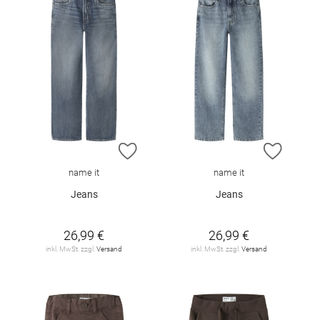
ZUR WUNSCHLISTE HINZUFÜGEN
ZUR W
name it
name it
Jeans
Jeans
26,99 €
26,99 €
inkl. MwSt. zzgl.
Versand
inkl. MwSt. zzgl.
Versand