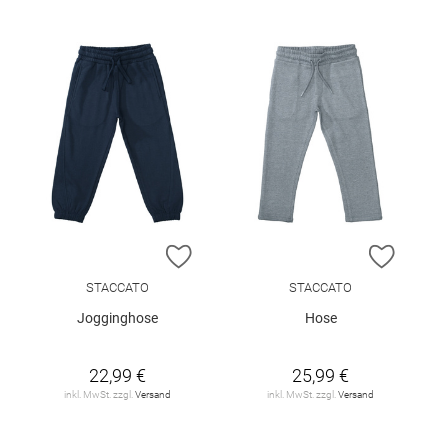
ZUR WUNSCHLISTE HINZUFÜGEN
ZUR W
STACCATO
STACCATO
Jogginghose
Hose
22,99 €
25,99 €
inkl. MwSt. zzgl.
Versand
inkl. MwSt. zzgl.
Versand