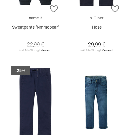
ZUR WUNSCHLISTE HINZUFÜGEN
ZUR W
name it
s. Oliver
Sweatpants "Nmmobear"
Hose
22,99 €
29,99 €
inkl. MwSt. zzgl.
Versand
inkl. MwSt. zzgl.
Versand
-25%