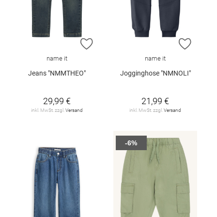
ZUR WUNSCHLISTE HINZUFÜGEN
ZUR W
name it
name it
Jeans "NMMTHEO"
Jogginghose "NMNOLI"
29,99 €
21,99 €
inkl. MwSt. zzgl.
Versand
inkl. MwSt. zzgl.
Versand
-6%