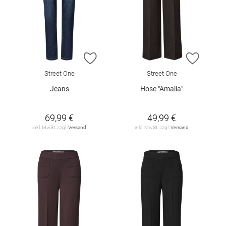
ZUR WUNSCHLISTE HINZUFÜGEN
ZUR W
Street One
Street One
Jeans
Hose "Amalia"
69,99 €
49,99 €
inkl. MwSt. zzgl.
Versand
inkl. MwSt. zzgl.
Versand