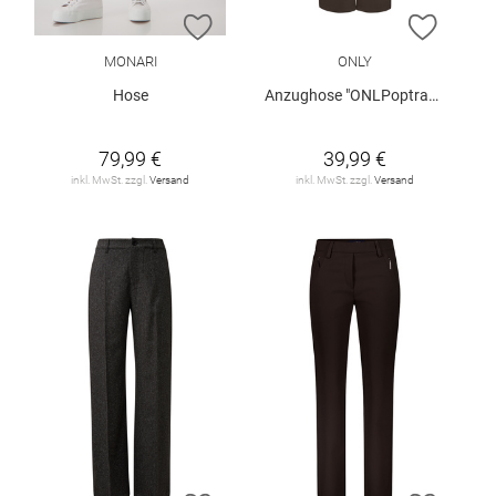
ZUR WUNSCHLISTE HINZUFÜGEN
ZUR W
MONARI
ONLY
Hose
Anzughose "ONLPoptrash"
79,99 €
39,99 €
inkl. MwSt. zzgl.
Versand
inkl. MwSt. zzgl.
Versand