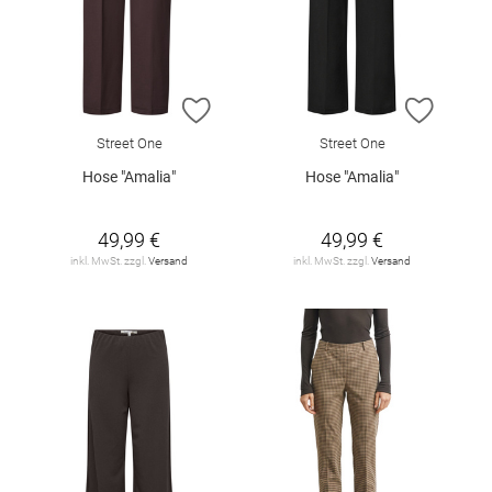
ZUR WUNSCHLISTE HINZUFÜGEN
ZUR W
Street One
Street One
Hose "Amalia"
Hose "Amalia"
49,99 €
49,99 €
inkl. MwSt. zzgl.
Versand
inkl. MwSt. zzgl.
Versand