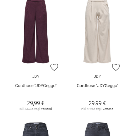
ZUR WUNSCHLISTE HINZUFÜGEN
ZUR W
JDY
JDY
Cordhose "JDYGeggo"
Cordhose "JDYGeggo"
29,99 €
29,99 €
inkl. MwSt. zzgl.
Versand
inkl. MwSt. zzgl.
Versand