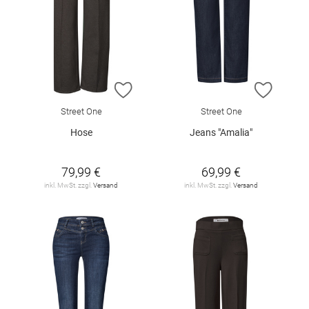
ZUR WUNSCHLISTE HINZUFÜGEN
ZUR W
Street One
Street One
Hose
Jeans "Amalia"
79,99 €
69,99 €
inkl. MwSt. zzgl.
Versand
inkl. MwSt. zzgl.
Versand