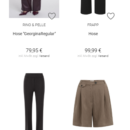
ZUR WUNSCHLISTE HINZUFÜGEN
ZUR W
RINO & PELLE
FRAPP
Hose "GeorginaRegular"
Hose
79,95 €
99,99 €
inkl. MwSt. zzgl.
Versand
inkl. MwSt. zzgl.
Versand