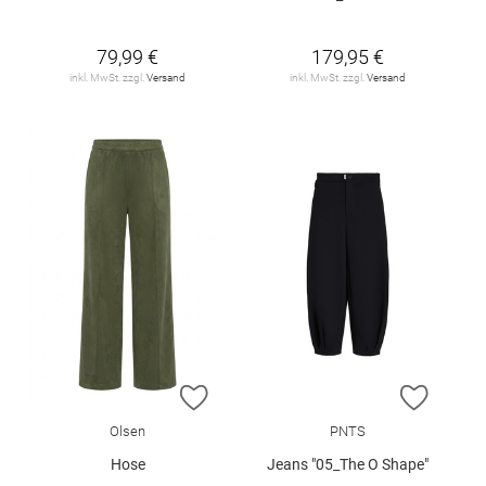
79,99 €
179,95 €
inkl. MwSt. zzgl.
Versand
inkl. MwSt. zzgl.
Versand
ZUR WUNSCHLISTE HINZUFÜGEN
ZUR W
Olsen
PNTS
Hose
Jeans "05_The O Shape"