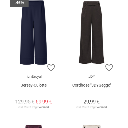
-46%
ZUR WUNSCHLISTE HINZUFÜGEN
ZUR W
rich&royal
JDY
Jersey-Culotte
Cordhose "JDYGeggo"
129,95 €
69,99 €
29,99 €
inkl. MwSt. zzgl.
Versand
inkl. MwSt. zzgl.
Versand