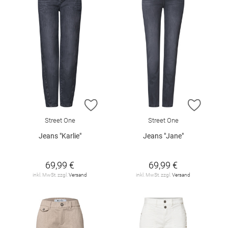
ZUR WUNSCHLISTE HINZUFÜGEN
ZUR W
Street One
Street One
Jeans "Karlie"
Jeans "Jane"
69,99 €
69,99 €
inkl. MwSt. zzgl.
Versand
inkl. MwSt. zzgl.
Versand