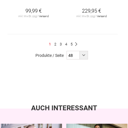
99,99 €
229,95 €
inkl. MwSt. zzgl.
Versand
inkl. MwSt. zzgl.
Versand
Seite
Du
Seite
Seite
Seite
Seite
1
2
3
4
5
Seite
Weiter
liest
Produkte / Seite
gerade
Seite
AUCH INTERESSANT