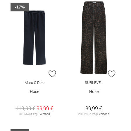
-17%
ZUR WUNSCHLISTE HINZUFÜGEN
ZUR W
Marc O'Polo
SUBLEVEL
Hose
Hose
119,99 €
99,99 €
39,99 €
inkl. MwSt. zzgl.
Versand
inkl. MwSt. zzgl.
Versand