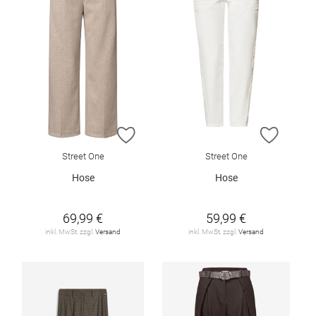
ZUR WUNSCHLISTE HINZUFÜGEN
ZUR W
Street One
Street One
Hose
Hose
69,99 €
59,99 €
inkl. MwSt. zzgl.
Versand
inkl. MwSt. zzgl.
Versand