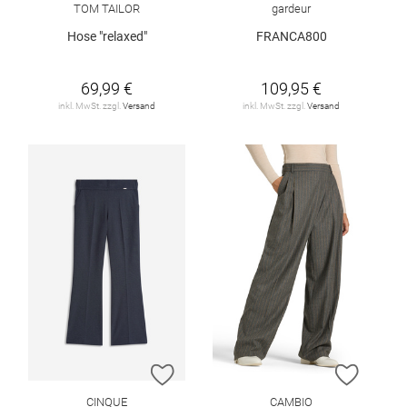
TOM TAILOR
gardeur
Hose "relaxed"
FRANCA800
69,99 €
109,95 €
inkl. MwSt. zzgl.
Versand
inkl. MwSt. zzgl.
Versand
ZUR WUNSCHLISTE HINZUFÜGEN
ZUR W
CINQUE
CAMBIO