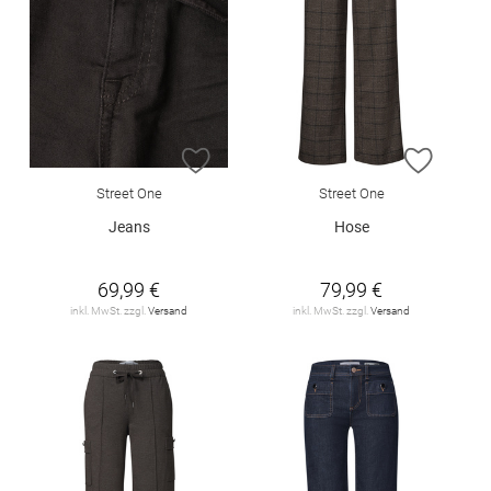
ZUR WUNSCHLISTE HINZUFÜGEN
ZUR W
Street One
Street One
Jeans
Hose
69,99 €
79,99 €
inkl. MwSt. zzgl.
Versand
inkl. MwSt. zzgl.
Versand