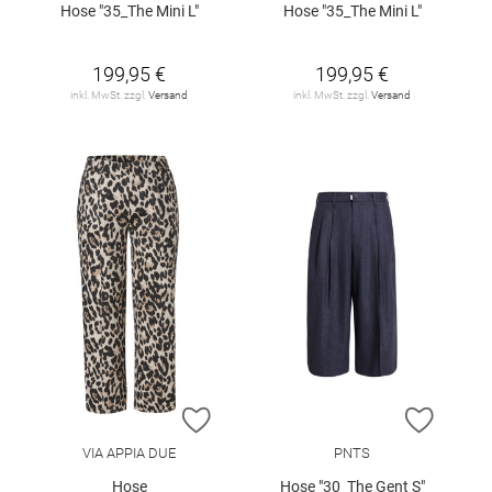
Hose "35_The Mini L"
Hose "35_The Mini L"
199,95 €
199,95 €
inkl. MwSt. zzgl.
Versand
inkl. MwSt. zzgl.
Versand
ZUR WUNSCHLISTE HINZUFÜGEN
ZUR W
VIA APPIA DUE
PNTS
Hose
Hose "30_The Gent S"