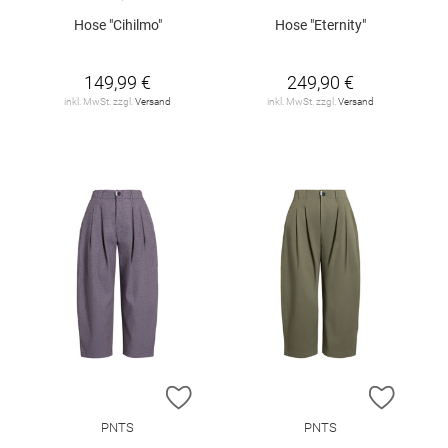
Hose "Cihilmo"
Hose "Eternity"
149,99 €
249,90 €
inkl. MwSt. zzgl.
Versand
inkl. MwSt. zzgl.
Versand
ZUR WUNSCHLISTE HINZUFÜGEN
ZUR W
PNTS
PNTS