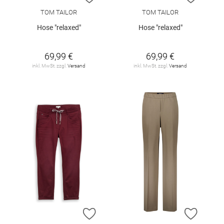
TOM TAILOR
TOM TAILOR
Hose "relaxed"
Hose "relaxed"
69,99 €
69,99 €
inkl. MwSt. zzgl.
Versand
inkl. MwSt. zzgl.
Versand
ZUR WUNSCHLISTE HINZUFÜGEN
ZUR W