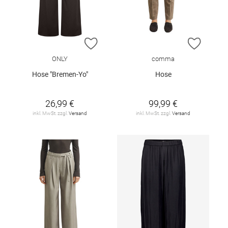
ZUR WUNSCHLISTE HINZUFÜGEN
ZUR W
ONLY
comma
Hose "Bremen-Yo"
Hose
26,99 €
99,99 €
inkl. MwSt. zzgl.
Versand
inkl. MwSt. zzgl.
Versand