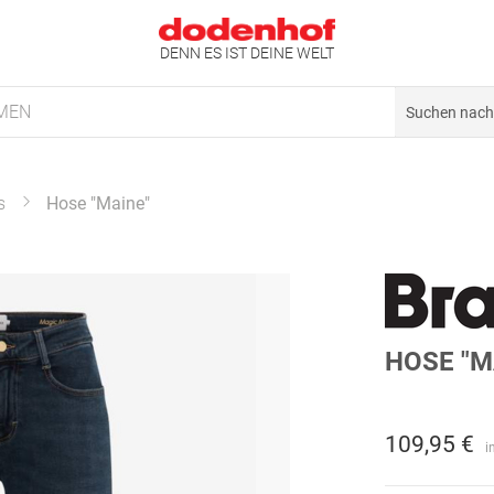
DENN ES IST DEINE WELT
MEN
s
Hose "Maine"
HOSE "M
109,95 €
i