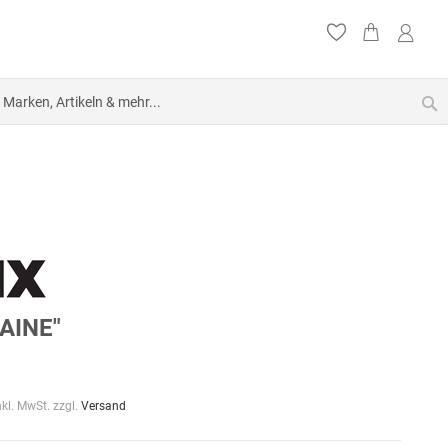
S
AINE"
nkl. MwSt. zzgl.
Versand