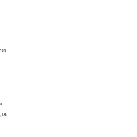
knen
x
, DE