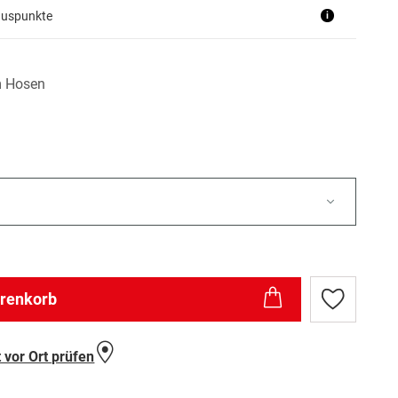
nuspunkte
i
 Hosen
arenkorb
Zur
Wunschlist
hinzufügen
 vor Ort prüfen