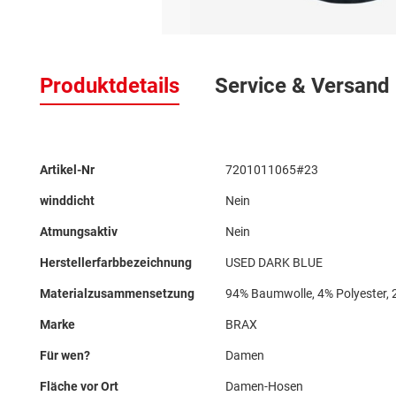
Zum
Anfang
Produktdetails
Service & Versand
der
Bildergalerie
springen
Mehr
Artikel-Nr
7201011065#23
Informationen
winddicht
Nein
Atmungsaktiv
Nein
Herstellerfarbbezeichnung
USED DARK BLUE
Materialzusammensetzung
94% Baumwolle, 4% Polyester, 
Marke
BRAX
Für wen?
Damen
Fläche vor Ort
Damen-Hosen