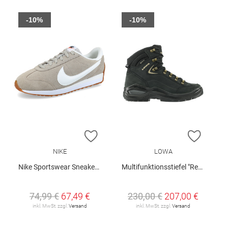
-10%
-10%
ZUR WUNSCHLISTE HINZUFÜGEN
ZUR W
NIKE
LOWA
Nike Sportswear Sneaker "Pacific Suede"
Multifunktionsstiefel "Renegade Evo GTX Mid W"
74,99 €
67,49 €
230,00 €
207,00 €
inkl. MwSt. zzgl.
Versand
inkl. MwSt. zzgl.
Versand