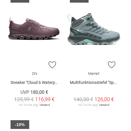
ZUR WUNSCHLISTE HINZUFÜGEN
ZUR W
ON
Merrell
Sneaker "Cloud 6 Waterproof W"
Multifunktionsstiefel "Speed Strike 2 Mid GTX W"
UVP
180,00 €
129,99 €
116,99 €
140,00 €
126,00 €
inkl. MwSt. zzgl.
Versand
inkl. MwSt. zzgl.
Versand
-10%