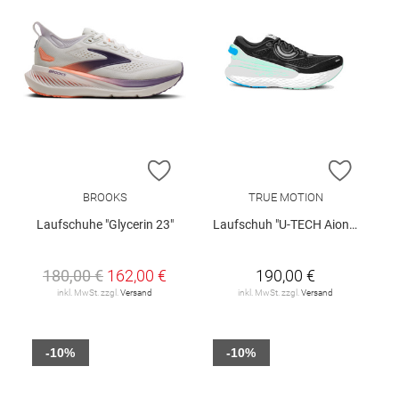
ZUR WUNSCHLISTE HINZUFÜGEN
ZUR W
BROOKS
TRUE MOTION
Laufschuhe "Glycerin 23"
Laufschuh "U-TECH Aion 4 W"
180,00 €
162,00 €
190,00 €
inkl. MwSt. zzgl.
Versand
inkl. MwSt. zzgl.
Versand
-10%
-10%