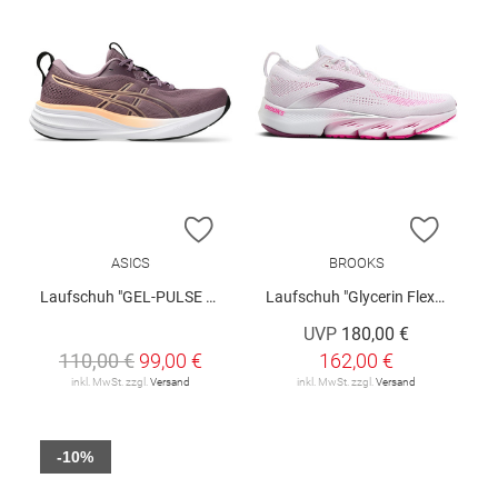
ZUR WUNSCHLISTE HINZUFÜGEN
ZUR W
ASICS
BROOKS
Laufschuh "GEL-PULSE 17"
Laufschuh "Glycerin Flex W"
UVP
180,00 €
110,00 €
99,00 €
162,00 €
inkl. MwSt. zzgl.
Versand
inkl. MwSt. zzgl.
Versand
-10%