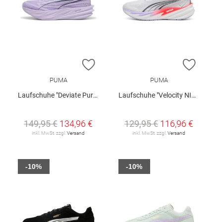
ZUR WUNSCHLISTE HINZUFÜGEN
ZUR W
PUMA
PUMA
Laufschuhe "Deviate Pure NITRO™ W"
Laufschuhe "Velocity NITRO 5 W"
149,95 €
134,96 €
129,95 €
116,96 €
inkl. MwSt. zzgl.
Versand
inkl. MwSt. zzgl.
Versand
-10%
-10%