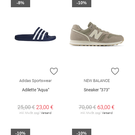
-8%
-10%
ZUR WUNSCHLISTE HINZUFÜGEN
ZUR W
Adidas Sportswear
NEW BALANCE
Adilette "Aqua"
Sneaker "373"
25,00 €
23,00 €
70,00 €
63,00 €
inkl. MwSt. zzgl.
Versand
inkl. MwSt. zzgl.
Versand
-10%
-10%