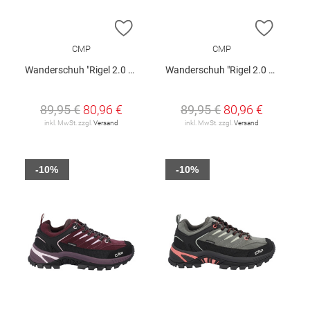
ZUR WUNSCHLISTE HINZUFÜGEN
ZUR W
CMP
CMP
Wanderschuh "Rigel 2.0 Low W"
Wanderschuh "Rigel 2.0 Low W"
89,95 €
80,96 €
89,95 €
80,96 €
inkl. MwSt. zzgl.
Versand
inkl. MwSt. zzgl.
Versand
-10%
-10%