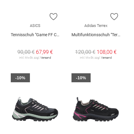
ZUR WUNSCHLISTE HINZUFÜGEN
ZUR W
ASICS
Adidas Terrex
Tennisschuh "Game FF Clay/Oc W"
Multifunktionsschuh "Terrex"
90,00 €
67,99 €
120,00 €
108,00 €
inkl. MwSt. zzgl.
Versand
inkl. MwSt. zzgl.
Versand
-10%
-10%