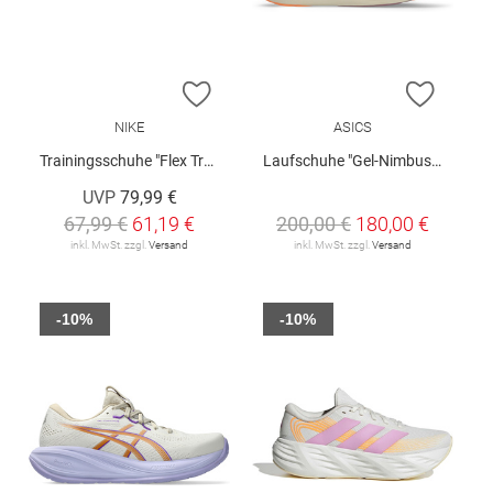
ZUR WUNSCHLISTE HINZUFÜGEN
ZUR W
NIKE
ASICS
Trainingsschuhe "Flex Train W"
Laufschuhe "Gel-Nimbus 28 W"
UVP
79,99 €
67,99 €
61,19 €
200,00 €
180,00 €
inkl. MwSt. zzgl.
Versand
inkl. MwSt. zzgl.
Versand
-10%
-10%