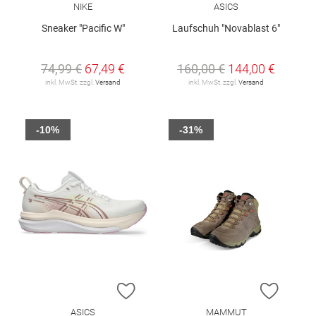
NIKE
ASICS
Sneaker "Pacific W"
Laufschuh "Novablast 6"
74,99 €
67,49 €
160,00 €
144,00 €
inkl. MwSt. zzgl.
Versand
inkl. MwSt. zzgl.
Versand
-10%
-31%
ZUR WUNSCHLISTE HINZUFÜGEN
ZUR W
ASICS
MAMMUT