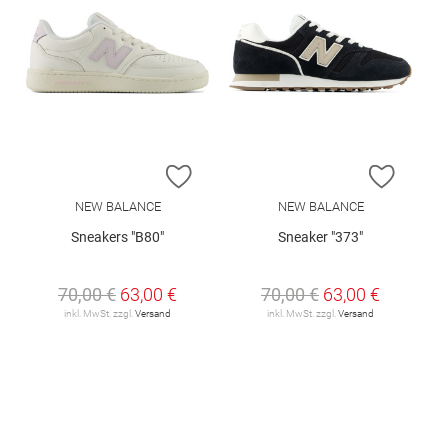
ZUR WUNSCHLISTE HINZUFÜGEN
ZUR W
NEW BALANCE
NEW BALANCE
Sneakers "B80"
Sneaker "373"
70,00 €
63,00 €
70,00 €
63,00 €
inkl. MwSt. zzgl.
Versand
inkl. MwSt. zzgl.
Versand