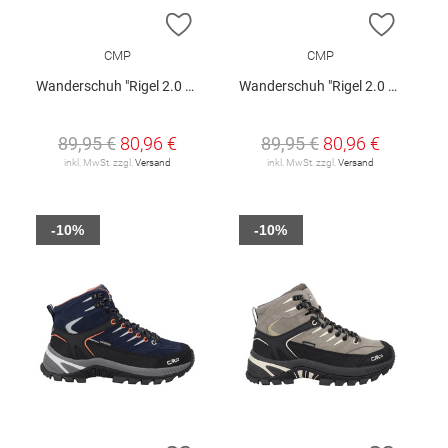
ZUR WUNSCHLISTE HINZUFÜGEN
ZUR W
CMP
CMP
Wanderschuh "Rigel 2.0 Low W"
Wanderschuh "Rigel 2.0 Low W"
89,95 €
80,96 €
89,95 €
80,96 €
inkl. MwSt. zzgl.
Versand
inkl. MwSt. zzgl.
Versand
-10%
-10%