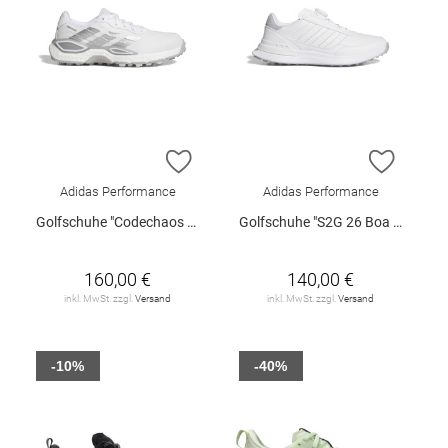
ZUR WUNSCHLISTE HINZUFÜGEN
ZUR W
Adidas Performance
Adidas Performance
Golfschuhe "Codechaos 27 Spikeless"
Golfschuhe "S2G 26 Boa Spikeless"
160,00 €
140,00 €
inkl. MwSt. zzgl.
Versand
inkl. MwSt. zzgl.
Versand
-10%
-40%