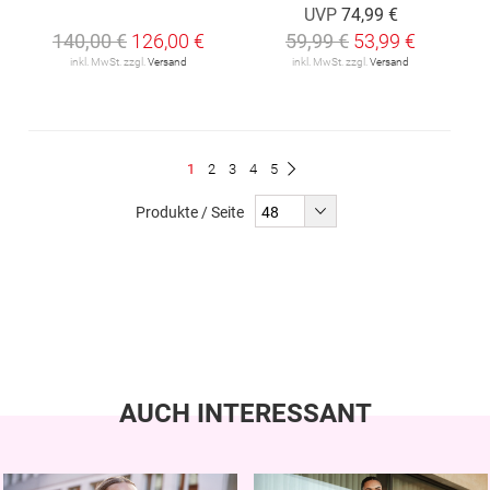
UVP
74,99 €
140,00 €
126,00 €
59,99 €
53,99 €
inkl. MwSt. zzgl.
Versand
inkl. MwSt. zzgl.
Versand
Seite
Du
Seite
Seite
Seite
Seite
1
2
3
4
5
Seite
Weiter
liest
Produkte / Seite
gerade
Seite
AUCH INTERESSANT