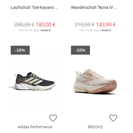
Laufschuh "Gel-Kayano 33 W"
Wanderschuh "Nova IV Mid GTX W"
200,00 €
180,00 €
210,00 €
143,99 €
inkl. MwSt. zzgl.
Versand
inkl. MwSt. zzgl.
Versand
-10%
-10%
ZUR WUNSCHLISTE HINZUFÜGEN
ZUR W
Adidas Performance
BROOKS