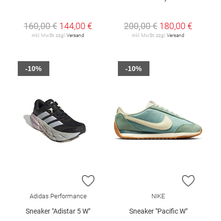
160,00 €
144,00 €
200,00 €
180,00 €
inkl. MwSt. zzgl.
Versand
inkl. MwSt. zzgl.
Versand
-10%
-10%
ZUR WUNSCHLISTE HINZUFÜGEN
ZUR W
Adidas Performance
NIKE
Sneaker "Adistar 5 W"
Sneaker "Pacific W"