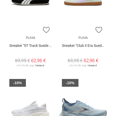
ZUR WUNSCHLISTE HINZUFÜGEN
ZUR W
PUMA
PUMA
Sneaker "ST Track Suede W"
Sneaker "Club II Era Suede"
69,95 €
62,96 €
69,95 €
62,96 €
inkl. MwSt. zzgl.
Versand
inkl. MwSt. zzgl.
Versand
-10%
-10%