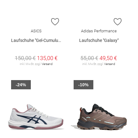
ZUR WUNSCHLISTE HINZUFÜGEN
ZUR W
ASICS
Adidas Performance
Laufschuhe "Gel-Cumulus 28"
Laufschuhe "Galaxy"
150,00 €
135,00 €
55,00 €
49,50 €
inkl. MwSt. zzgl.
Versand
inkl. MwSt. zzgl.
Versand
-24%
-10%