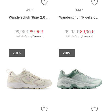
ZUR WUNSCHLISTE HINZUFÜGEN
ZUR W
CMP
CMP
Wanderschuh "Rigel 2.0 Mid W"
Wanderschuh "Rigel 2.0 Mid W"
99,95 €
89,96 €
99,95 €
89,96 €
inkl. MwSt. zzgl.
Versand
inkl. MwSt. zzgl.
Versand
-10%
-10%
ZUR WUNSCHLISTE HINZUFÜGEN
ZUR W