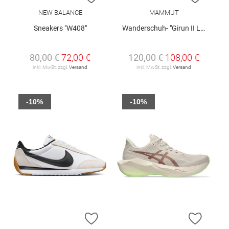
NEW BALANCE
MAMMUT
Sneakers "W408"
Wanderschuh- "Girun II Low GTX W"
80,00 €
72,00 €
120,00 €
108,00 €
inkl. MwSt. zzgl.
Versand
inkl. MwSt. zzgl.
Versand
-10%
-10%
ZUR WUNSCHLISTE HINZUFÜGEN
ZUR W