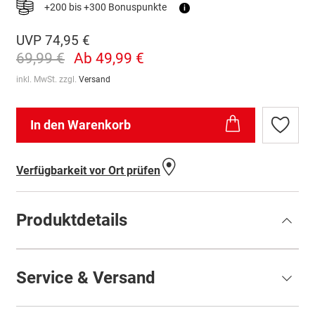
+200 bis +300 Bonuspunkte
i
UVP
74,95 €
69,99 €
Ab
49,99 €
inkl. MwSt. zzgl.
Versand
In den Warenkorb
Zur
Wunschl
hinzufü
Verfügbarkeit vor Ort prüfen
Produktdetails
Service & Versand