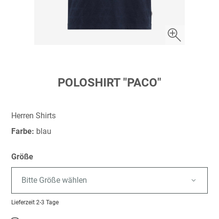
Zum
POLOSHIRT "PACO"
Anfang
der
Bildergalerie
Herren Shirts
springen
Farbe:
blau
Größe
Bitte Größe wählen
Lieferzeit
2-3 Tage