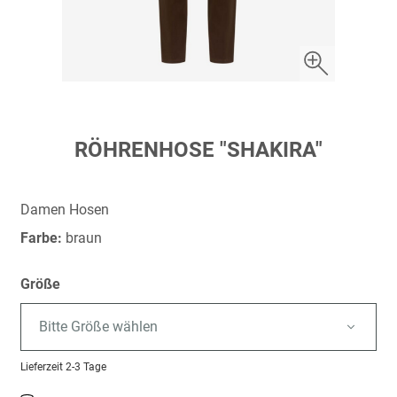
Zum
RÖHRENHOSE "SHAKIRA"
Anfang
der
Bildergalerie
Damen Hosen
springen
Farbe:
braun
Größe
Bitte Größe wählen
Lieferzeit
2-3 Tage