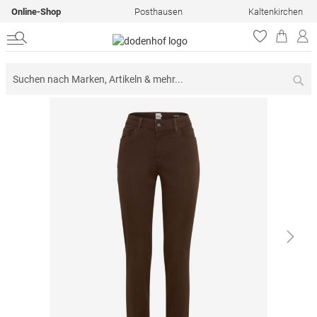
Online-Shop
Posthausen
Kaltenkirchen
Su
Zum
Ende
der
Bildergalerie
springen