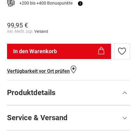
+200 bis +400 Bonuspunkte
i
99,95 €
inkl. MwSt. zzgl.
Versand
In den Warenkorb
Zur
Wunschl
hinzufü
Verfügbarkeit vor Ort prüfen
Produktdetails
Service & Versand