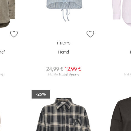
ZUR WUNSCHLISTE HINZUFÜGEN
ZUR WUNSCHLIST
HaILY*S
ne"
Hemd
24,99 €
12,99 €
and
inkl. MwSt. zzgl.
Versand
inkl.
-25%