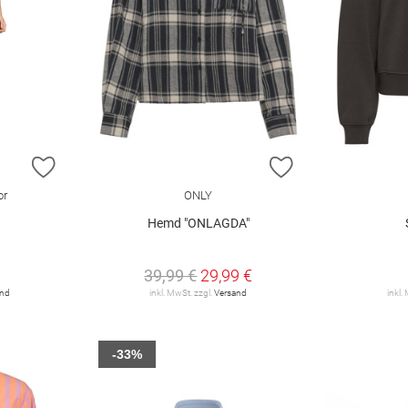
ZUR WUNSCHLISTE HINZUFÜGEN
ZUR WUNSCHLIST
or
ONLY
Hemd "ONLAGDA"
39,99 €
29,99 €
and
inkl. MwSt. zzgl.
Versand
inkl.
-33%