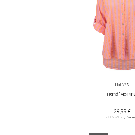
HaILY*S
Hemd "Mo44ri
29,99 €
inkl. MwSt. zzgl.
Vers