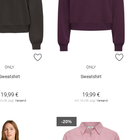
E HINZUFÜGEN
ZUR WUNSCHLISTE HINZUFÜGEN
ZUR W
ONLY
ONLY
Sweatshirt
Sweatshirt
19,99 €
19,99 €
 MwSt. zzgl.
Versand
inkl. MwSt. zzgl.
Versand
-20%