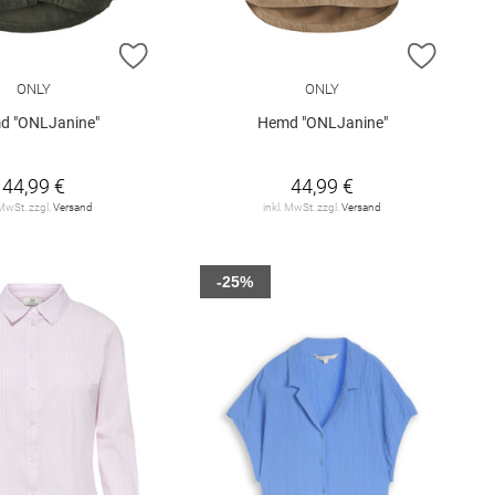
E HINZUFÜGEN
ZUR WUNSCHLISTE HINZUFÜGEN
ZUR W
ONLY
ONLY
d "ONLJanine"
Hemd "ONLJanine"
44,99 €
44,99 €
 MwSt. zzgl.
Versand
inkl. MwSt. zzgl.
Versand
-25%