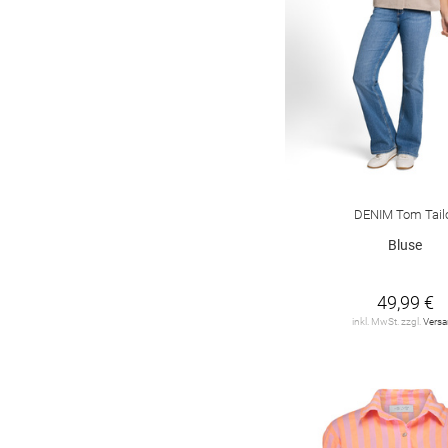
DENIM Tom Tail
Bluse
49,99 €
inkl. MwSt. zzgl.
Vers