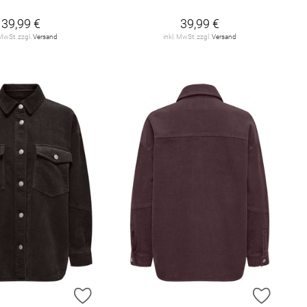
39,99 €
39,99 €
 MwSt. zzgl.
Versand
inkl. MwSt. zzgl.
Versand
E HINZUFÜGEN
ZUR WUNSCHLISTE HINZUFÜGEN
ZUR W