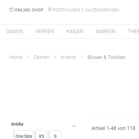
ONLINE-SHOP
POSTHAUSEN
KALTENKIRCHEN
DAMEN
HERREN
KINDER
MARKEN
THE
Home
Damen
d-strict
Blusen & Tuniken
Größe
Artikel
1
-
48
von
118
One Size
XS
S