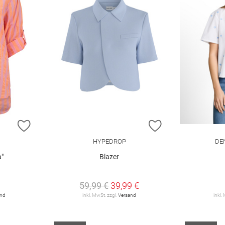
ZUR WUNSCHLISTE HINZUFÜGEN
ZUR WUNSCHLIST
HYPEDROP
DEN
a"
Blazer
59,99 €
39,99 €
and
inkl. MwSt. zzgl.
Versand
inkl.