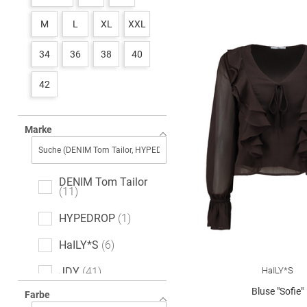
M
L
XL
XXL
34
36
38
40
42
Marke
DENIM Tom Tailor
11
HYPEDROP
1
HaILY*S
6
HaILY*S
JDY
41
Bluse "Sofie"
Farbe
JJXX
3