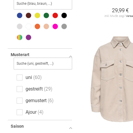
ONLY
41
29,99 €
inkl. MwSt. zzgl.
Vers
SUBLEVEL
2
SUPERDRY
2
TOMMY JEANS
2
ZWILLINGSHERZ
5
Musterart
ginatricot
2
miss goodlife
uni
60
2
gestreift
29
gemustert
6
Ajour
4
Motivprint
4
Saison