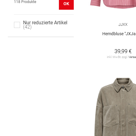
118 Produkte
OK
Nur reduzierte Artikel
JJXX
42
Hemdbluse "JXJa
39,99 €
inkl. MwSt. zzgl.
Vers