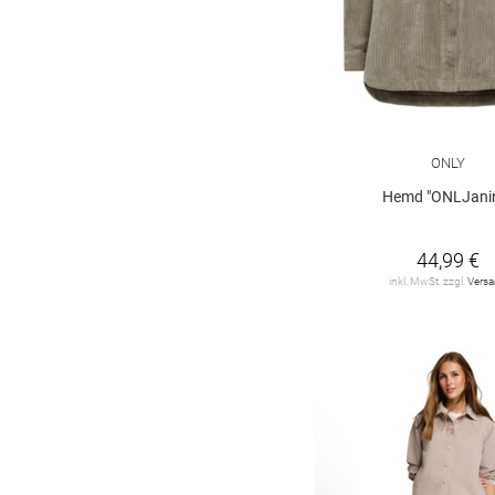
ONLY
Hemd "ONLJani
44,99 €
inkl. MwSt. zzgl.
Vers