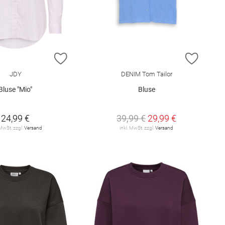
E HINZUFÜGEN
ZUR WUNSCHLISTE HINZUFÜGEN
ZUR W
JDY
DENIM Tom Tailor
Bluse "Mio"
Bluse
24,99 €
39,99 €
29,99 €
 MwSt. zzgl.
Versand
inkl. MwSt. zzgl.
Versand