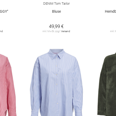
DENIM Tom Tailor
IGGY"
Bluse
Hemdb
49,99 €
and
inkl. MwSt. zzgl.
Versand
inkl.