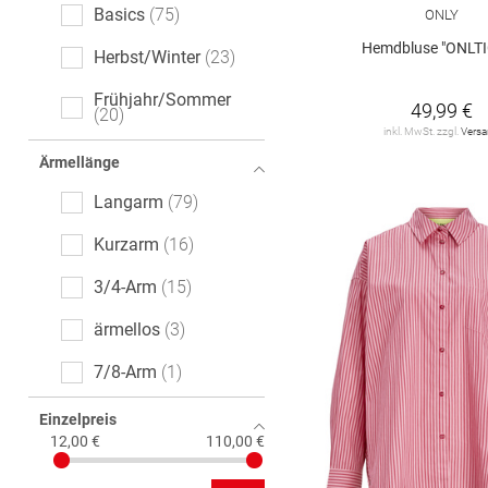
Animalprint
3
Basics
75
ONLY
Hemdbluse "ONLT
Denim
3
Herbst/Winter
23
gepunktet
3
Frühjahr/Sommer
49,99 €
20
inkl. MwSt. zzgl.
Vers
All-Over-Print (AOP)
2
Ärmellänge
Mottoprint
1
Langarm
79
floral
1
Kurzarm
16
kariert
1
3/4-Arm
15
melange
1
ärmellos
3
7/8-Arm
1
Einzelpreis
12,00 €
110,00 €