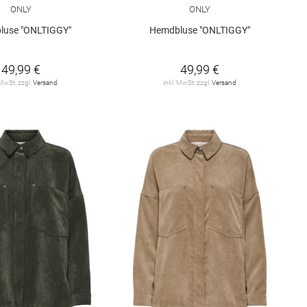
ONLY
ONLY
luse "ONLTIGGY"
Hemdbluse "ONLTIGGY"
49,99 €
49,99 €
 MwSt. zzgl.
Versand
inkl. MwSt. zzgl.
Versand