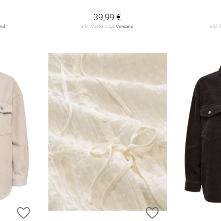
39,99 €
and
inkl. MwSt. zzgl.
Versand
inkl.
ZUR WUNSCHLISTE HINZUFÜGEN
ZUR WUNSCHLIST