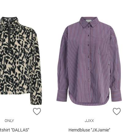
E HINZUFÜGEN
ZUR WUNSCHLISTE HINZUFÜGEN
ZUR W
ONLY
JJXX
tshirt "DALLAS"
Hemdbluse "JXJamie"