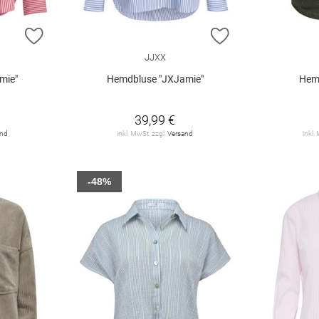
ZUR WUNSCHLISTE HINZUFÜGEN
ZUR WUNSCHLIST
JJXX
mie"
Hemdbluse "JXJamie"
Hem
39,99 €
and
inkl. MwSt. zzgl.
Versand
inkl.
-48%