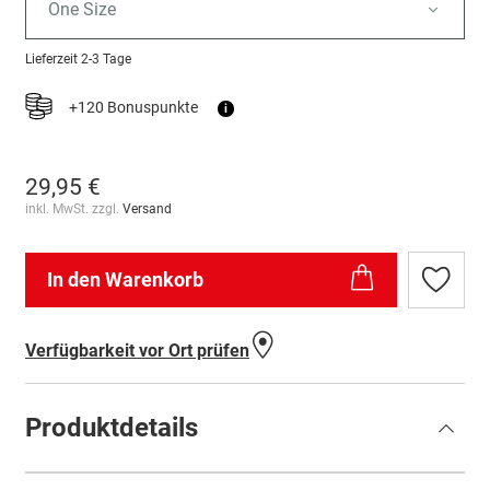
One Size
Lieferzeit
2-3 Tage
+120 Bonuspunkte
i
29,95 €
inkl. MwSt. zzgl.
Versand
In den Warenkorb
Zur
Wunschl
hinzufü
Verfügbarkeit vor Ort prüfen
Produktdetails