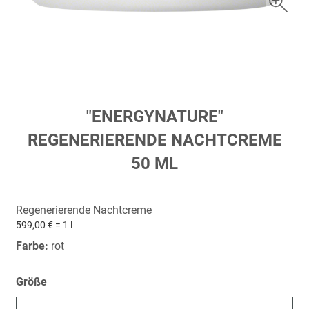
Zum
"ENERGYNATURE"
Anfang
REGENERIERENDE NACHTCREME
der
Bildergalerie
50 ML
springen
Regenerierende Nachtcreme
599,00 € = 1 l
Farbe:
rot
Größe