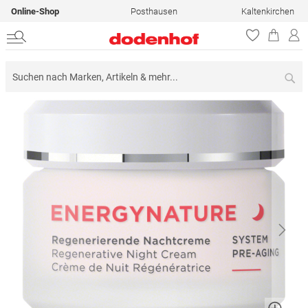
Online-Shop
Posthausen
Kaltenkirchen
Su
Zum
Ende
der
Bildergalerie
springen