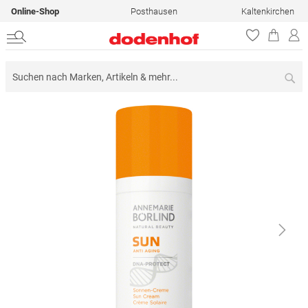
Online-Shop
Posthausen
Kaltenkirchen
Su
Zum
Ende
der
Bildergalerie
springen