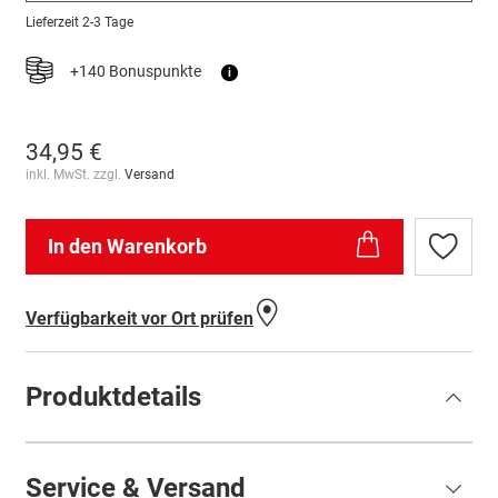
Lieferzeit
2-3 Tage
+140 Bonuspunkte
i
34,95 €
inkl. MwSt. zzgl.
Versand
In den Warenkorb
Zur
Wunschl
hinzufü
Verfügbarkeit vor Ort prüfen
Produktdetails
Service & Versand