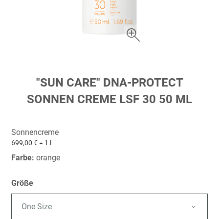
Zum
"SUN CARE" DNA-PROTECT
Anfang
SONNEN CREME LSF 30 50 ML
der
Bildergalerie
springen
Sonnencreme
699,00 € = 1 l
Farbe:
orange
Größe
One Size