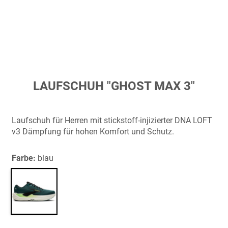
Zum
LAUFSCHUH "GHOST MAX 3"
Anfang
der
Bildergalerie
Laufschuh für Herren mit stickstoff-injizierter DNA LOFT
springen
v3 Dämpfung für hohen Komfort und Schutz.
Farbe:
blau