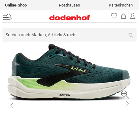
Online-Shop
Posthausen
Kaltenkirchen
Su
Zum
Ende
der
Bildergalerie
springen