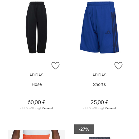
ZUR WUNSCHLISTE HINZUFÜGEN
ZUR W
ADIDAS
ADIDAS
Hose
Shorts
60,00 €
25,00 €
inkl. MwSt. zzgl.
Versand
inkl. MwSt. zzgl.
Versand
-27%