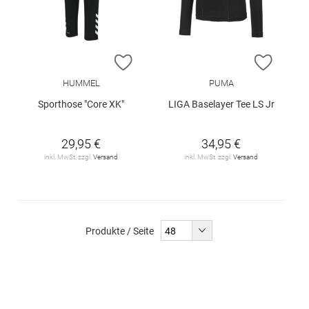
ZUR WUNSCHLISTE HINZUFÜGEN
ZUR W
HUMMEL
PUMA
Sporthose "Core XK"
LIGA Baselayer Tee LS Jr
29,95 €
34,95 €
inkl. MwSt. zzgl.
Versand
inkl. MwSt. zzgl.
Versand
Produkte / Seite