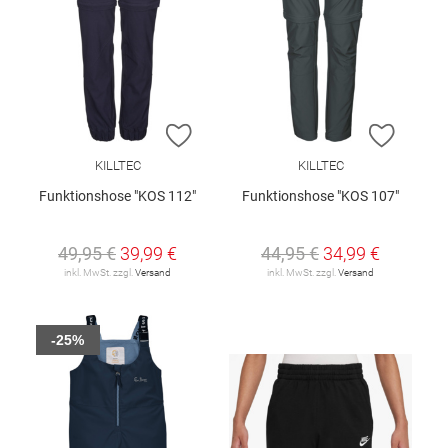
ZUR WUNSCHLISTE HINZUFÜGEN
ZUR W
KILLTEC
KILLTEC
Funktionshose "KOS 112"
Funktionshose "KOS 107"
49,95 €
39,99 €
44,95 €
34,99 €
inkl. MwSt. zzgl.
Versand
inkl. MwSt. zzgl.
Versand
-25%