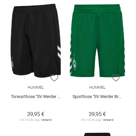
ZUR WUNSCHLISTE HINZUFÜGEN
ZUR W
HUMMEL
HUMMEL
Torwarthose "SV Werder Bremen 2026/27 Kids "
Sporthose "SV Werder Bremen Home 2026/27 Kids"
39,95 €
39,95 €
inkl. MwSt. zzgl.
Versand
inkl. MwSt. zzgl.
Versand