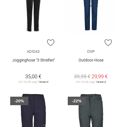
ZUR WUNSCHLISTE HINZUFÜGEN
ZUR W
ADIDAS
CMP
Jogginghose "3 Streifen"
Outdoor-Hose
35,00 €
39,95 €
29,99 €
inkl. MwSt. zzgl.
Versand
inkl. MwSt. zzgl.
Versand
-20%
-22%