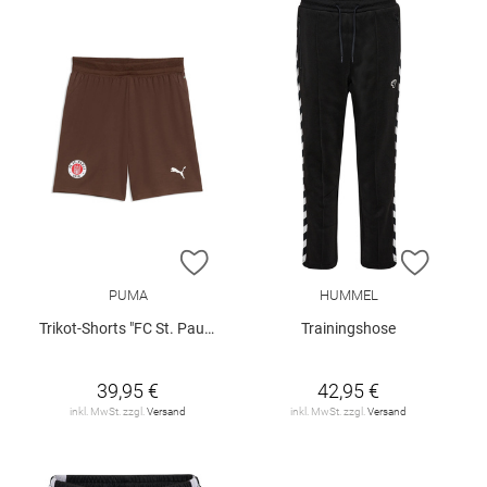
ZUR WUNSCHLISTE HINZUFÜGEN
ZUR W
PUMA
HUMMEL
Trikot-Shorts "FC St. Pauli 26/27"
Trainingshose
39,95 €
42,95 €
inkl. MwSt. zzgl.
Versand
inkl. MwSt. zzgl.
Versand