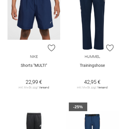
ZUR WUNSCHLISTE HINZUFÜGEN
ZUR W
NIKE
HUMMEL
Shorts "MULTI"
Trainingshose
22,99 €
42,95 €
inkl. MwSt. zzgl.
Versand
inkl. MwSt. zzgl.
Versand
-25%