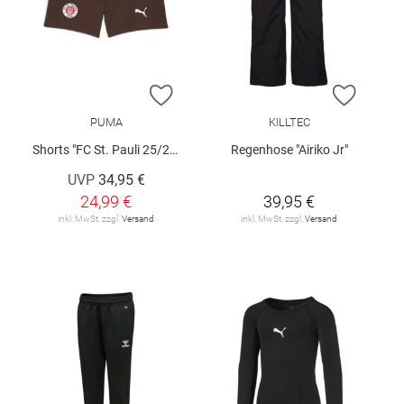
ZUR WUNSCHLISTE HINZUFÜGEN
ZUR W
PUMA
KILLTEC
Shorts "FC St. Pauli 25/26"
Regenhose "Airiko Jr"
UVP
34,95 €
24,99 €
39,95 €
inkl. MwSt. zzgl.
Versand
inkl. MwSt. zzgl.
Versand