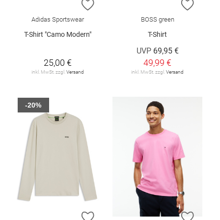
ZUR WUNSCHLISTE HINZUFÜGEN
ZUR W
Adidas Sportswear
BOSS green
T-Shirt "Camo Modern"
T-Shirt
UVP
69,95 €
25,00 €
49,99 €
inkl. MwSt. zzgl.
Versand
inkl. MwSt. zzgl.
Versand
-20%
ZUR WUNSCHLISTE HINZUFÜGEN
ZUR W