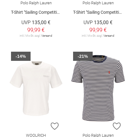
Polo Ralph Lauren
Polo Ralph Lauren
T-Shirt "Sailing Competition"
T-Shirt "Sailing Competition"
UVP
135,00 €
UVP
135,00 €
99,99 €
99,99 €
inkl. MwSt. zzgl.
Versand
inkl. MwSt. zzgl.
Versand
-14%
-21%
ZUR WUNSCHLISTE HINZUFÜGEN
ZUR W
WOOLRICH
Polo Ralph Lauren