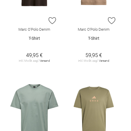
ZUR WUNSCHLISTE HINZUFÜGEN
ZUR W
Marc O'Polo Denim
Marc O'Polo Denim
T-Shirt
T-Shirt
49,95 €
59,95 €
inkl. MwSt. zzgl.
Versand
inkl. MwSt. zzgl.
Versand