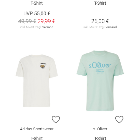
T-Shirt
T-Shirt
UVP
55,00 €
49,99 €
29,99 €
25,00 €
inkl. MwSt. zzgl.
Versand
inkl. MwSt. zzgl.
Versand
ZUR WUNSCHLISTE HINZUFÜGEN
ZUR W
Adidas Sportswear
s. Oliver
T-Shirt
T-Shirt