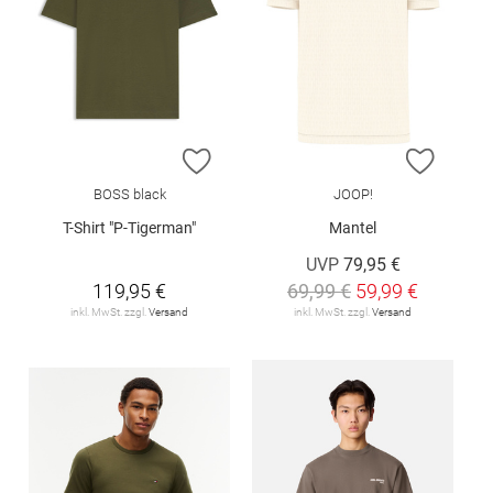
ZUR WUNSCHLISTE HINZUFÜGEN
ZUR W
BOSS black
JOOP!
T-Shirt "P-Tigerman"
Mantel
UVP
79,95 €
119,95 €
69,99 €
59,99 €
inkl. MwSt. zzgl.
Versand
inkl. MwSt. zzgl.
Versand