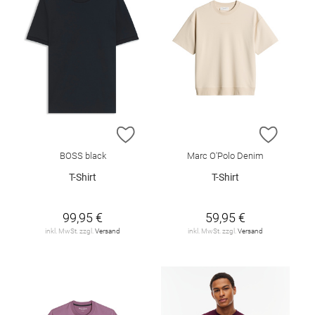
ZUR WUNSCHLISTE HINZUFÜGEN
ZUR W
BOSS black
Marc O'Polo Denim
T-Shirt
T-Shirt
99,95 €
59,95 €
inkl. MwSt. zzgl.
Versand
inkl. MwSt. zzgl.
Versand