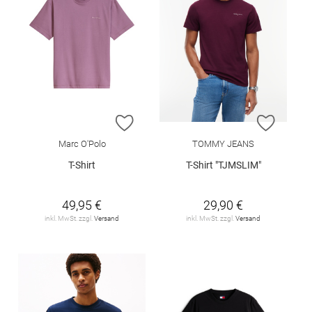
ZUR WUNSCHLISTE HINZUFÜGEN
ZUR W
Marc O'Polo
TOMMY JEANS
T-Shirt
T-Shirt "TJMSLIM"
49,95 €
29,90 €
inkl. MwSt. zzgl.
Versand
inkl. MwSt. zzgl.
Versand