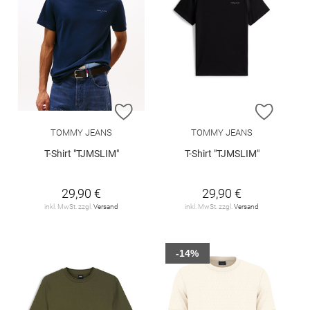
ZUR WUNSCHLISTE HINZUFÜGEN
ZUR W
TOMMY JEANS
TOMMY JEANS
T-Shirt "TJMSLIM"
T-Shirt "TJMSLIM"
29,90 €
29,90 €
inkl. MwSt. zzgl.
Versand
inkl. MwSt. zzgl.
Versand
-14%