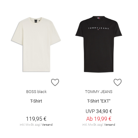
ZUR WUNSCHLISTE HINZUFÜGEN
ZUR W
BOSS black
TOMMY JEANS
T-Shirt
T-Shirt "EXT"
UVP
34,90 €
119,95 €
Ab
19,99 €
inkl. MwSt. zzgl.
Versand
inkl. MwSt. zzgl.
Versand