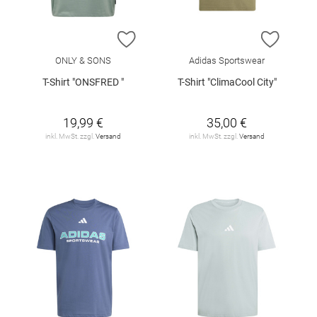
ZUR WUNSCHLISTE HINZUFÜGEN
ZUR W
ONLY & SONS
Adidas Sportswear
T-Shirt "ONSFRED "
T-Shirt "ClimaCool City"
19,99 €
35,00 €
inkl. MwSt. zzgl.
Versand
inkl. MwSt. zzgl.
Versand