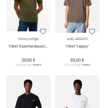
ZUR WUNSCHLISTE HINZUFÜGEN
ZUR W
Tommy Hilfiger
AXEL ARIGATO
T-Shirt "Essential Seasonal"
T-Shirt "Legacy"
39,90 €
85,00 €
inkl. MwSt. zzgl.
Versand
inkl. MwSt. zzgl.
Versand