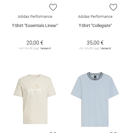
ZUR WUNSCHLISTE HINZUFÜGEN
ZUR W
Adidas Performance
Adidas Performance
T-Shirt "Essentials Linear"
T-Shirt "Collegiate"
20,00 €
35,00 €
inkl. MwSt. zzgl.
Versand
inkl. MwSt. zzgl.
Versand