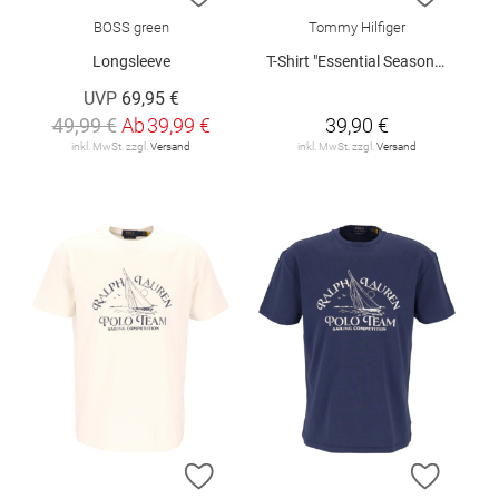
BOSS green
Tommy Hilfiger
Longsleeve
T-Shirt "Essential Seasonal"
UVP
69,95 €
49,99 €
Ab
39,99 €
39,90 €
inkl. MwSt. zzgl.
Versand
inkl. MwSt. zzgl.
Versand
ZUR WUNSCHLISTE HINZUFÜGEN
ZUR W