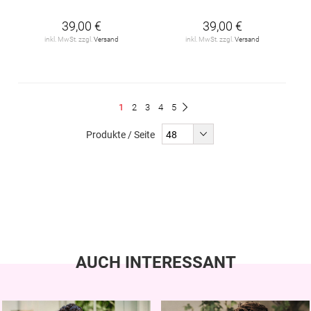
39,00 €
39,00 €
inkl. MwSt. zzgl.
Versand
inkl. MwSt. zzgl.
Versand
Seite
Du
Seite
Seite
Seite
Seite
1
2
3
4
5
Seite
Weiter
liest
Produkte / Seite
gerade
Seite
AUCH INTERESSANT