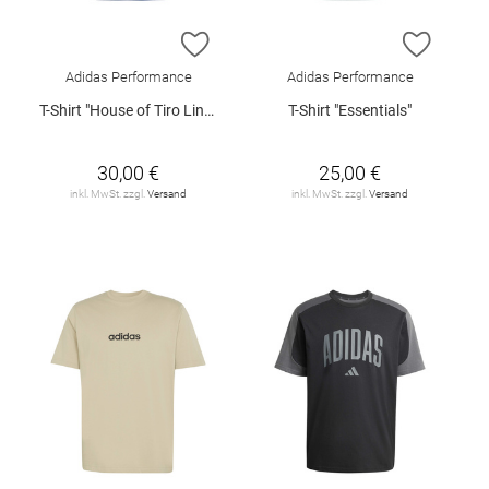
ZUR WUNSCHLISTE HINZUFÜGEN
ZUR W
Adidas Performance
Adidas Performance
T-Shirt "House of Tiro Linear"
T-Shirt "Essentials"
30,00 €
25,00 €
inkl. MwSt. zzgl.
Versand
inkl. MwSt. zzgl.
Versand