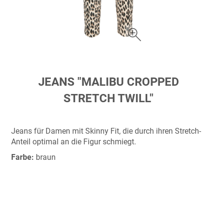
Zum
JEANS "MALIBU CROPPED
Anfang
STRETCH TWILL"
der
Bildergalerie
springen
Jeans für Damen mit Skinny Fit, die durch ihren Stretch-
Anteil optimal an die Figur schmiegt.
Farbe:
braun