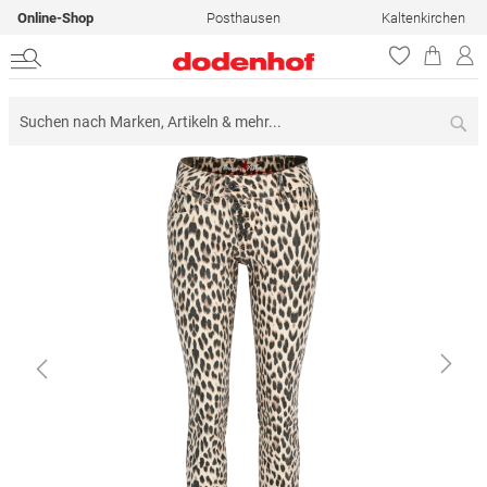
Online-Shop
Posthausen
Kaltenkirchen
Su
Zum
Ende
der
Bildergalerie
springen