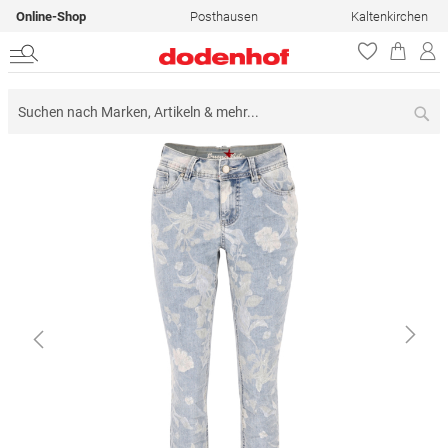
Online-Shop
Posthausen
Kaltenkirchen
Su
Zum
Ende
der
Bildergalerie
springen