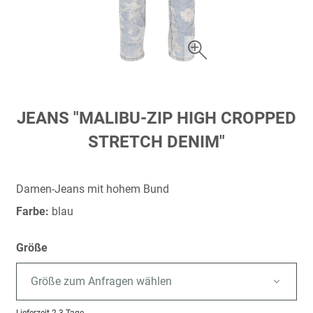
Zum
JEANS "MALIBU-ZIP HIGH CROPPED
Anfang
STRETCH DENIM"
der
Bildergalerie
springen
Damen-Jeans mit hohem Bund
Farbe:
blau
Größe
Größe zum Anfragen wählen