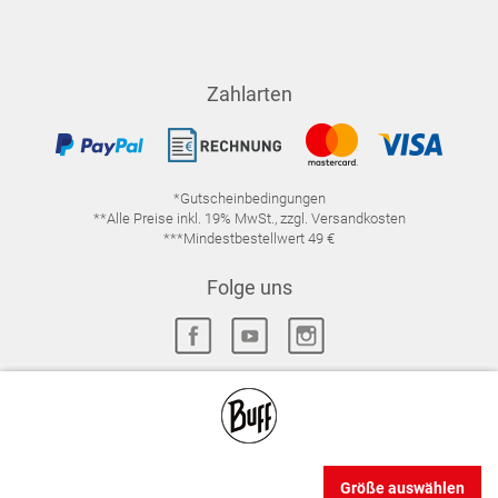
Zahlarten
*Gutscheinbedingungen
**Alle Preise inkl. 19% MwSt., zzgl. Versandkosten
***Mindestbestellwert 49 €
Folge uns
IMPRESSUM
FAQ
DATENSCHUTZ
DATENSCHUTZ-EINSTELLUNGEN
WIDERRUFSRECHT
Größe auswählen