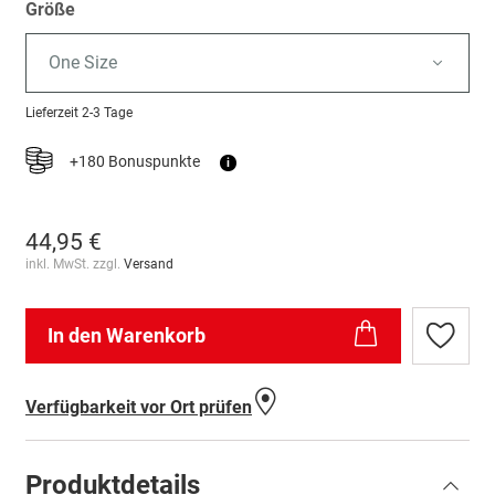
Größe
One Size
Lieferzeit
2-3 Tage
+180 Bonuspunkte
i
44,95 €
inkl. MwSt. zzgl.
Versand
In den Warenkorb
Zur
Wunschl
hinzufü
Verfügbarkeit vor Ort prüfen
Produktdetails