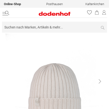
Online-Shop
Posthausen
Kaltenkirchen
Su
Zum
Ende
der
Bildergalerie
springen