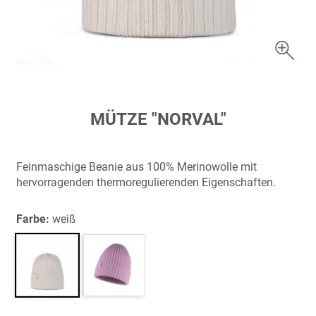
Zum
MÜTZE "NORVAL"
Anfang
der
Bildergalerie
Feinmaschige Beanie aus 100% Merinowolle mit
springen
hervorragenden thermoregulierenden Eigenschaften.
Farbe:
weiß