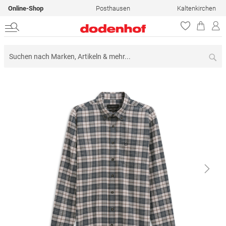
Online-Shop
Posthausen
Kaltenkirchen
Su
Zum
Ende
der
Bildergalerie
springen