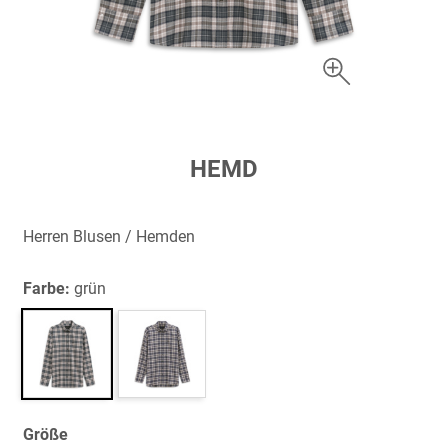
Zum
HEMD
Anfang
der
Bildergalerie
Herren Blusen / Hemden
springen
Farbe:
grün
Größe