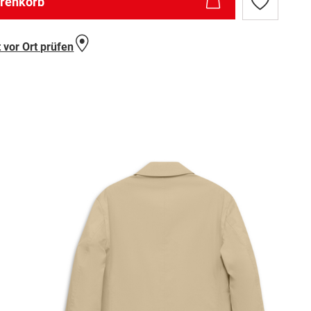
arenkorb
Zur
Wunschlist
hinzufügen
 vor Ort prüfen