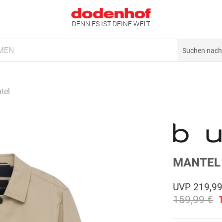
DENN ES IST DEINE WELT
MEN
tel
MANTEL
UVP
219,99
159,99 €