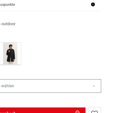
nuspunkte
i
n outdoor
e wählen