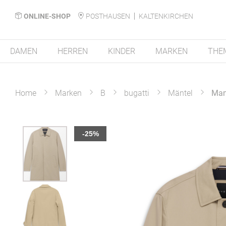
ONLINE-SHOP
POSTHAUSEN
KALTENKIRCHEN
DAMEN
HERREN
KINDER
MARKEN
THE
Home
Marken
B
bugatti
Mäntel
Man
Zum
-25%
Ende
der
Bildergalerie
springen