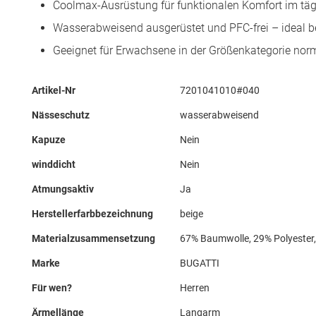
Coolmax-Ausrüstung für funktionalen Komfort im täg
Wasserabweisend ausgerüstet und PFC-frei – ideal b
Geeignet für Erwachsene in der Größenkategorie nor
Mehr
Artikel-Nr
7201041010#040
Informationen
Nässeschutz
wasserabweisend
Kapuze
Nein
winddicht
Nein
Atmungsaktiv
Ja
Herstellerfarbbezeichnung
beige
Materialzusammensetzung
67% Baumwolle, 29% Polyester,
Marke
BUGATTI
Für wen?
Herren
Ärmellänge
Langarm