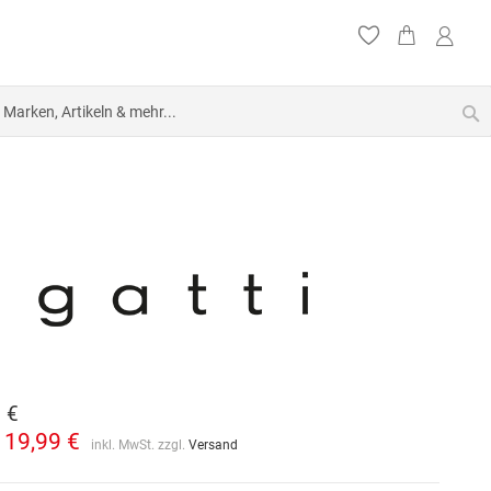
S
 €
119,99 €
inkl. MwSt. zzgl.
Versand