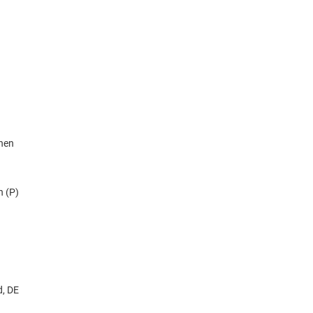
knen
n (P)
d, DE