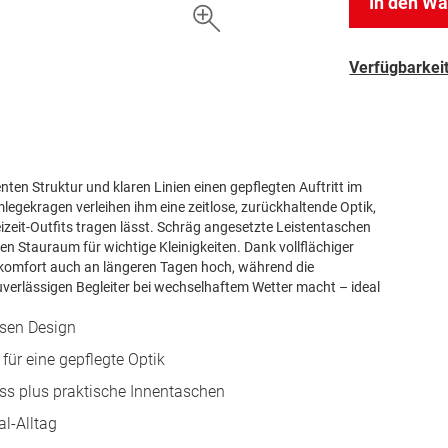
In den W
Verfügbarkeit
zenten Struktur und klaren Linien einen gepflegten Auftritt im
mlegekragen verleihen ihm eine zeitlose, zurückhaltende Optik,
zeit-Outfits tragen lässt. Schräg angesetzte Leistentaschen
n Stauraum für wichtige Kleinigkeiten. Dank vollflächiger
ekomfort auch an längeren Tagen hoch, während die
erlässigen Begleiter bei wechselhaftem Wetter macht – ideal
losen Design
für eine gepflegte Optik
ss plus praktische Innentaschen
l-Alltag