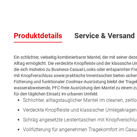
Zum
Anfang
der
Produktdetails
Service & Versand
Bildergalerie
springen
Ein schlichter, vielseitig kombinierbarer Mantel, der mit seiner de
Alltag ermöglicht. Die verdeckte Knopfleiste und der klassische U
die sich mühelos zu Business-Casual-Looks oder entspannten Frei
mit Knopfverschluss sowie praktische Innentaschen bieten sichere
Fütterung und funktionaler Coolmax-Ausrüstung bleibt der Trag
wasserabweisende, PFC-freie Ausrüstung den Mantel zu einem zuv
für den täglichen Einsatz im urbanen Umfeld.
Schlichter, alltagstauglicher Mantel im cleanen, zeit
Verdeckte Knopfleiste und klassischer Umlegekragen 
Schräg angesetzte Leistentaschen mit Knopfverschlu
Vollfütterung für angenehmen Tragekomfort im Casua