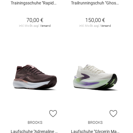
Trainingsschuhe "Rapidmove Go W"
Trailrunningschuh "Ghost Trail W"
70,00 €
150,00 €
inkl. MwSt. zzgl.
Versand
inkl. MwSt. zzgl.
Versand
ZUR WUNSCHLISTE HINZUFÜGEN
ZUR W
BROOKS
BROOKS
Laufschuhe "Adrenaline GTS 25 W"
Laufschuhe "Glycerin Max 2"