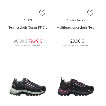
ZUR WUNSCHLISTE HINZUFÜGEN
ZUR W
ASICS
Adidas Terrex
Tennisschuh "Game FF Clay/Oc W"
Multifunktionsschuh "Terrex"
90,00 €
79,99 €
120,00 €
inkl. MwSt. zzgl.
Versand
inkl. MwSt. zzgl.
Versand