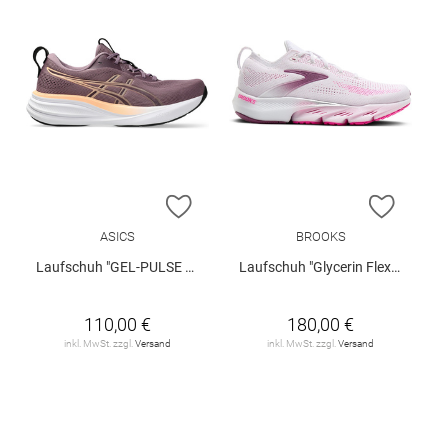
ZUR WUNSCHLISTE HINZUFÜGEN
ZUR W
ASICS
BROOKS
Laufschuh "GEL-PULSE 17"
Laufschuh "Glycerin Flex W"
110,00 €
180,00 €
inkl. MwSt. zzgl.
Versand
inkl. MwSt. zzgl.
Versand