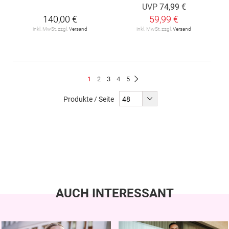
UVP
74,99 €
140,00 €
59,99 €
inkl. MwSt. zzgl.
Versand
inkl. MwSt. zzgl.
Versand
Seite
Du
Seite
Seite
Seite
Seite
1
2
3
4
5
Seite
Weiter
liest
Produkte / Seite
gerade
Seite
AUCH INTERESSANT