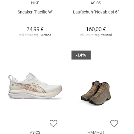
NIKE
ASICS
Sneaker "Pacific W"
Laufschuh "Novablast 6"
74,99 €
160,00 €
inkl. MwSt. zzgl.
Versand
inkl. MwSt. zzgl.
Versand
-14%
ZUR WUNSCHLISTE HINZUFÜGEN
ZUR W
ASICS
MAMMUT