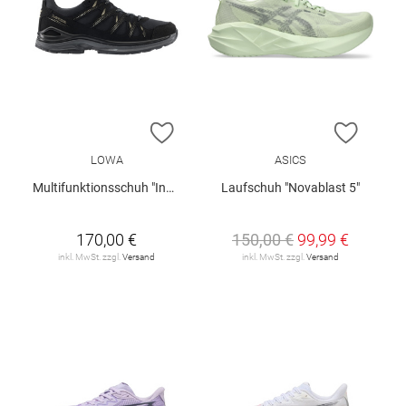
ZUR WUNSCHLISTE HINZUFÜGEN
ZUR W
LOWA
ASICS
Multifunktionsschuh "Innox Evo II GTX W"
Laufschuh "Novablast 5"
170,00 €
150,00 €
99,99 €
inkl. MwSt. zzgl.
Versand
inkl. MwSt. zzgl.
Versand