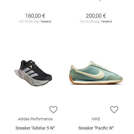
160,00 €
200,00 €
inkl. MwSt. zzgl.
Versand
inkl. MwSt. zzgl.
Versand
ZUR WUNSCHLISTE HINZUFÜGEN
ZUR W
Adidas Performance
NIKE
Sneaker "Adistar 5 W"
Sneaker "Pacific W"