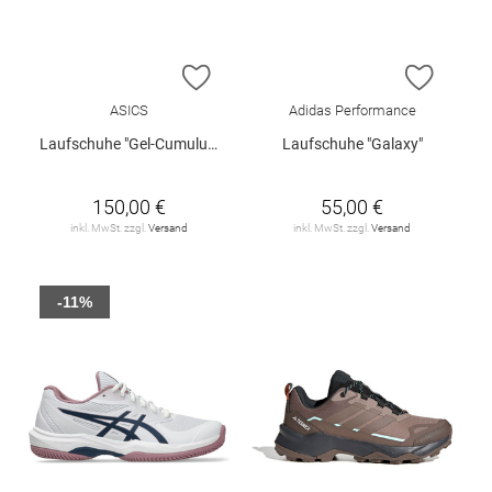
ZUR WUNSCHLISTE HINZUFÜGEN
ZUR W
ASICS
Adidas Performance
Laufschuhe "Gel-Cumulus 28"
Laufschuhe "Galaxy"
150,00 €
55,00 €
inkl. MwSt. zzgl.
Versand
inkl. MwSt. zzgl.
Versand
-11%