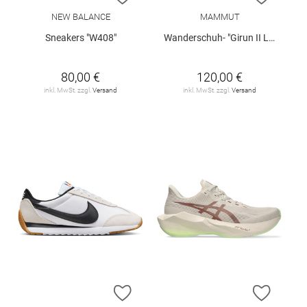
NEW BALANCE
MAMMUT
Sneakers "W408"
Wanderschuh- "Girun II Low GTX W"
80,00 €
120,00 €
inkl. MwSt. zzgl.
Versand
inkl. MwSt. zzgl.
Versand
ZUR WUNSCHLISTE HINZUFÜGEN
ZUR W