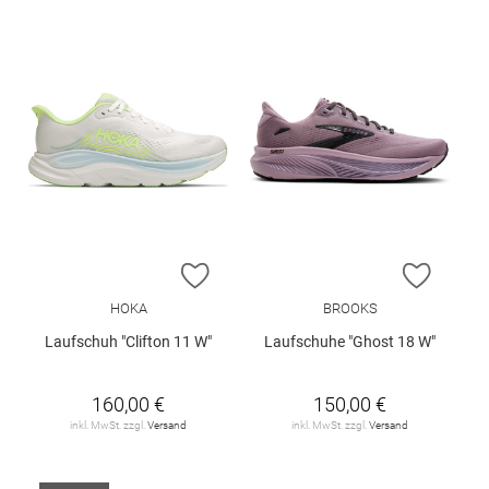
ZUR WUNSCHLISTE HINZUFÜGEN
ZUR W
HOKA
BROOKS
Laufschuh "Clifton 11 W"
Laufschuhe "Ghost 18 W"
160,00 €
150,00 €
inkl. MwSt. zzgl.
Versand
inkl. MwSt. zzgl.
Versand