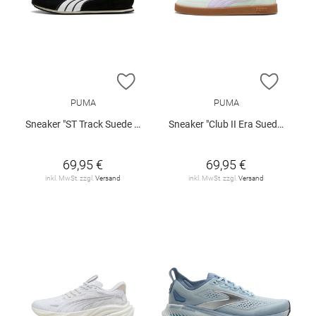
ZUR WUNSCHLISTE HINZUFÜGEN
ZUR W
PUMA
PUMA
Sneaker "ST Track Suede W"
Sneaker "Club II Era Suede"
69,95 €
69,95 €
inkl. MwSt. zzgl.
Versand
inkl. MwSt. zzgl.
Versand