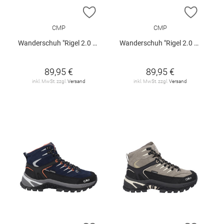
ZUR WUNSCHLISTE HINZUFÜGEN
ZUR W
CMP
CMP
Wanderschuh "Rigel 2.0 Low W"
Wanderschuh "Rigel 2.0 Low W"
89,95 €
89,95 €
inkl. MwSt. zzgl.
Versand
inkl. MwSt. zzgl.
Versand