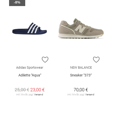
-8%
ZUR WUNSCHLISTE HINZUFÜGEN
ZUR W
Adidas Sportswear
NEW BALANCE
Adilette "Aqua"
Sneaker "373"
25,00 €
23,00 €
70,00 €
inkl. MwSt. zzgl.
Versand
inkl. MwSt. zzgl.
Versand