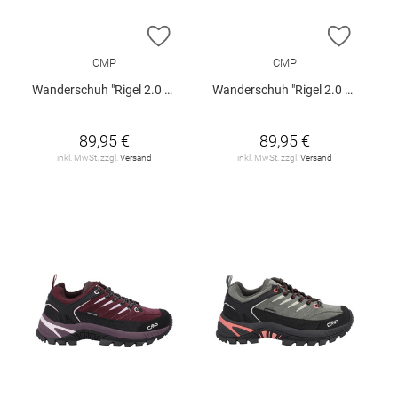
ZUR WUNSCHLISTE HINZUFÜGEN
ZUR W
CMP
CMP
Wanderschuh "Rigel 2.0 Low W"
Wanderschuh "Rigel 2.0 Low W"
89,95 €
89,95 €
inkl. MwSt. zzgl.
Versand
inkl. MwSt. zzgl.
Versand