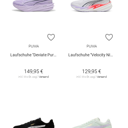
ZUR WUNSCHLISTE HINZUFÜGEN
ZUR W
PUMA
PUMA
Laufschuhe "Deviate Pure NITRO™ W"
Laufschuhe "Velocity NITRO 5 W"
149,95 €
129,95 €
inkl. MwSt. zzgl.
Versand
inkl. MwSt. zzgl.
Versand