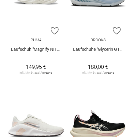
ZUR WUNSCHLISTE HINZUFÜGEN
ZUR W
PUMA
BROOKS
Laufschuh "Magnify NITRO™ 3 W"
Laufschuhe "Glycerin GTS 23"
149,95 €
180,00 €
inkl. MwSt. zzgl.
Versand
inkl. MwSt. zzgl.
Versand