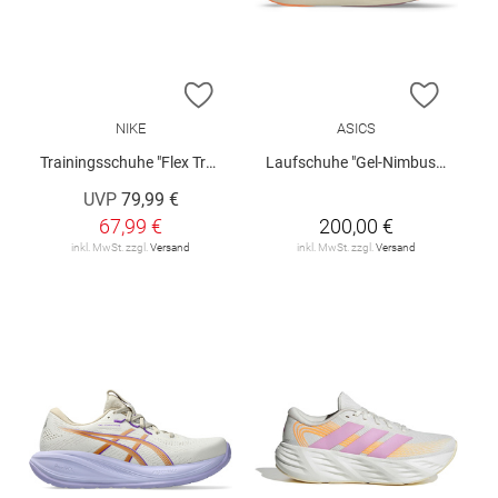
ZUR WUNSCHLISTE HINZUFÜGEN
ZUR W
NIKE
ASICS
Trainingsschuhe "Flex Train W"
Laufschuhe "Gel-Nimbus 28 W"
UVP
79,99 €
67,99 €
200,00 €
inkl. MwSt. zzgl.
Versand
inkl. MwSt. zzgl.
Versand