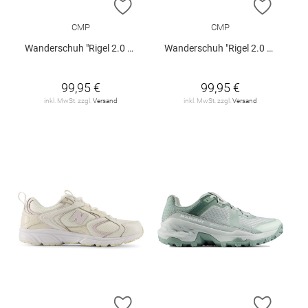
ZUR WUNSCHLISTE HINZUFÜGEN
ZUR W
CMP
CMP
Wanderschuh "Rigel 2.0 Mid W"
Wanderschuh "Rigel 2.0 Mid W"
99,95 €
99,95 €
inkl. MwSt. zzgl.
Versand
inkl. MwSt. zzgl.
Versand
ZUR WUNSCHLISTE HINZUFÜGEN
ZUR W