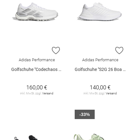
ZUR WUNSCHLISTE HINZUFÜGEN
ZUR W
Adidas Performance
Adidas Performance
Golfschuhe "Codechaos 27 Spikeless"
Golfschuhe "S2G 26 Boa Spikeless"
160,00 €
140,00 €
inkl. MwSt. zzgl.
Versand
inkl. MwSt. zzgl.
Versand
-33%