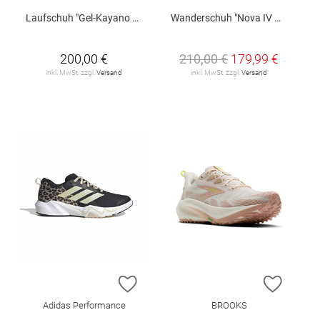
Laufschuh "Gel-Kayano 33 W"
Wanderschuh "Nova IV Mid GTX W"
200,00 €
210,00 €
179,99 €
inkl. MwSt. zzgl.
Versand
inkl. MwSt. zzgl.
Versand
ZUR WUNSCHLISTE HINZUFÜGEN
ZUR W
Adidas Performance
BROOKS