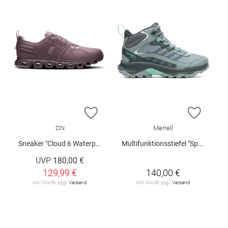
ZUR WUNSCHLISTE HINZUFÜGEN
ZUR W
ON
Merrell
Sneaker "Cloud 6 Waterproof W"
Multifunktionsstiefel "Speed Strike 2 Mid GTX W"
UVP
180,00 €
129,99 €
140,00 €
inkl. MwSt. zzgl.
Versand
inkl. MwSt. zzgl.
Versand