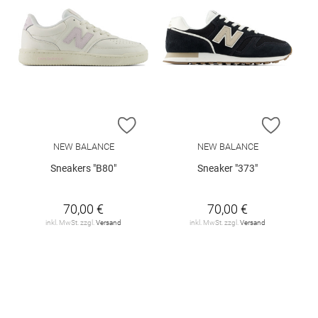
ZUR WUNSCHLISTE HINZUFÜGEN
ZUR W
NEW BALANCE
NEW BALANCE
Sneakers "B80"
Sneaker "373"
70,00 €
70,00 €
inkl. MwSt. zzgl.
Versand
inkl. MwSt. zzgl.
Versand