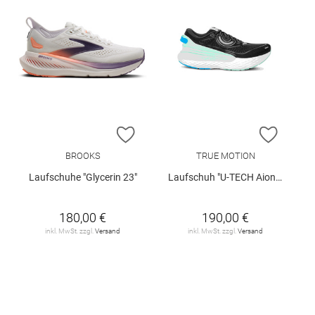
ZUR WUNSCHLISTE HINZUFÜGEN
ZUR W
BROOKS
TRUE MOTION
Laufschuhe "Glycerin 23"
Laufschuh "U-TECH Aion 4 W"
180,00 €
190,00 €
inkl. MwSt. zzgl.
Versand
inkl. MwSt. zzgl.
Versand