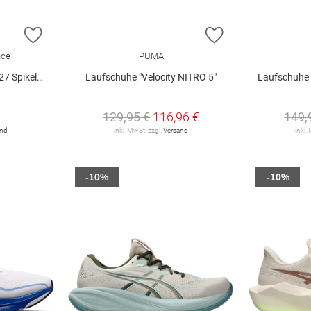
ZUR WUNSCHLISTE HINZUFÜGEN
ZUR WUNSCHLIST
nce
PUMA
pikeless"
Laufschuhe "Velocity NITRO 5"
Laufschuhe 
129,95 €
116,96 €
149,
and
inkl. MwSt. zzgl.
Versand
inkl.
-10%
-10%