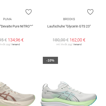
E HINZUFÜGEN
ZUR WUNSCHLISTE HINZUFÜGEN
ZUR W
PUMA
BROOKS
"Devaite Pure NITRO™"
Laufschuhe "Glycerin GTS 23"
95 €
134,96 €
180,00 €
162,00 €
 MwSt. zzgl.
Versand
inkl. MwSt. zzgl.
Versand
-10%