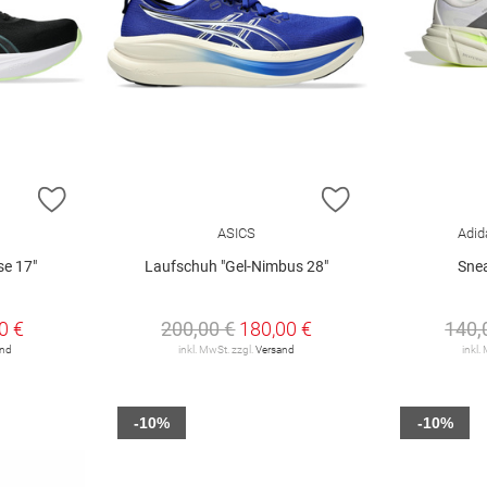
ZUR WUNSCHLISTE HINZUFÜGEN
ZUR WUNSCHLIST
ASICS
Adid
se 17"
Laufschuh "Gel-Nimbus 28"
Snea
0 €
200,00 €
180,00 €
140,
and
inkl. MwSt. zzgl.
Versand
inkl.
-10%
-10%