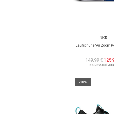
NIKE
Laufschuhe "Air Zoom P
149,99 €
125,
inkl. MwSt. zzgl.
Vers
-10%