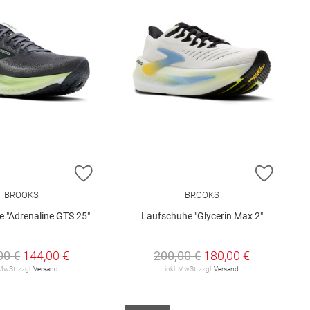
E HINZUFÜGEN
ZUR WUNSCHLISTE HINZUFÜGEN
ZUR W
BROOKS
BROOKS
 "Adrenaline GTS 25"
Laufschuhe "Glycerin Max 2"
00 €
144,00 €
200,00 €
180,00 €
 MwSt. zzgl.
Versand
inkl. MwSt. zzgl.
Versand