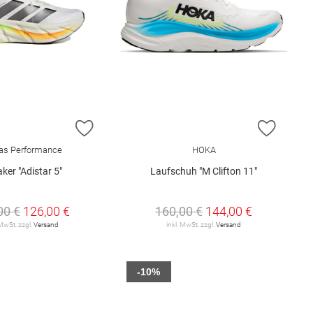
E HINZUFÜGEN
ZUR WUNSCHLISTE HINZUFÜGEN
ZUR W
as Performance
HOKA
ker "Adistar 5"
Laufschuh "M Clifton 11"
00 €
126,00 €
160,00 €
144,00 €
 MwSt. zzgl.
Versand
inkl. MwSt. zzgl.
Versand
-10%