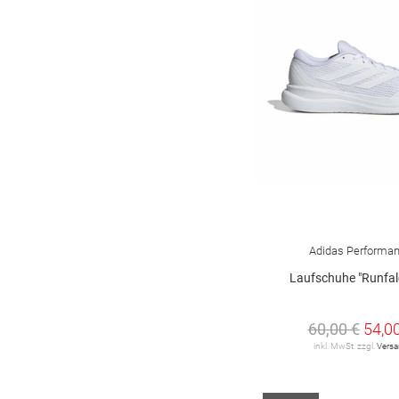
Adidas Performa
Laufschuhe "Runfal
60,00 €
54,0
inkl. MwSt. zzgl.
Vers