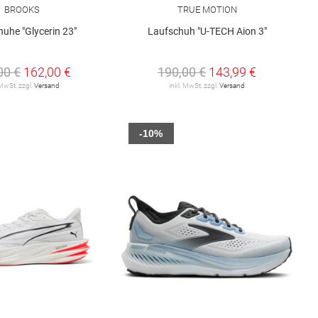
BROOKS
TRUE MOTION
uhe "Glycerin 23"
Laufschuh "U-TECH Aion 3"
00 €
162,00 €
190,00 €
143,99 €
 MwSt. zzgl.
Versand
inkl. MwSt. zzgl.
Versand
-10%