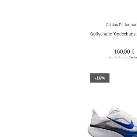
Adidas Performa
Golfschuhe "Codechaos 27 S
160,00 €
inkl. MwSt. zzgl.
Vers
-16%