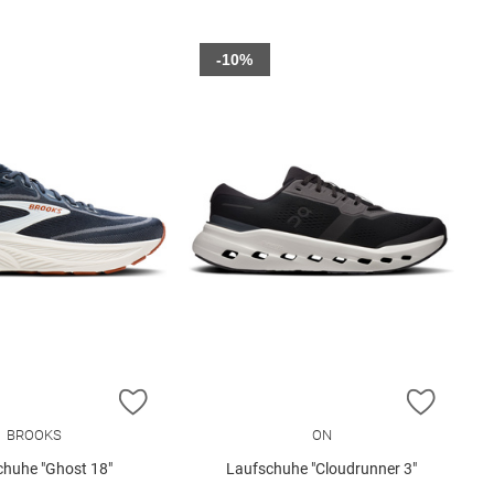
-10%
E HINZUFÜGEN
ZUR WUNSCHLISTE HINZUFÜGEN
ZUR W
BROOKS
ON
chuhe "Ghost 18"
Laufschuhe "Cloudrunner 3"