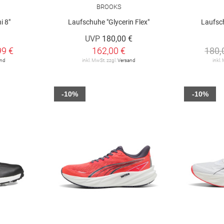
BROOKS
i 8"
Laufschuhe "Glycerin Flex"
Laufsch
UVP
180,00 €
99 €
162,00 €
180,
and
inkl. MwSt. zzgl.
Versand
inkl.
-10%
-10%