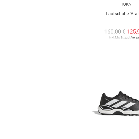
HOKA
Laufschuhe "Arah
160,00 €
125,
inkl. MwSt. zzgl.
Vers