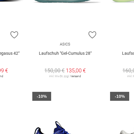
ZUR WUNSCHLISTE HINZUFÜGEN
ZUR WUNSCHLIST
ASICS
egasus 42"
Laufschuh "Gel-Cumulus 28"
Laufs
99 €
150,00 €
135,00 €
160,
and
inkl. MwSt. zzgl.
Versand
inkl.
-10%
-10%