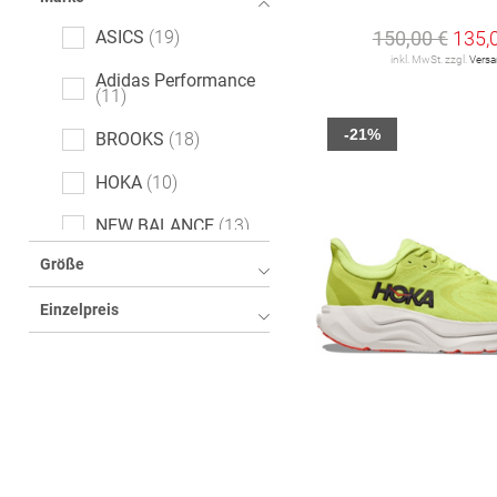
150,00 €
135,
ASICS
19
inkl. MwSt. zzgl.
Vers
Adidas Performance
11
-21%
BROOKS
18
HOKA
10
NEW BALANCE
13
Größe
NIKE
10
Einzelpreis
ON
7
PUMA
3
TRUE MOTION
3