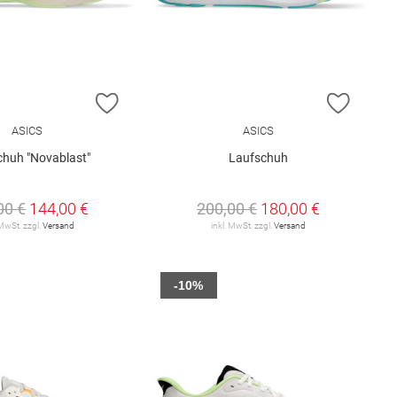
E HINZUFÜGEN
ZUR WUNSCHLISTE HINZUFÜGEN
ZUR W
ASICS
ASICS
chuh "Novablast"
Laufschuh
00 €
144,00 €
200,00 €
180,00 €
 MwSt. zzgl.
Versand
inkl. MwSt. zzgl.
Versand
-10%