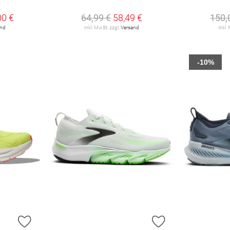
00 €
64,99 €
58,49 €
150,
and
inkl. MwSt. zzgl.
Versand
inkl.
-10%
ZUR WUNSCHLISTE HINZUFÜGEN
ZUR WUNSCHLIST