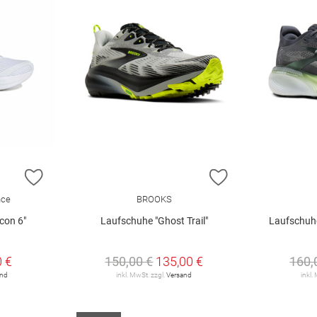
ZUR WUNSCHLISTE HINZUFÜGEN
ZUR WUNSCHLIST
nce
BROOKS
con 6"
Laufschuhe "Ghost Trail"
Laufschuhe
0 €
150,00 €
135,00 €
160,
and
inkl. MwSt. zzgl.
Versand
inkl.