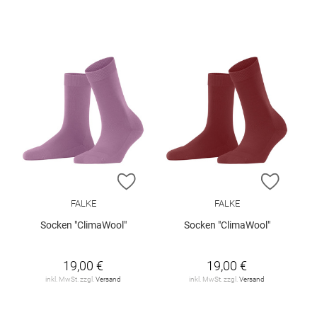
ZUR WUNSCHLISTE HINZUFÜGEN
ZUR W
FALKE
FALKE
Socken "ClimaWool"
Socken "ClimaWool"
19,00 €
19,00 €
inkl. MwSt. zzgl.
Versand
inkl. MwSt. zzgl.
Versand