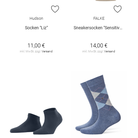
ZUR WUNSCHLISTE HINZUFÜGEN
ZUR W
Hudson
FALKE
Socken "Liz"
Sneakersocken "Sensitive London"
11,00 €
14,00 €
inkl. MwSt. zzgl.
Versand
inkl. MwSt. zzgl.
Versand