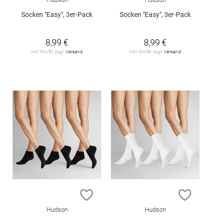
Socken "Easy", 3er-Pack
Socken "Easy", 3er-Pack
8,99 €
8,99 €
inkl. MwSt. zzgl.
Versand
inkl. MwSt. zzgl.
Versand
ZUR WUNSCHLISTE HINZUFÜGEN
ZUR W
Hudson
Hudson