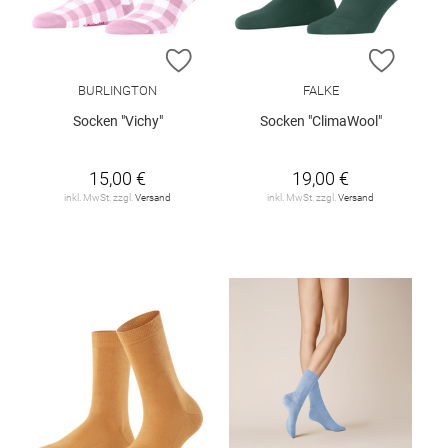
ZUR WUNSCHLISTE HINZUFÜGEN
ZUR W
BURLINGTON
FALKE
Socken "Vichy"
Socken "ClimaWool"
15,00 €
19,00 €
inkl. MwSt. zzgl.
Versand
inkl. MwSt. zzgl.
Versand