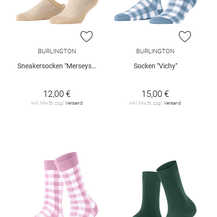
ZUR WUNSCHLISTE HINZUFÜGEN
ZUR W
BURLINGTON
BURLINGTON
Sneakersocken "Merseyside"
Socken "Vichy"
12,00 €
15,00 €
inkl. MwSt. zzgl.
Versand
inkl. MwSt. zzgl.
Versand