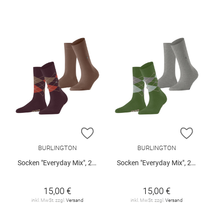
ZUR WUNSCHLISTE HINZUFÜGEN
ZUR W
BURLINGTON
BURLINGTON
Socken "Everyday Mix", 2er-Pack
Socken "Everyday Mix", 2er-Pack
15,00 €
15,00 €
inkl. MwSt. zzgl.
Versand
inkl. MwSt. zzgl.
Versand