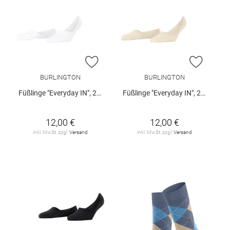
ZUR WUNSCHLISTE HINZUFÜGEN
ZUR W
BURLINGTON
BURLINGTON
Füßlinge "Everyday IN", 2er-Pack
Füßlinge "Everyday IN", 2er-Pack
12,00 €
12,00 €
inkl. MwSt. zzgl.
Versand
inkl. MwSt. zzgl.
Versand