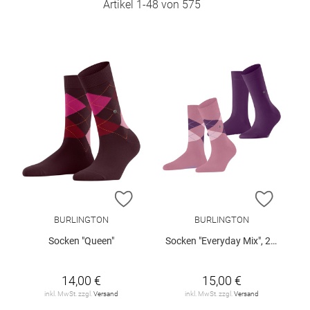
Artikel
1
-
48
von
575
ZUR WUNSCHLISTE HINZUFÜGEN
ZUR W
BURLINGTON
BURLINGTON
Socken "Queen"
Socken "Everyday Mix", 2er-Pack
14,00 €
15,00 €
inkl. MwSt. zzgl.
Versand
inkl. MwSt. zzgl.
Versand