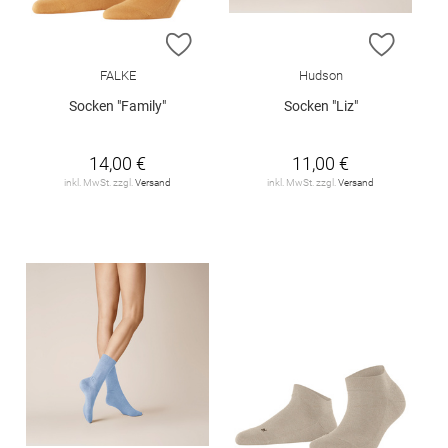
ZUR WUNSCHLISTE HINZUFÜGEN
ZUR W
FALKE
Hudson
Socken "Family"
Socken "Liz"
14,00 €
11,00 €
inkl. MwSt. zzgl.
Versand
inkl. MwSt. zzgl.
Versand