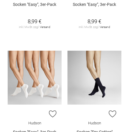
Socken "Easy", 3er-Pack
Socken "Easy", 3er-Pack
8,99 €
8,99 €
inkl. MwSt. zzgl.
Versand
inkl. MwSt. zzgl.
Versand
ZUR WUNSCHLISTE HINZUFÜGEN
ZUR W
Hudson
Hudson
Socken "Easy", 3er-Pack
Socken "Dry Cotton"