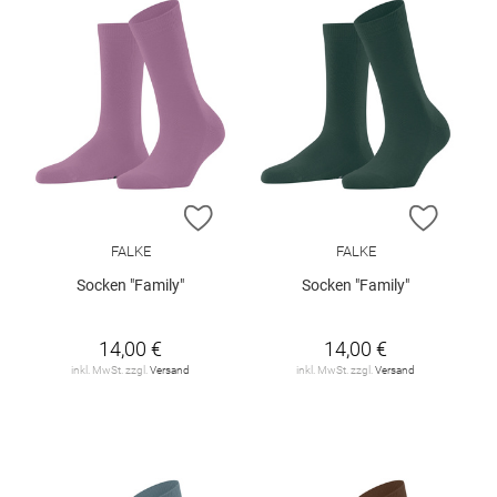
ZUR WUNSCHLISTE HINZUFÜGEN
ZUR W
FALKE
FALKE
Socken "Family"
Socken "Family"
14,00 €
14,00 €
inkl. MwSt. zzgl.
Versand
inkl. MwSt. zzgl.
Versand