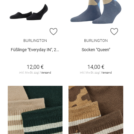
ZUR WUNSCHLISTE HINZUFÜGEN
ZUR W
BURLINGTON
BURLINGTON
Füßlinge "Everyday IN", 2er-Pack
Socken "Queen"
12,00 €
14,00 €
inkl. MwSt. zzgl.
Versand
inkl. MwSt. zzgl.
Versand