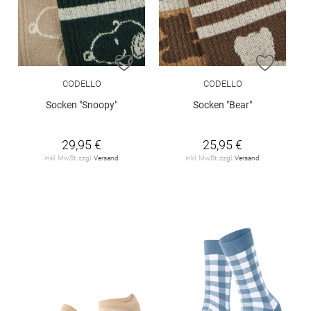
ZUR WUNSCHLISTE HINZUFÜGEN
ZUR W
CODELLO
CODELLO
Socken "Snoopy"
Socken "Bear"
29,95 €
25,95 €
inkl. MwSt. zzgl.
Versand
inkl. MwSt. zzgl.
Versand