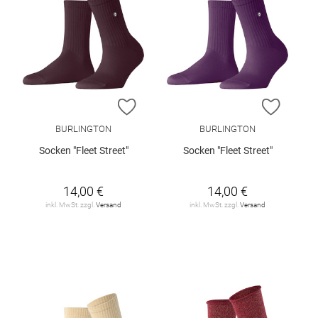
ZUR WUNSCHLISTE HINZUFÜGEN
ZUR W
BURLINGTON
BURLINGTON
Socken "Fleet Street"
Socken "Fleet Street"
14,00 €
14,00 €
inkl. MwSt. zzgl.
Versand
inkl. MwSt. zzgl.
Versand