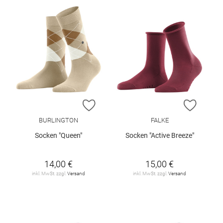
ZUR WUNSCHLISTE HINZUFÜGEN
ZUR W
BURLINGTON
FALKE
Socken "Queen"
Socken "Active Breeze"
14,00 €
15,00 €
inkl. MwSt. zzgl.
Versand
inkl. MwSt. zzgl.
Versand