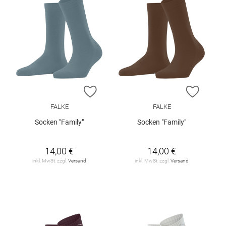
ZUR WUNSCHLISTE HINZUFÜGEN
ZUR W
FALKE
FALKE
Socken "Family"
Socken "Family"
14,00 €
14,00 €
inkl. MwSt. zzgl.
Versand
inkl. MwSt. zzgl.
Versand