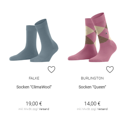
ZUR WUNSCHLISTE HINZUFÜGEN
ZUR W
FALKE
BURLINGTON
Socken "ClimaWool"
Socken "Queen"
19,00 €
14,00 €
inkl. MwSt. zzgl.
Versand
inkl. MwSt. zzgl.
Versand