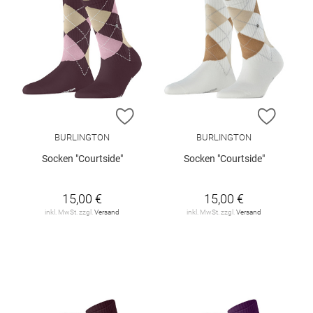
ZUR WUNSCHLISTE HINZUFÜGEN
ZUR W
BURLINGTON
BURLINGTON
Socken "Courtside"
Socken "Courtside"
15,00 €
15,00 €
inkl. MwSt. zzgl.
Versand
inkl. MwSt. zzgl.
Versand