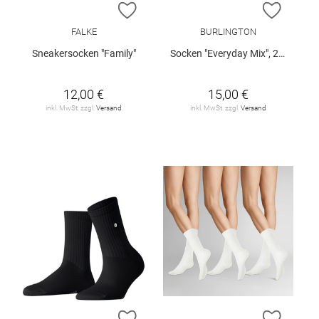
ZUR WUNSCHLISTE HINZUFÜGEN
ZUR W
FALKE
BURLINGTON
Sneakersocken "Family"
Socken "Everyday Mix", 2er-Pack
12,00 €
15,00 €
inkl. MwSt. zzgl.
Versand
inkl. MwSt. zzgl.
Versand
ZUR WUNSCHLISTE HINZUFÜGEN
ZUR W