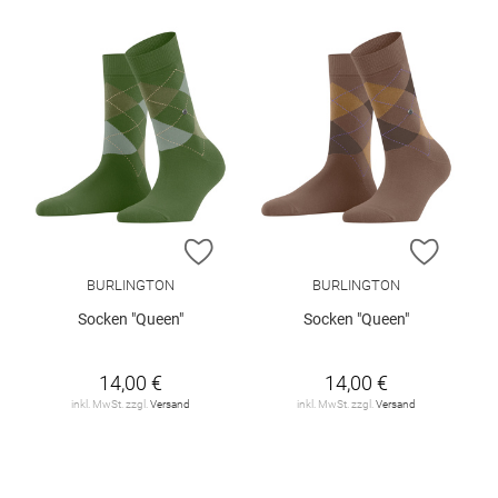
ZUR WUNSCHLISTE HINZUFÜGEN
ZUR W
BURLINGTON
BURLINGTON
Socken "Queen"
Socken "Queen"
14,00 €
14,00 €
inkl. MwSt. zzgl.
Versand
inkl. MwSt. zzgl.
Versand