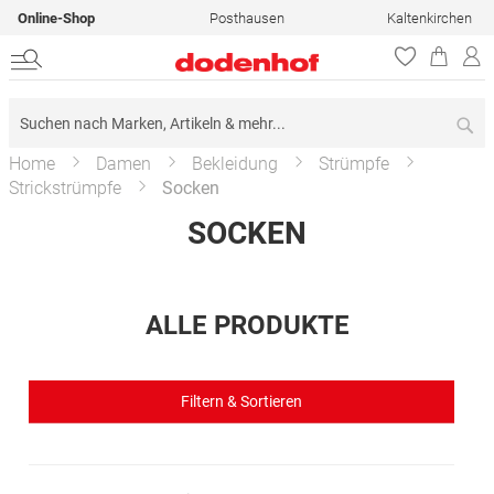
Online-Shop
Posthausen
Kaltenkirchen
Su
Home
Damen
Bekleidung
Strümpfe
Strickstrümpfe
Socken
SOCKEN
ALLE PRODUKTE
Filtern & Sortieren