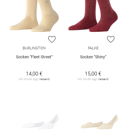
ZUR WUNSCHLISTE HINZUFÜGEN
ZUR W
BURLINGTON
FALKE
Socken "Fleet Street"
Socken "Shiny"
14,00 €
15,00 €
inkl. MwSt. zzgl.
Versand
inkl. MwSt. zzgl.
Versand