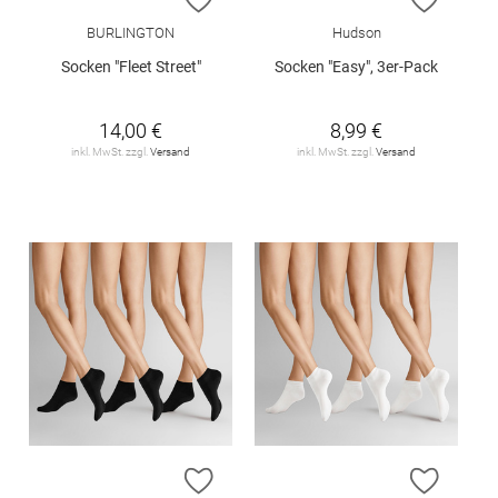
BURLINGTON
Hudson
Socken "Fleet Street"
Socken "Easy", 3er-Pack
14,00 €
8,99 €
inkl. MwSt. zzgl.
Versand
inkl. MwSt. zzgl.
Versand
ZUR WUNSCHLISTE HINZUFÜGEN
ZUR W