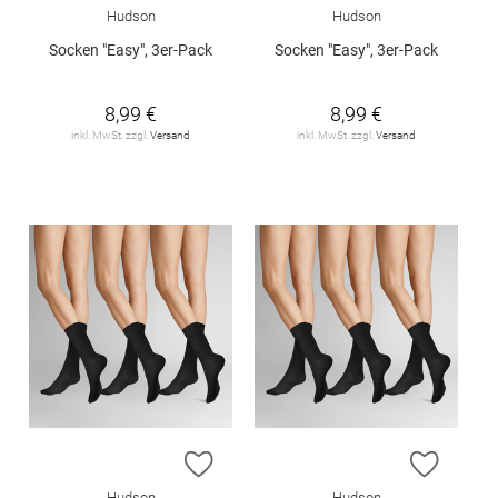
Hudson
Hudson
Socken "Easy", 3er-Pack
Socken "Easy", 3er-Pack
8,99 €
8,99 €
inkl. MwSt. zzgl.
Versand
inkl. MwSt. zzgl.
Versand
ZUR WUNSCHLISTE HINZUFÜGEN
ZUR W
Hudson
Hudson