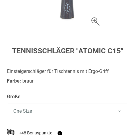
Zum
TENNISSCHLÄGER "ATOMIC C15"
Anfang
der
Bildergalerie
Einsteigerschläger für Tischtennis mit Ergo-Griff
springen
Farbe:
braun
Größe
One Size
+48 Bonuspunkte
i