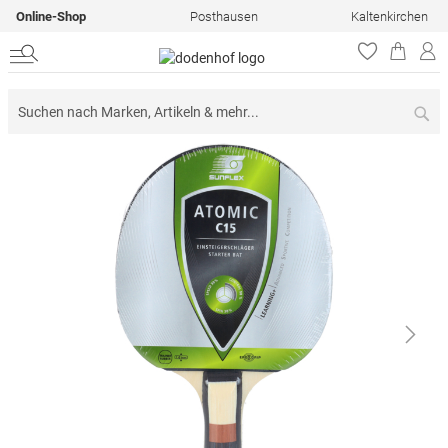
Online-Shop
Posthausen
Kaltenkirchen
Su
Zum
Ende
der
Bildergalerie
springen