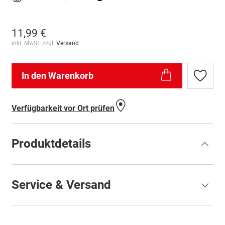
11,99 €
inkl. MwSt. zzgl.
Versand
In den Warenkorb
Zur
Wunschl
hinzufü
Verfügbarkeit vor Ort prüfen
Produktdetails
Service & Versand