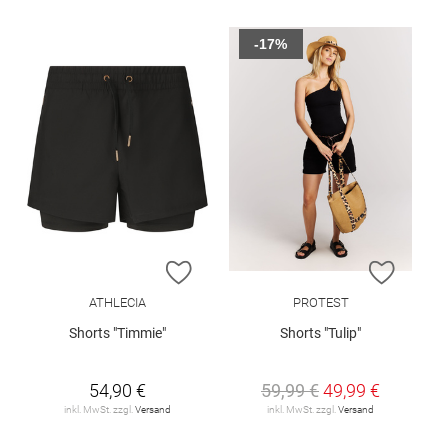
-17%
ZUR WUNSCHLISTE HINZUFÜGEN
ZUR W
ATHLECIA
PROTEST
Shorts "Timmie"
Shorts "Tulip"
54,90 €
59,99 €
49,99 €
inkl. MwSt. zzgl.
Versand
inkl. MwSt. zzgl.
Versand