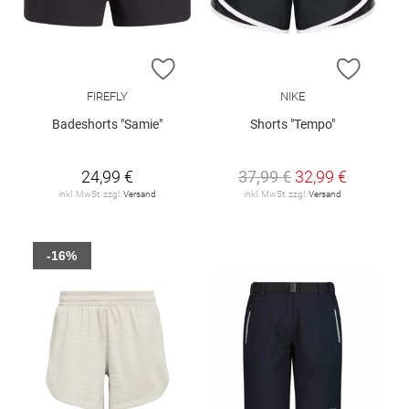
ZUR WUNSCHLISTE HINZUFÜGEN
ZUR W
FIREFLY
NIKE
Badeshorts "Samie"
Shorts "Tempo"
24,99 €
37,99 €
32,99 €
inkl. MwSt. zzgl.
Versand
inkl. MwSt. zzgl.
Versand
-16%