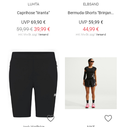
LUHTA
ELBSAND
Caprihose "Iiranta"
Bermuda-Shorts "Brinjana"
UVP
69,90 €
UVP
59,99 €
59,99 €
39,99 €
44,99 €
inkl. MwSt. zzgl.
Versand
inkl. MwSt. zzgl.
Versand
ZUR WUNSCHLISTE HINZUFÜGEN
ZUR W
Jack Wolfskin
NIKE