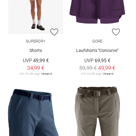
ZUR WUNSCHLISTE HINZUFÜGEN
ZUR W
SUPERDRY
GORE
Shorts
Laufshorts "Concurve"
UVP
49,99 €
UVP
69,95 €
34,99 €
59,99 €
49,99 €
inkl. MwSt. zzgl.
Versand
inkl. MwSt. zzgl.
Versand