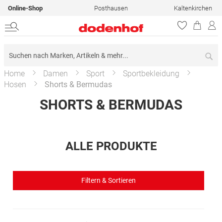
Online-Shop
Posthausen
Kaltenkirchen
Su
Home
Damen
Sport
Sportbekleidung
Hosen
Shorts & Bermudas
SHORTS & BERMUDAS
ALLE PRODUKTE
Filtern & Sortieren