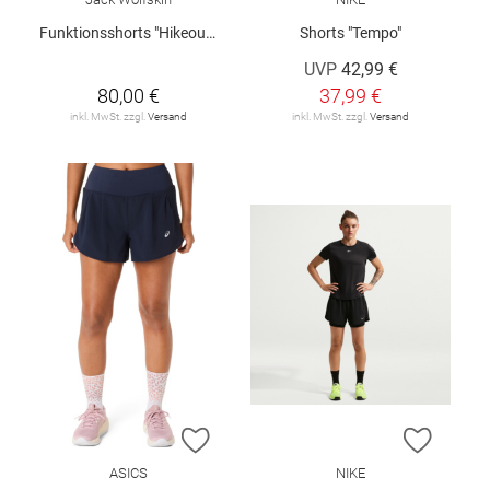
Funktionsshorts "Hikeout W"
Shorts "Tempo"
UVP
42,99 €
80,00 €
37,99 €
inkl. MwSt. zzgl.
Versand
inkl. MwSt. zzgl.
Versand
ZUR WUNSCHLISTE HINZUFÜGEN
ZUR W
ASICS
NIKE