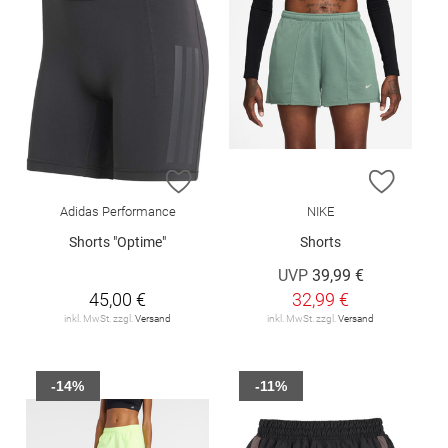
ZUR WUNSCHLISTE HINZUFÜGEN
ZUR W
Adidas Performance
NIKE
Shorts "Optime"
Shorts
UVP
39,99 €
45,00 €
32,99 €
inkl. MwSt. zzgl.
Versand
inkl. MwSt. zzgl.
Versand
-14%
-11%