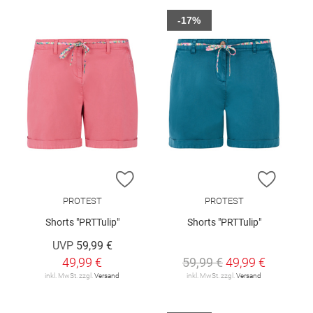
-17%
ZUR WUNSCHLISTE HINZUFÜGEN
ZUR W
PROTEST
PROTEST
Shorts "PRTTulip"
Shorts "PRTTulip"
UVP
59,99 €
49,99 €
59,99 €
49,99 €
inkl. MwSt. zzgl.
Versand
inkl. MwSt. zzgl.
Versand