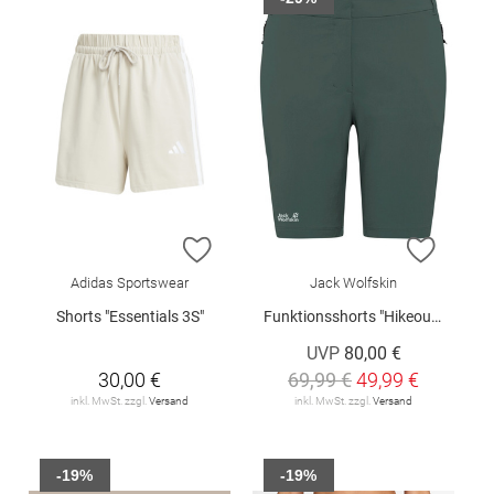
ZUR WUNSCHLISTE HINZUFÜGEN
ZUR W
Adidas Sportswear
Jack Wolfskin
Shorts "Essentials 3S"
Funktionsshorts "Hikeout W"
UVP
80,00 €
30,00 €
69,99 €
49,99 €
inkl. MwSt. zzgl.
Versand
inkl. MwSt. zzgl.
Versand
-19%
-19%