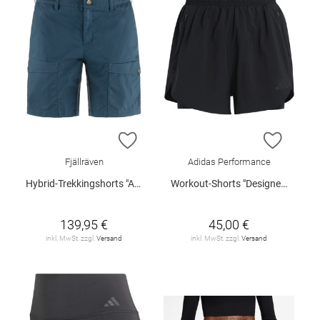
ZUR WUNSCHLISTE HINZUFÜGEN
ZUR W
Fjällräven
Adidas Performance
Hybrid-Trekkingshorts "Abisko W"
Workout-Shorts "Designed 4 Training"
139,95 €
45,00 €
inkl. MwSt. zzgl.
Versand
inkl. MwSt. zzgl.
Versand