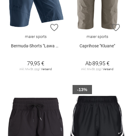
ZUR WUNSCHLISTE HINZUFÜGEN
ZUR W
maier sports
maier sports
Bermuda-Shorts "Lawa Da-Bermuda"
Caprihose "Kluane"
79,95 €
Ab
89,95 €
inkl. MwSt. zzgl.
Versand
inkl. MwSt. zzgl.
Versand
-13%