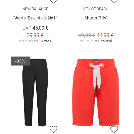
NEW BALANCE
VENICE BEACH
Shorts "Essentials 2in1"
Shorts "Tilly"
UVP
45,00 €
39,99 €
49,99 €
44,99 €
inkl. MwSt. zzgl.
Versand
inkl. MwSt. zzgl.
Versand
-33%
ZUR WUNSCHLISTE HINZUFÜGEN
ZUR W