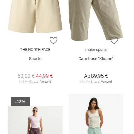
ZUR WUNSCHLISTE HINZUFÜGEN
ZUR W
THE NORTH FACE
maier sports
Shorts
Caprihose "Kluane"
50,00 €
44,99 €
Ab
89,95 €
inkl. MwSt. zzgl.
Versand
inkl. MwSt. zzgl.
Versand
-13%