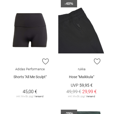
-40%
ZUR WUNSCHLISTE HINZUFÜGEN
ZUR W
Adidas Performance
rukka
Shorts "All Me Sculpt"
Hose "Maikkula"
UVP
59,95 €
45,00 €
49,99 €
29,99 €
inkl. MwSt. zzgl.
Versand
inkl. MwSt. zzgl.
Versand
-29%