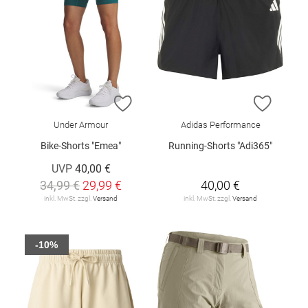
ZUR WUNSCHLISTE HINZUFÜGEN
ZUR W
Under Armour
Adidas Performance
Bike-Shorts "Emea"
Running-Shorts "Adi365"
UVP
40,00 €
34,99 €
29,99 €
40,00 €
inkl. MwSt. zzgl.
Versand
inkl. MwSt. zzgl.
Versand
-10%