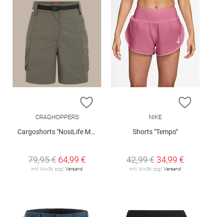
ZUR WUNSCHLISTE HINZUFÜGEN
ZUR W
CRAGHOPPERS
NIKE
Cargoshorts "NosiLife Medina"
Shorts "Tempo"
79,95 €
64,99 €
42,99 €
34,99 €
inkl. MwSt. zzgl.
Versand
inkl. MwSt. zzgl.
Versand