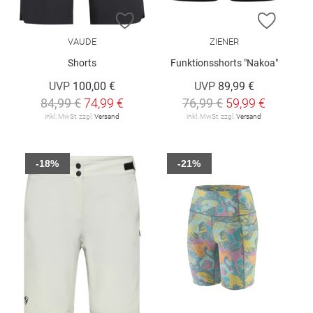
ZUR WUNSCHLISTE HINZUFÜGEN
ZUR W
VAUDE
ZIENER
Shorts
Funktionsshorts "Nakoa"
UVP
100,00 €
UVP
89,99 €
84,99 €
74,99 €
76,99 €
59,99 €
inkl. MwSt. zzgl.
Versand
inkl. MwSt. zzgl.
Versand
-18%
-21%