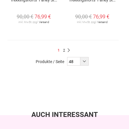
90,00 €
76,99 €
90,00 €
76,99 €
inkl. MwSt. zzgl.
Versand
inkl. MwSt. zzgl.
Versand
Seite
Du
Seite
1
2
Seite
Weiter
liest
Produkte / Seite
gerade
Seite
AUCH INTERESSANT