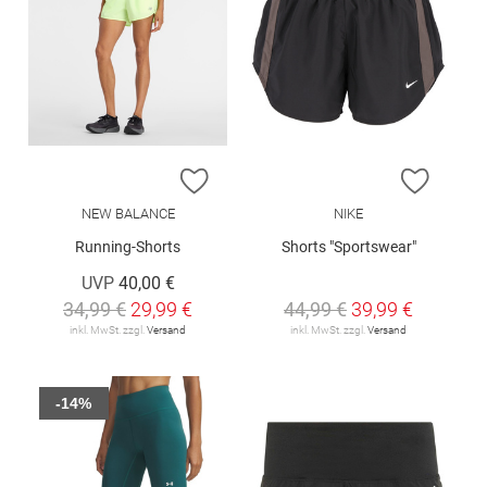
ZUR WUNSCHLISTE HINZUFÜGEN
ZUR W
NEW BALANCE
NIKE
Running-Shorts
Shorts "Sportswear"
UVP
40,00 €
34,99 €
29,99 €
44,99 €
39,99 €
inkl. MwSt. zzgl.
Versand
inkl. MwSt. zzgl.
Versand
-14%