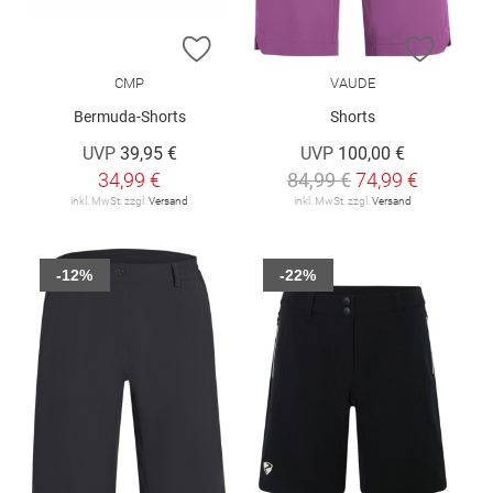
ZUR WUNSCHLISTE HINZUFÜGEN
ZUR W
CMP
VAUDE
Bermuda-Shorts
Shorts
UVP
39,95 €
UVP
100,00 €
34,99 €
84,99 €
74,99 €
inkl. MwSt. zzgl.
Versand
inkl. MwSt. zzgl.
Versand
-12%
-22%