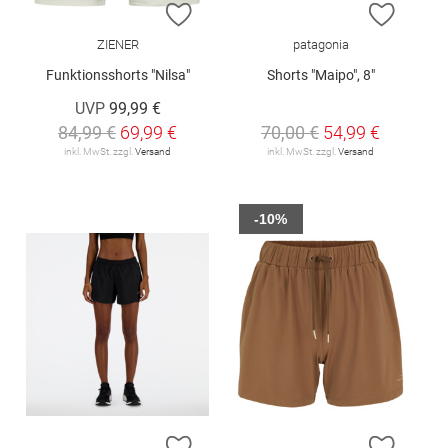
ZUR WUNSCHLISTE HINZUFÜGEN
ZUR W
ZIENER
patagonia
Funktionsshorts "Nilsa"
Shorts "Maipo", 8"
UVP
99,99 €
84,99 €
69,99 €
70,00 €
54,99 €
inkl. MwSt. zzgl.
Versand
inkl. MwSt. zzgl.
Versand
-10%
ZUR WUNSCHLISTE HINZUFÜGEN
ZUR W