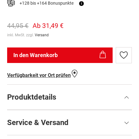
+128 bis +164 Bonuspunkte
i
44,95 €
Ab
31,49 €
inkl. MwSt. zzgl.
Versand
In den Warenkorb
Zur
Wunschl
hinzufü
Verfügbarkeit vor Ort prüfen
Produktdetails
Service & Versand