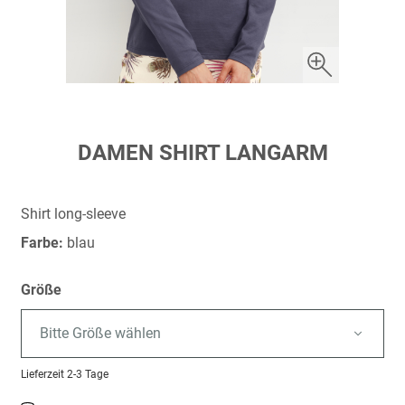
Zum
DAMEN SHIRT LANGARM
Anfang
der
Bildergalerie
Shirt long-sleeve
springen
Farbe:
blau
Größe
Bitte Größe wählen
Lieferzeit
2-3 Tage