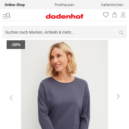
Online-Shop
Posthausen
Kaltenkirchen
Su
Zum
-30%
Ende
der
Bildergalerie
springen