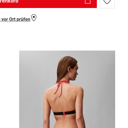
arenkorb
Zur
Wunschlist
hinzufügen
 vor Ort prüfen