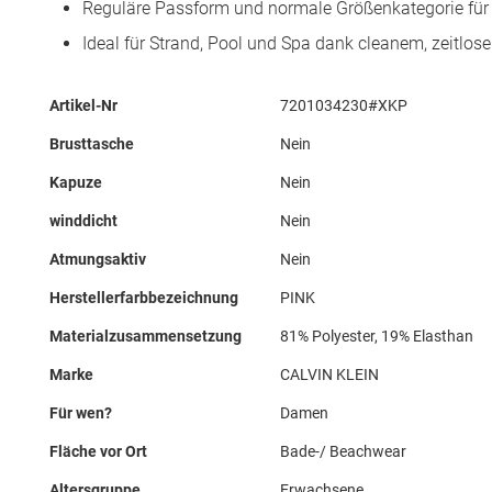
Reguläre Passform und normale Größenkategorie für
Ideal für Strand, Pool und Spa dank cleanem, zeitlo
Mehr
Artikel-Nr
7201034230#XKP
Informationen
Brusttasche
Nein
Kapuze
Nein
winddicht
Nein
Atmungsaktiv
Nein
Herstellerfarbbezeichnung
PINK
Materialzusammensetzung
81% Polyester, 19% Elasthan
Marke
CALVIN KLEIN
Für wen?
Damen
Fläche vor Ort
Bade-/ Beachwear
Altersgruppe
Erwachsene