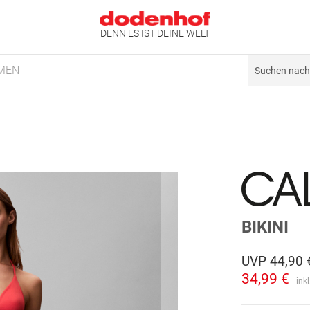
DENN ES IST DEINE WELT
MEN
BIKINI
UVP
44,90 
34,99 €
ink