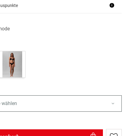
nuspunkte
i
mode
e wählen