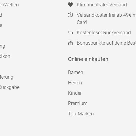
enWelten
Klimaneutraler Versand
d
Versandkostenfrei ab 49€ 
Card
e
Kostenloser Rückversand
Bonuspunkte auf deine Bes
ung
xikon
Online einkaufen
Damen
ferung
Herren
Rückgabe
Kinder
Premium
Top-Marken