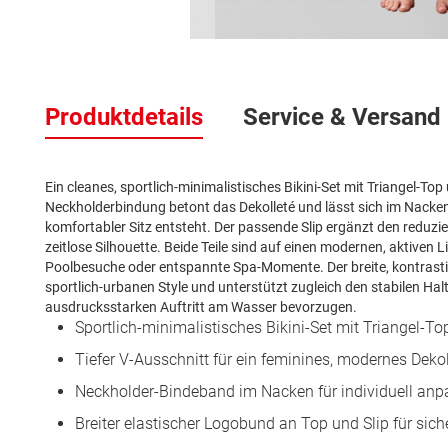
Zum
Anfang
der
Produktdetails
Service & Versand
Bildergalerie
springen
Ein cleanes, sportlich-minimalistisches Bikini-Set mit Triangel-To
Neckholderbindung betont das Dekolleté und lässt sich im Nacken 
komfortabler Sitz entsteht. Der passende Slip ergänzt den reduzi
zeitlose Silhouette. Beide Teile sind auf einen modernen, aktiven L
Poolbesuche oder entspannte Spa-Momente. Der breite, kontrast
sportlich-urbanen Style und unterstützt zugleich den stabilen Halt –
ausdrucksstarken Auftritt am Wasser bevorzugen.
Sportlich-minimalistisches Bikini-Set mit Triangel-T
Tiefer V-Ausschnitt für ein feminines, modernes Dekol
Neckholder-Bindeband im Nacken für individuell anp
Breiter elastischer Logobund an Top und Slip für sich