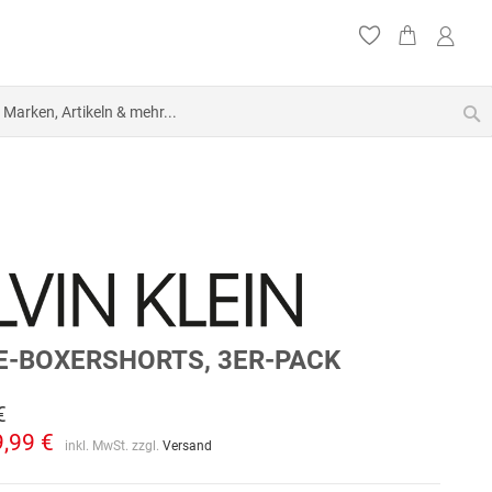
S
E-BOXERSHORTS, 3ER-PACK
€
9,99 €
inkl. MwSt. zzgl.
Versand