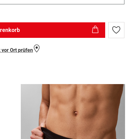
arenkorb
Zur
Wunschlist
hinzufügen
 vor Ort prüfen