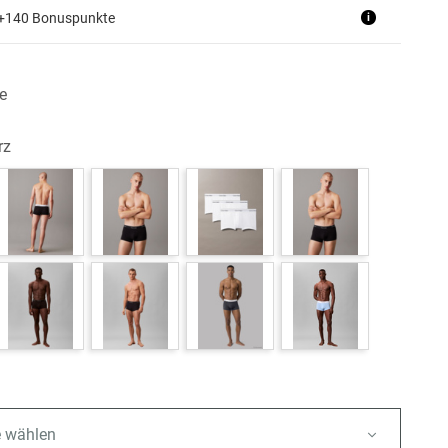
 +140 Bonuspunkte
i
e
rz
e wählen