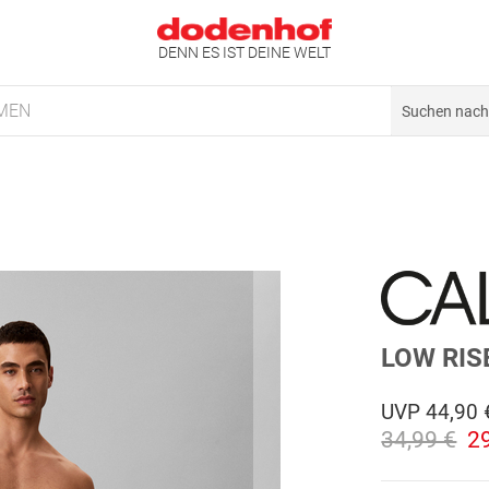
DENN ES IST DEINE WELT
MEN
LOW RIS
UVP
44,90 
34,99 €
2