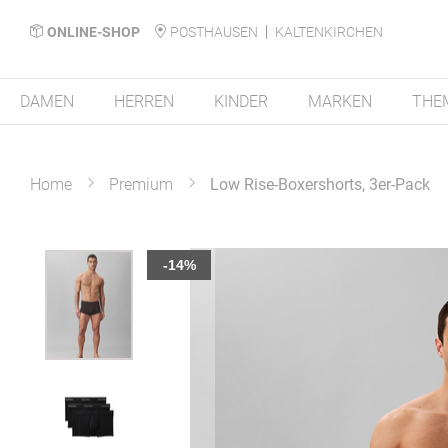
ONLINE-SHOP
POSTHAUSEN
KALTENKIRCHEN
DAMEN
HERREN
KINDER
MARKEN
THE
Home
Premium
Low Rise-Boxershorts, 3er-Pack
Zum
-14%
Ende
der
Bildergalerie
springen