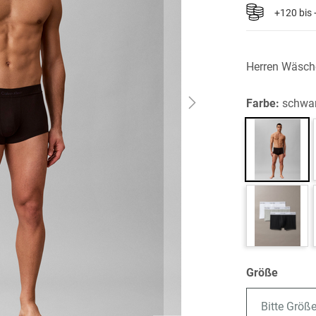
+120 bis
Herren Wäsch
Farbe:
schwa
Größe
Bitte Größ