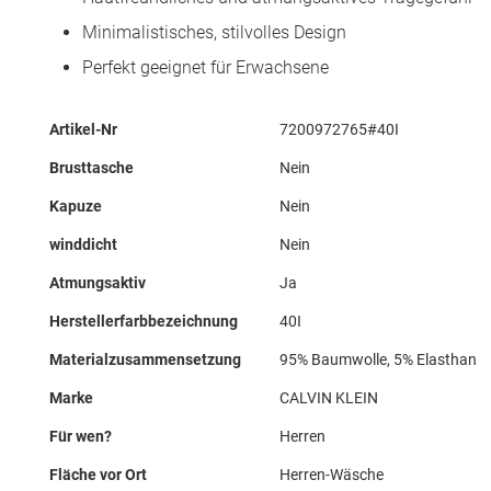
Minimalistisches, stilvolles Design
Perfekt geeignet für Erwachsene
Mehr
Artikel-Nr
7200972765#40I
Informationen
Brusttasche
Nein
Kapuze
Nein
winddicht
Nein
Atmungsaktiv
Ja
Herstellerfarbbezeichnung
40I
Materialzusammensetzung
95% Baumwolle, 5% Elasthan
Marke
CALVIN KLEIN
Für wen?
Herren
Fläche vor Ort
Herren-Wäsche