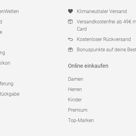
enWelten
Klimaneutraler Versand
d
Versandkostenfrei ab 49€ 
Card
e
Kostenloser Rückversand
Bonuspunkte auf deine Bes
ung
xikon
Online einkaufen
Damen
ferung
Herren
Rückgabe
Kinder
Premium
Top-Marken