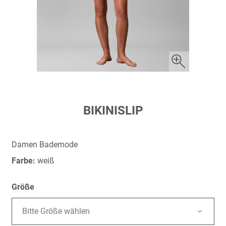
Zum
BIKINISLIP
Anfang
der
Bildergalerie
Damen Bademode
springen
Farbe:
weiß
Größe
Bitte Größe wählen