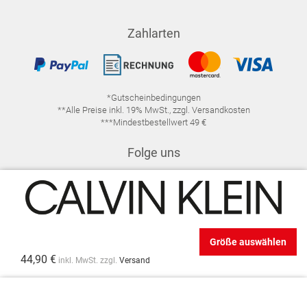
Zahlarten
*Gutscheinbedingungen
**Alle Preise inkl. 19% MwSt., zzgl. Versandkosten
***Mindestbestellwert 49 €
Folge uns
Größe auswählen
IMPRESSUM
FAQ
DATENSCHUTZ
44,90 €
inkl. MwSt. zzgl.
Versand
DATENSCHUTZ-EINSTELLUNGEN
WIDERRUFSRECHT
VERTRAG WIDERRUFEN
AGB