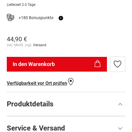
Lieferzeit
2-3 Tage
+180 Bonuspunkte
i
44,90 €
inkl. MwSt. zzgl.
Versand
In den Warenkorb
Zur
Wunschl
hinzufü
Verfügbarkeit vor Ort prüfen
Produktdetails
Service & Versand