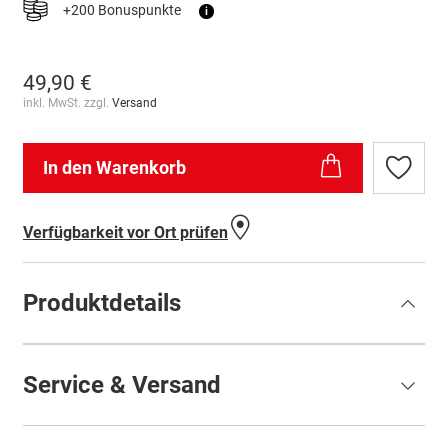
+200 Bonuspunkte
i
49,90 €
inkl. MwSt. zzgl.
Versand
In den Warenkorb
Zur
Wunschl
hinzufü
Verfügbarkeit vor Ort prüfen
Produktdetails
Service & Versand