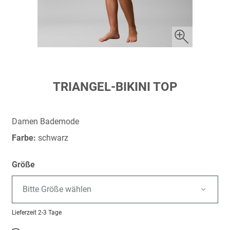
Zum
TRIANGEL-BIKINI TOP
Anfang
der
Bildergalerie
Damen Bademode
springen
Farbe:
schwarz
Größe
Bitte Größe wählen
Lieferzeit
2-3 Tage