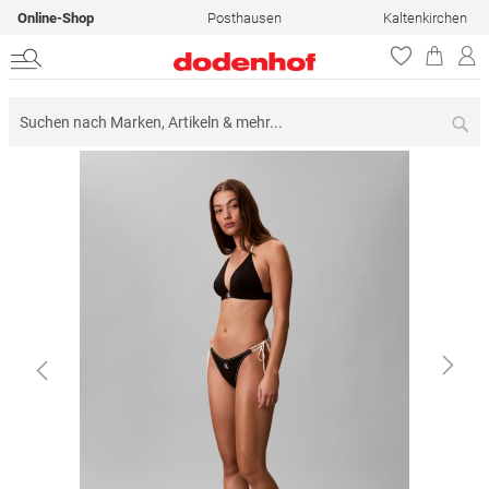
Online-Shop
Posthausen
Kaltenkirchen
Su
Zum
Ende
der
Bildergalerie
springen