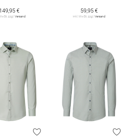
149,95 €
59,95 €
 MwSt. zzgl.
Versand
inkl. MwSt. zzgl.
Versand
E HINZUFÜGEN
ZUR WUNSCHLISTE HINZUFÜGEN
ZUR W