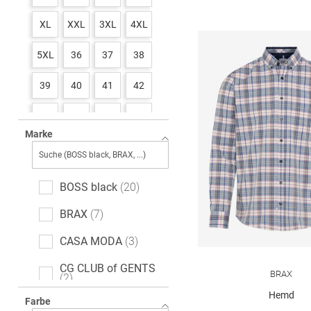
XL
XXL
3XL
4XL
5XL
36
37
38
39
40
41
42
43
44
45
46
Marke
47
48
49
50
51
52
53
54
BOSS black
20
BRAX
7
CASA MODA
3
CG CLUB of GENTS
BRAX
2
Hemd
Farbe
CINQUE
3