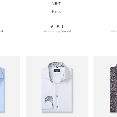
VENTI
Hemd
59,99 €
and
inkl. MwSt. zzgl.
Versand
inkl.