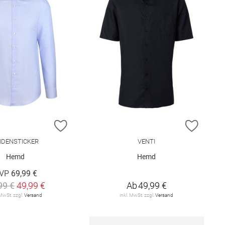
E HINZUFÜGEN
ZUR WUNSCHLISTE HINZUFÜGEN
ZUR W
IDENSTICKER
VENTI
Hemd
Hemd
VP
69,99 €
99 €
49,99 €
Ab
49,99 €
 MwSt. zzgl.
Versand
inkl. MwSt. zzgl.
Versand