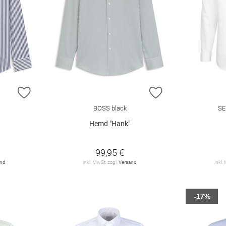
ZUR WUNSCHLISTE HINZUFÜGEN
ZUR WUNSCHLIST
BOSS black
SE
Hemd "Hank"
99,95 €
and
inkl. MwSt. zzgl.
Versand
inkl.
-17%