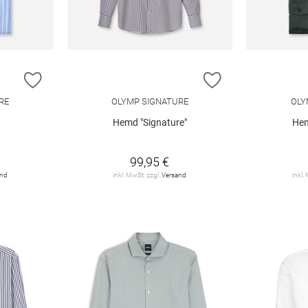
ZUR WUNSCHLISTE HINZUFÜGEN
ZUR WUNSCHLIST
RE
OLYMP SIGNATURE
OLY
Hemd "Signature"
Hem
99,95 €
and
inkl. MwSt. zzgl.
Versand
inkl.