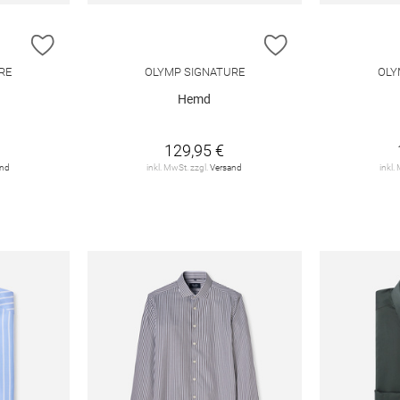
ZUR WUNSCHLISTE HINZUFÜGEN
ZUR WUNSCHLIST
RE
OLYMP SIGNATURE
OLY
Hemd
129,95 €
and
inkl. MwSt. zzgl.
Versand
inkl.