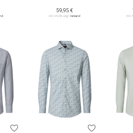
59,95 €
and
inkl. MwSt. zzgl.
Versand
inkl.
ZUR WUNSCHLISTE HINZUFÜGEN
ZUR WUNSCHLIST