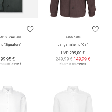
E HINZUFÜGEN
ZUR WUNSCHLISTE HINZUFÜGEN
ZUR W
MP SIGNATURE
BOSS black
d "Signature"
Langarmhemd "Cai"
UVP
299,00 €
99,95 €
249,99 €
149,99 €
 MwSt. zzgl.
Versand
inkl. MwSt. zzgl.
Versand