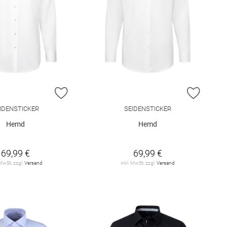
E HINZUFÜGEN
ZUR WUNSCHLISTE HINZUFÜGEN
ZUR W
IDENSTICKER
SEIDENSTICKER
Hemd
Hemd
69,99 €
69,99 €
 MwSt. zzgl.
Versand
inkl. MwSt. zzgl.
Versand