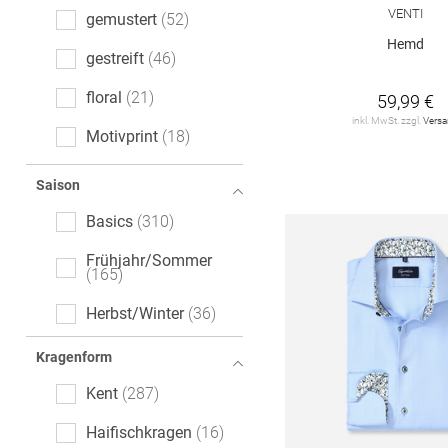
Regular Fit
33
VENTI
gemustert
52
Hemd
Extra Slim Fit
3
gestreift
46
Wide Fit
3
floral
21
59,99 €
inkl. MwSt. zzgl.
Vers
Relaxed Fit
1
Motivprint
18
Super Slim Fit
1
kariert
17
Saison
melange
13
Basics
310
gepunktet
6
Frühjahr/Sommer
165
Paisley-Muster
5
Herbst/Winter
36
All-Over-Print (AOP)
1
Kragenform
Kent
287
Haifischkragen
16