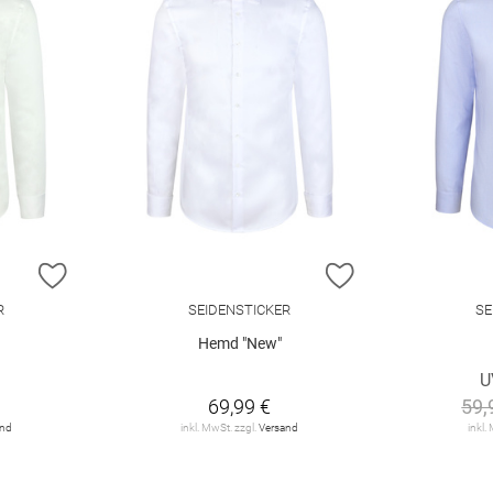
ZUR WUNSCHLISTE HINZUFÜGEN
ZUR WUNSCHLIST
R
SEIDENSTICKER
SE
Hemd "New"
U
69,99 €
59,
and
inkl. MwSt. zzgl.
Versand
inkl.