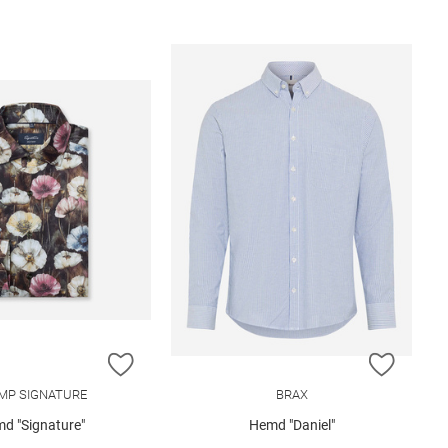
E HINZUFÜGEN
ZUR WUNSCHLISTE HINZUFÜGEN
ZUR W
MP SIGNATURE
BRAX
d "Signature"
Hemd "Daniel"