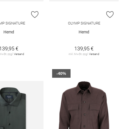
E HINZUFÜGEN
ZUR WUNSCHLISTE HINZUFÜGEN
ZUR W
MP SIGNATURE
OLYMP SIGNATURE
Hemd
Hemd
139,95 €
139,95 €
 MwSt. zzgl.
Versand
inkl. MwSt. zzgl.
Versand
-40%