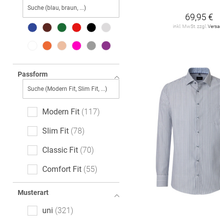
DESOTO
2
69,95 €
inkl. MwSt. zzgl.
Vers
DIGEL
8
DRYKORN
2
ETERNA
89
Passform
OLYMP
73
OLYMP SIGNATURE
Modern Fit
117
50
Slim Fit
78
PROFUOMO
25
Classic Fit
70
REDMOND
5
Comfort Fit
55
ROY ROBSON
7
Tailored Fit
51
Musterart
SEIDENSTICKER
88
Body Fit
46
uni
321
VENTI
117