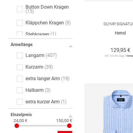
Button Down Kragen
15
Kläppchen Kragen
8
OLYMP SIGNATU
Hemd
Stehkragen
1
Ärmellänge
129,95 €
Langarm
407
inkl. MwSt. zzgl.
Vers
Kurzarm
39
extra langer Arm
19
Halbarm
3
extra kurzer Arm
1
Einzelpreis
24,00 €
150,00 €