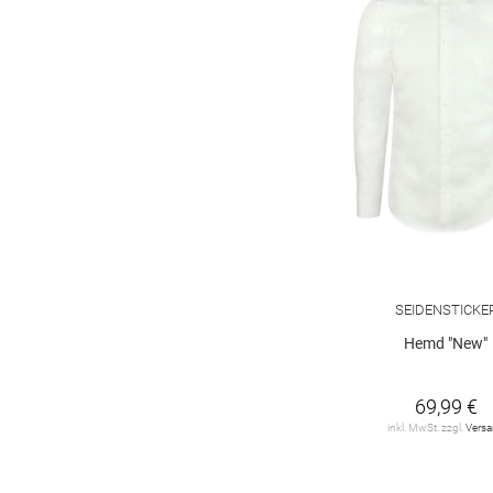
SEIDENSTICKE
Hemd "New"
69,99 €
inkl. MwSt. zzgl.
Vers