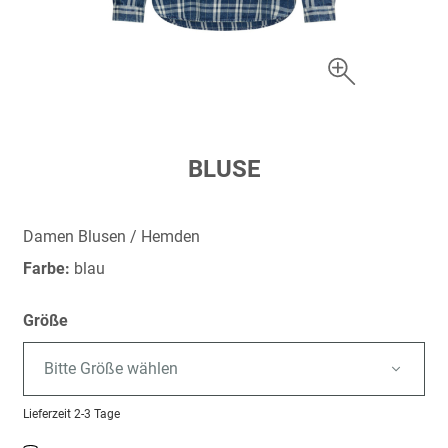
Zum
BLUSE
Anfang
der
Bildergalerie
Damen Blusen / Hemden
springen
Farbe:
blau
Größe
Bitte Größe wählen
Lieferzeit
2-3 Tage