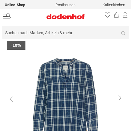
Online-Shop
Posthausen
Kaltenkirchen
Su
Zum
-10%
Ende
der
Bildergalerie
springen