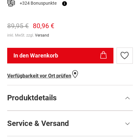
+324 Bonuspunkte
i
89,95 €
80,96 €
inkl. MwSt. zzgl.
Versand
In den Warenkorb
Zur
Wunschl
hinzufü
Verfügbarkeit vor Ort prüfen
Produktdetails
Service & Versand