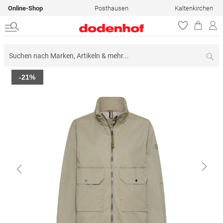
Online-Shop
Posthausen
Kaltenkirchen
Su
Zum
-21%
Ende
der
Bildergalerie
springen