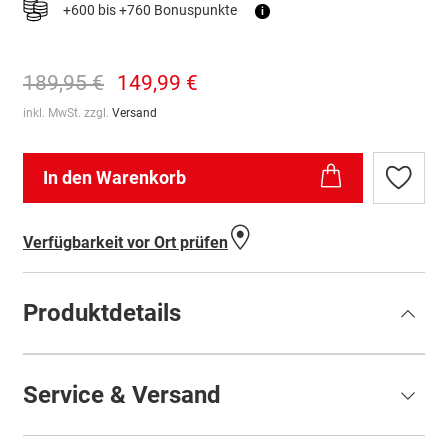
+600 bis +760 Bonuspunkte
i
189,95 €
149,99 €
inkl. MwSt. zzgl.
Versand
In den Warenkorb
Zur
Wunschl
hinzufü
Verfügbarkeit vor Ort prüfen
Produktdetails
Service & Versand