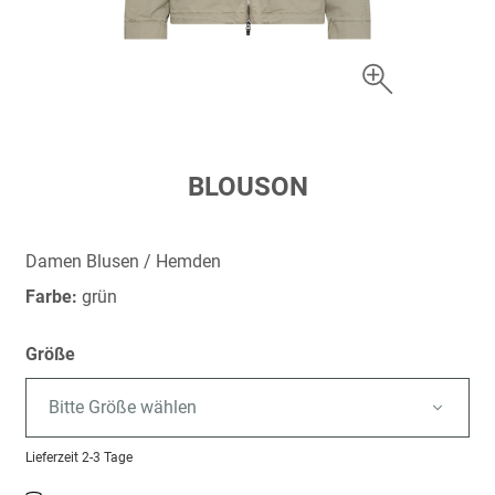
Zum
BLOUSON
Anfang
der
Bildergalerie
Damen Blusen / Hemden
springen
Farbe:
grün
Größe
Bitte Größe wählen
Lieferzeit
2-3 Tage