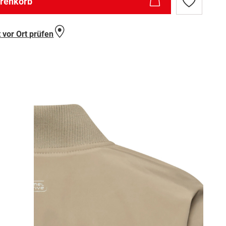
arenkorb
Zur
Wunschlist
hinzufügen
 vor Ort prüfen