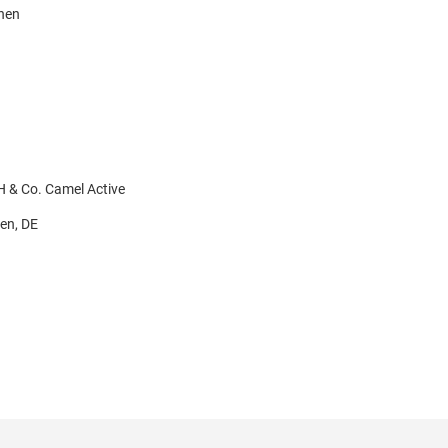
knen
 & Co. Camel Active
gen, DE