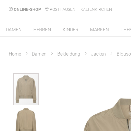
ONLINE-SHOP
POSTHAUSEN
KALTENKIRCHEN
DAMEN
HERREN
KINDER
MARKEN
THE
Home
Damen
Bekleidung
Jacken
Blous
Zum
Ende
der
Bildergalerie
springen