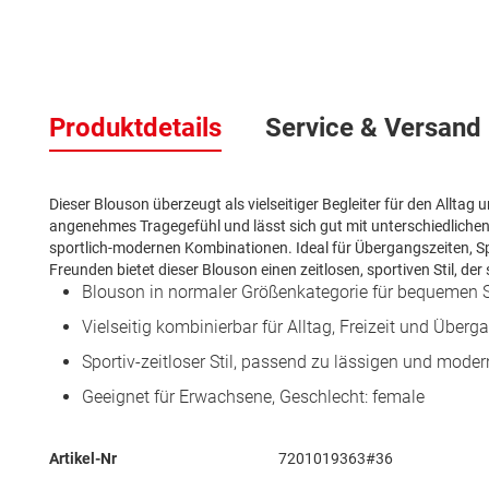
Zum
Anfang
der
Produktdetails
Service & Versand
Bildergalerie
springen
Dieser Blouson überzeugt als vielseitiger Begleiter für den Alltag 
angenehmes Tragegefühl und lässt sich gut mit unterschiedlichen
sportlich-modernen Kombinationen. Ideal für Übergangszeiten, Sp
Freunden bietet dieser Blouson einen zeitlosen, sportiven Stil, der
Blouson in normaler Größenkategorie für bequemen S
Vielseitig kombinierbar für Alltag, Freizeit und Überg
Sportiv-zeitloser Stil, passend zu lässigen und moder
Geeignet für Erwachsene, Geschlecht: female
Mehr
Artikel-Nr
7201019363#36
Informationen