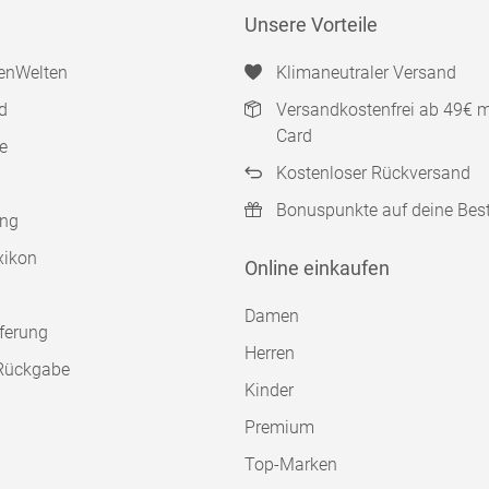
Unsere Vorteile
enWelten
Klimaneutraler Versand
d
Versandkostenfrei ab 49€ 
Card
e
Kostenloser Rückversand
Bonuspunkte auf deine Bes
ung
xikon
Online einkaufen
Damen
ferung
Herren
Rückgabe
Kinder
Premium
Top-Marken