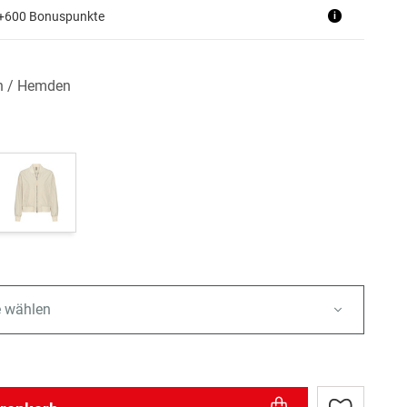
 +600 Bonuspunkte
i
n / Hemden
e wählen