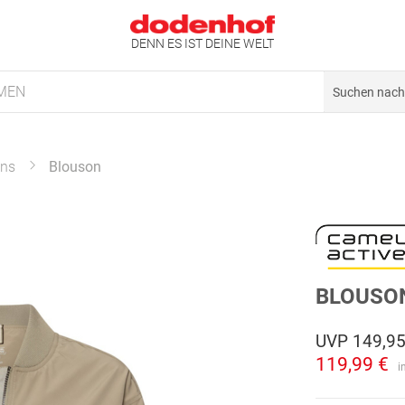
DENN ES IST DEINE WELT
MEN
ons
Blouson
BLOUSO
UVP
149,95
119,99 €
i