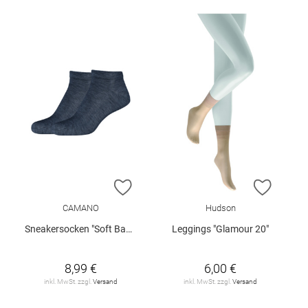
ZUR WUNSCHLISTE HINZUFÜGEN
ZUR W
CAMANO
Hudson
Sneakersocken "Soft Bamboo", 2er-Pack
Leggings "Glamour 20"
8,99 €
6,00 €
inkl. MwSt. zzgl.
Versand
inkl. MwSt. zzgl.
Versand