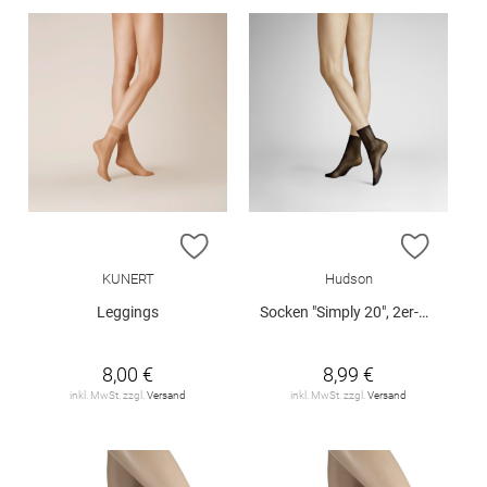
ZUR WUNSCHLISTE HINZUFÜGEN
ZUR W
KUNERT
Hudson
Leggings
Socken "Simply 20", 2er-Pack
8,00 €
8,99 €
inkl. MwSt. zzgl.
Versand
inkl. MwSt. zzgl.
Versand