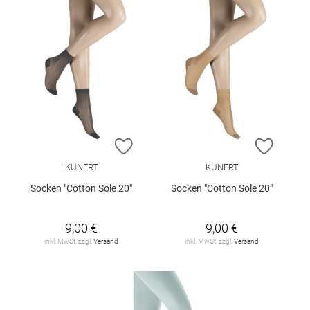
ZUR WUNSCHLISTE HINZUFÜGEN
ZUR W
KUNERT
KUNERT
Socken "Cotton Sole 20"
Socken "Cotton Sole 20"
9,00 €
9,00 €
inkl. MwSt. zzgl.
Versand
inkl. MwSt. zzgl.
Versand