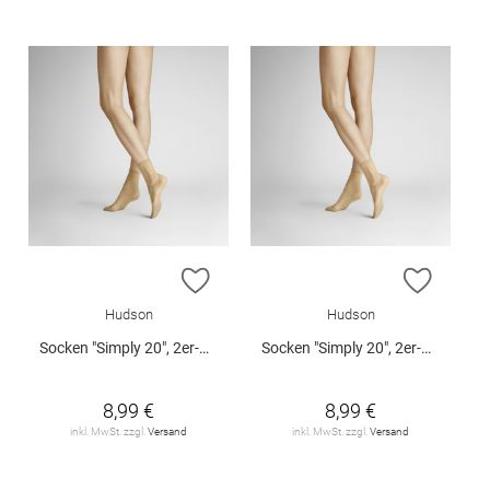
ZUR WUNSCHLISTE HINZUFÜGEN
ZUR W
Hudson
Hudson
Socken "Simply 20", 2er-Pack
Socken "Simply 20", 2er-Pack
8,99 €
8,99 €
inkl. MwSt. zzgl.
Versand
inkl. MwSt. zzgl.
Versand