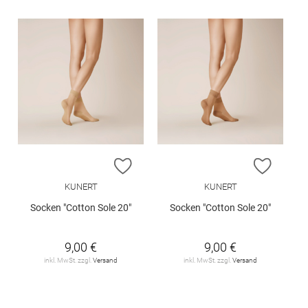
ZUR WUNSCHLISTE HINZUFÜGEN
ZUR W
KUNERT
KUNERT
Socken "Cotton Sole 20"
Socken "Cotton Sole 20"
9,00 €
9,00 €
inkl. MwSt. zzgl.
Versand
inkl. MwSt. zzgl.
Versand