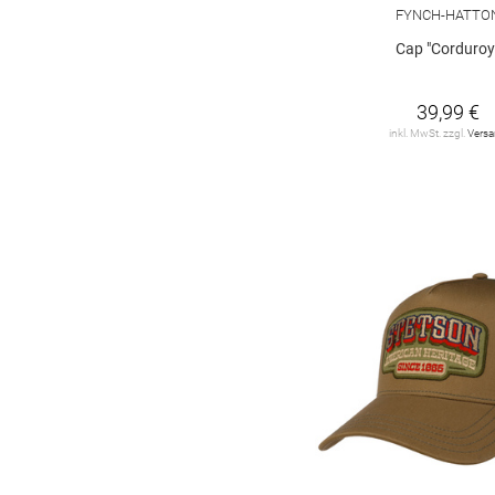
FYNCH-HATTO
Polo Ralph Lauren
5
Cap "Corduroy
S. Oliver Black Label
1
39,99 €
SEIDENFALTER
3
inkl. MwSt. zzgl.
Vers
STETSON
23
STRELLSON
1
TOM TAILOR
2
Tommy Hilfiger
1
camel active
4