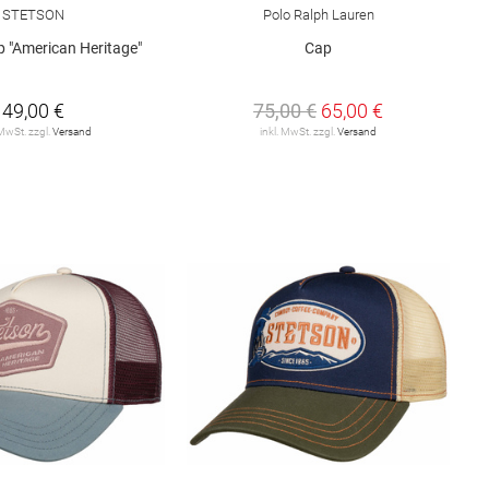
STETSON
Polo Ralph Lauren
p "American Heritage"
Cap
49,00 €
75,00 €
65,00 €
 MwSt. zzgl.
Versand
inkl. MwSt. zzgl.
Versand