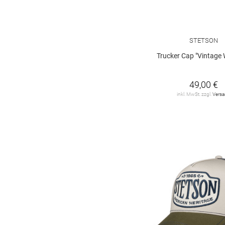
STETSON
Trucker Cap "Vintage 
49,00 €
inkl. MwSt. zzgl.
Vers