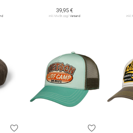
39,95 €
and
inkl. MwSt. zzgl.
Versand
inkl.
ZUR WUNSCHLISTE HINZUFÜGEN
ZUR WUNSCHLIST