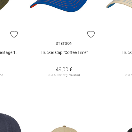
ZUR WUNSCHLISTE HINZUFÜGEN
ZUR WUNSCHLIST
STETSON
tage 1865"
Trucker Cap "Coffee Time"
Truck
49,00 €
and
inkl. MwSt. zzgl.
Versand
inkl.