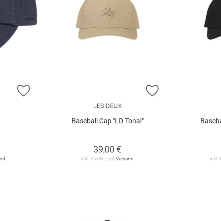
ZUR WUNSCHLISTE HINZUFÜGEN
ZUR WUNSCHLIST
LES DEUX
Baseball Cap "LD Tonal"
Baseba
39,00 €
and
inkl. MwSt. zzgl.
Versand
inkl.