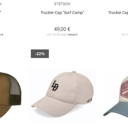
N
STETSON
"
Trucker-Cap "Surf Camp"
Trucker Ca
49,00 €
and
inkl. MwSt. zzgl.
Versand
inkl.
-22%