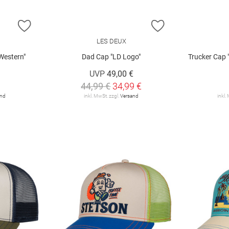
ZUR WUNSCHLISTE HINZUFÜGEN
ZUR WUNSCHLIST
LES DEUX
Western"
Dad Cap "LD Logo"
Trucker Cap "1
UVP
49,00 €
44,99 €
34,99 €
and
inkl. MwSt. zzgl.
Versand
inkl.