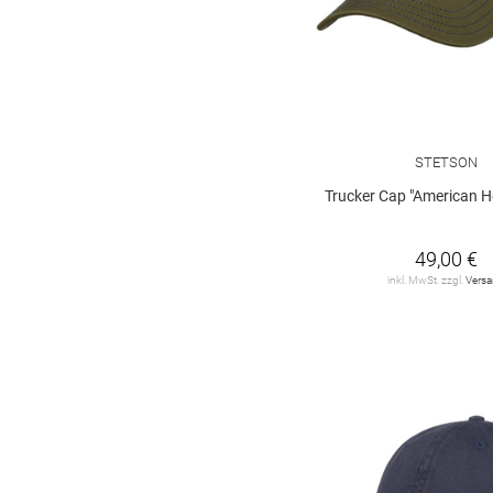
STETSON
Trucker Cap "American Heri
49,00 €
inkl. MwSt. zzgl.
Vers