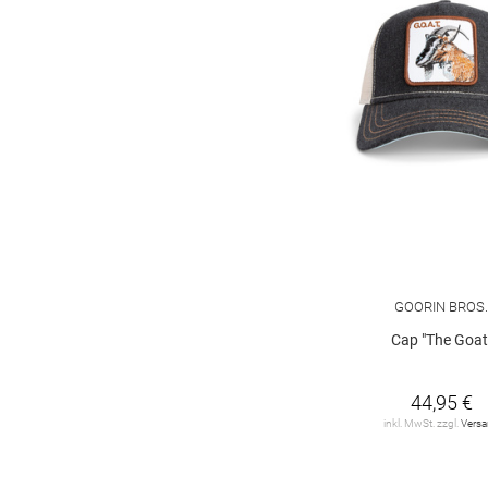
GOORIN BROS
Cap "The Goat
44,95 €
inkl. MwSt. zzgl.
Vers