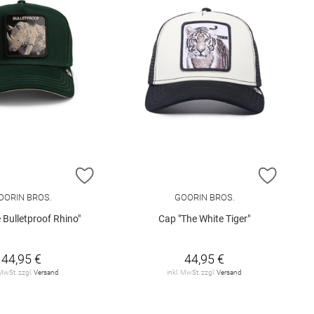
E HINZUFÜGEN
ZUR WUNSCHLISTE HINZUFÜGEN
ZUR W
OORIN BROS.
GOORIN BROS.
 Bulletproof Rhino"
Cap "The White Tiger"
44,95 €
44,95 €
 MwSt. zzgl.
Versand
inkl. MwSt. zzgl.
Versand