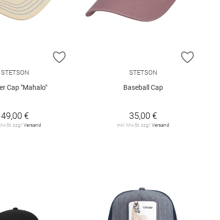
E HINZUFÜGEN
ZUR WUNSCHLISTE HINZUFÜGEN
ZUR W
STETSON
STETSON
er Cap "Mahalo"
Baseball Cap
49,00 €
35,00 €
 MwSt. zzgl.
Versand
inkl. MwSt. zzgl.
Versand