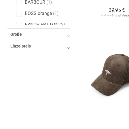
BARBOUR
1
39,95 €
BOSS orange
1
inkl. MwSt. zzgl.
Vers
FYNCH-HATTON
3
Größe
GOORIN BROS.
13
Einzelpreis
LES DEUX
3
Levi's
2
MOOSE KNUCKLES
1
Marc O'Polo Denim
3
PARAJUMPERS
2
PEGADOR
1
PROHIBITED
1