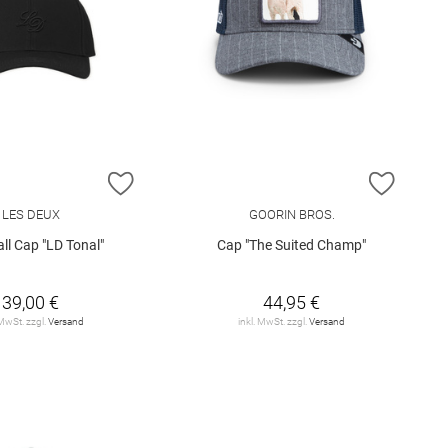
E HINZUFÜGEN
ZUR WUNSCHLISTE HINZUFÜGEN
ZUR W
LES DEUX
GOORIN BROS.
ll Cap "LD Tonal"
Cap "The Suited Champ"
39,00 €
44,95 €
 MwSt. zzgl.
Versand
inkl. MwSt. zzgl.
Versand