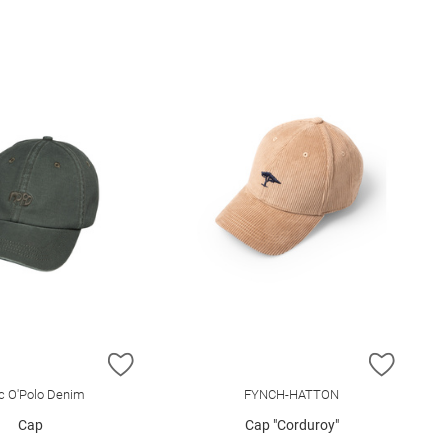
E HINZUFÜGEN
ZUR WUNSCHLISTE HINZUFÜGEN
ZUR W
c O'Polo Denim
FYNCH-HATTON
Cap
Cap "Corduroy"