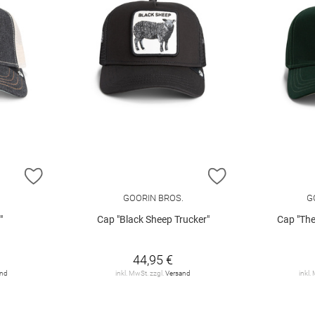
ZUR WUNSCHLISTE HINZUFÜGEN
ZUR WUNSCHLIST
.
GOORIN BROS.
G
"
Cap "Black Sheep Trucker"
Cap "The
44,95 €
and
inkl. MwSt. zzgl.
Versand
inkl.