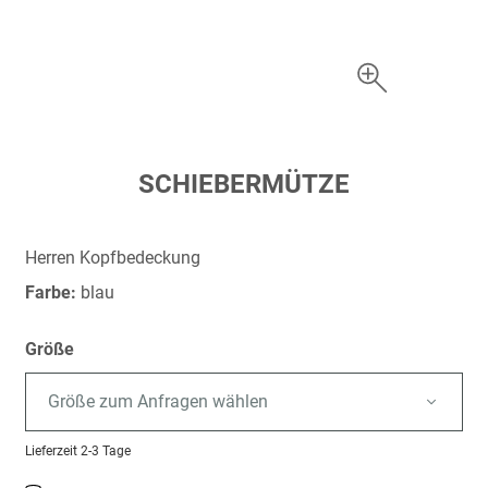
Zum
SCHIEBERMÜTZE
Anfang
der
Bildergalerie
Herren Kopfbedeckung
springen
Farbe:
blau
Größe
Größe zum Anfragen wählen
Lieferzeit
2-3 Tage