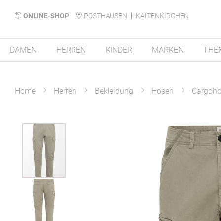
ONLINE-SHOP
POSTHAUSEN
KALTENKIRCHEN
DAMEN
HERREN
KINDER
MARKEN
THE
Home
Herren
Bekleidung
Hosen
Cargoh
Zum
Ende
der
Bildergalerie
springen