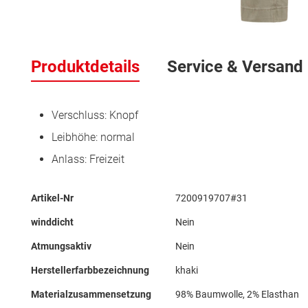
Zum
Anfang
Produktdetails
Service & Versand
der
Bildergalerie
springen
Verschluss: Knopf
Leibhöhe: normal
Anlass: Freizeit
Mehr
Artikel-Nr
7200919707#31
Informationen
winddicht
Nein
Atmungsaktiv
Nein
Herstellerfarbbezeichnung
khaki
Materialzusammensetzung
98% Baumwolle, 2% Elasthan