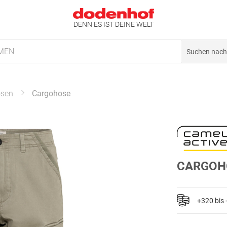
DENN ES IST DEINE WELT
MEN
osen
Cargohose
CARGOH
+320 bis