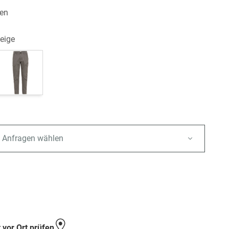
en
beige
 Anfragen wählen
e
 vor Ort prüfen