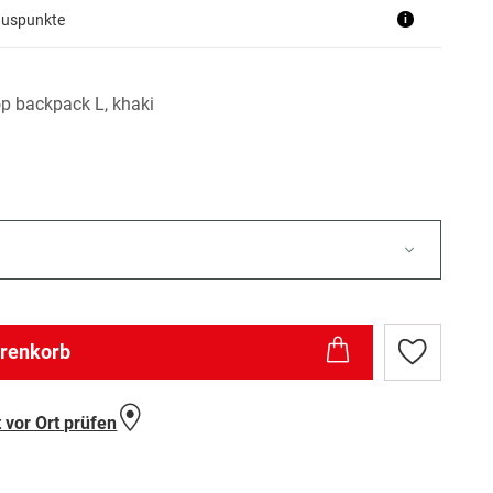
nuspunkte
i
op backpack L, khaki
arenkorb
Zur
Wunschlist
hinzufügen
 vor Ort prüfen