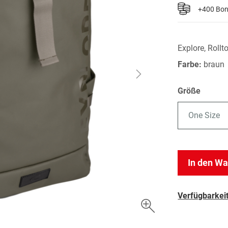
+400 Bo
Explore, Rollt
Farbe:
braun
Größe
One Size
In den W
Verfügbarkeit