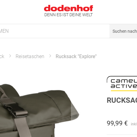
DENN ES IST DEINE WELT
MEN
ck
Reisetaschen
Rucksack "Explore"
RUCKSAC
99,99 €
ink