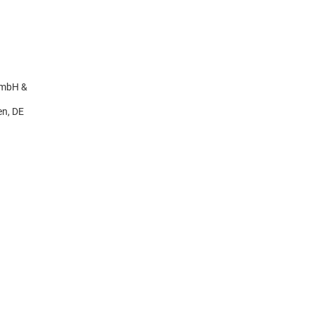
GmbH &
en, DE