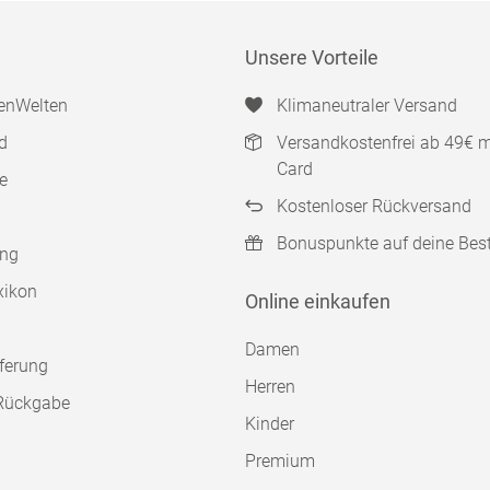
Unsere Vorteile
enWelten
Klimaneutraler Versand
d
Versandkostenfrei ab 49€ 
Card
e
Kostenloser Rückversand
Bonuspunkte auf deine Bes
ung
xikon
Online einkaufen
Damen
ferung
Herren
Rückgabe
Kinder
Premium