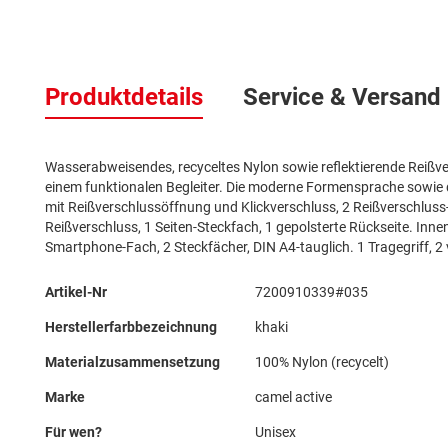
Zum
Anfang
Produktdetails
Service & Versand
der
Bildergalerie
springen
Wasserabweisendes, recyceltes Nylon sowie reflektierende Reißv
einem funktionalen Begleiter. Die moderne Formensprache sowie
mit Reißverschlussöffnung und Klickverschluss, 2 Reißverschluss-V
Reißverschluss, 1 Seiten-Steckfach, 1 gepolsterte Rückseite. Inne
Smartphone-Fach, 2 Steckfächer, DIN A4-tauglich. 1 Tragegriff, 2 
Mehr
Artikel-Nr
7200910339#035
Informationen
Herstellerfarbbezeichnung
khaki
Materialzusammensetzung
100% Nylon (recycelt)
Marke
camel active
Für wen?
Unisex