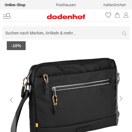
Online-Shop
Posthausen
Kaltenkirchen
Su
Zum
-10%
Ende
der
Bildergalerie
springen