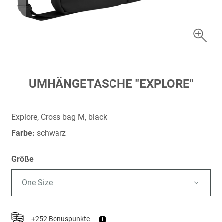
Zum
UMHÄNGETASCHE "EXPLORE"
Anfang
der
Bildergalerie
Explore, Cross bag M, black
springen
Farbe:
schwarz
Größe
One Size
+252 Bonuspunkte
i