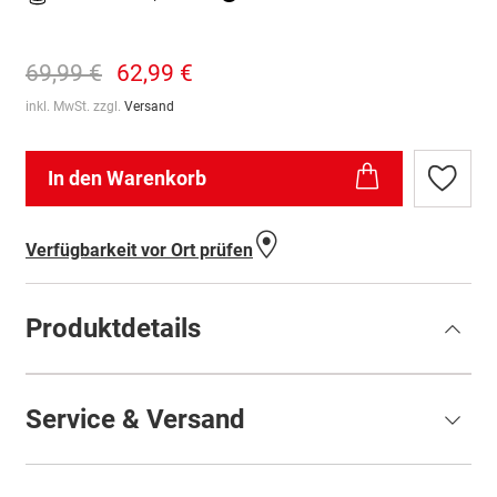
69,99 €
62,99 €
inkl. MwSt. zzgl.
Versand
In den Warenkorb
Zur
Wunschl
hinzufü
Verfügbarkeit vor Ort prüfen
Produktdetails
Service & Versand