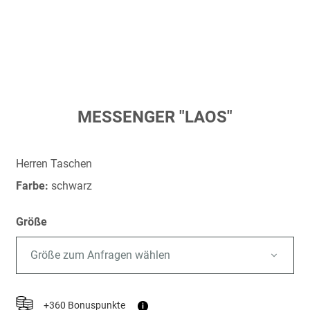
Zum
MESSENGER "LAOS"
Anfang
der
Bildergalerie
Herren Taschen
springen
Farbe:
schwarz
Größe
Größe zum Anfragen wählen
+360 Bonuspunkte
i