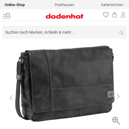
Online-Shop
Posthausen
Kaltenkirchen
Su
Zum
Ende
der
Bildergalerie
springen