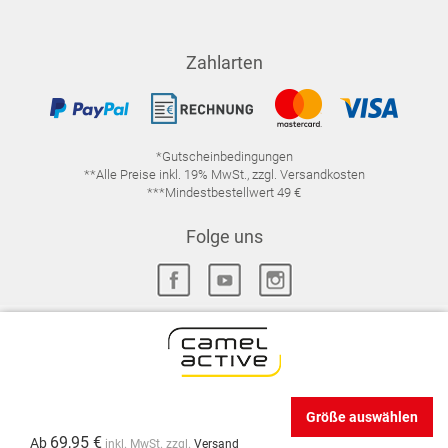
Zahlarten
*Gutscheinbedingungen
**Alle Preise inkl. 19% MwSt., zzgl. Versandkosten
***Mindestbestellwert 49 €
Folge uns
IMPRESSUM
FAQ
DATENSCHUTZ
DATENSCHUTZ-EINSTELLUNGEN
WIDERRUFSRECHT
Größe auswählen
VERTRAG WIDERRUFEN
AGB
69,95 €
Ab
inkl. MwSt. zzgl.
Versand