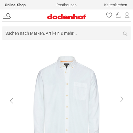
Online-Shop
Posthausen
Kaltenkirchen
Su
Zum
Ende
der
Bildergalerie
springen