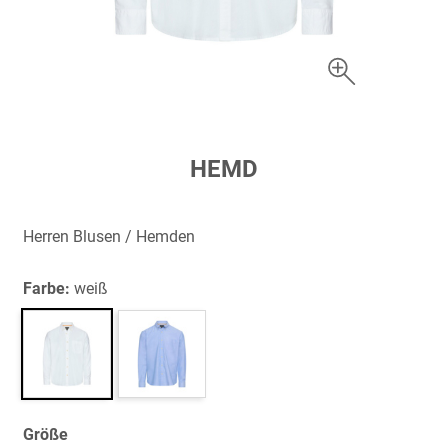
Zum
HEMD
Anfang
der
Bildergalerie
Herren Blusen / Hemden
springen
Farbe:
weiß
Größe