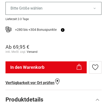
Bitte Größe wählen
Lieferzeit
2-3 Tage
+280 bis +304 Bonuspunkte
i
Ab
69,95 €
inkl. MwSt. zzgl.
Versand
In den Warenkorb
Zur
Wunschl
hinzufü
Verfügbarkeit vor Ort prüfen
Produktdetails