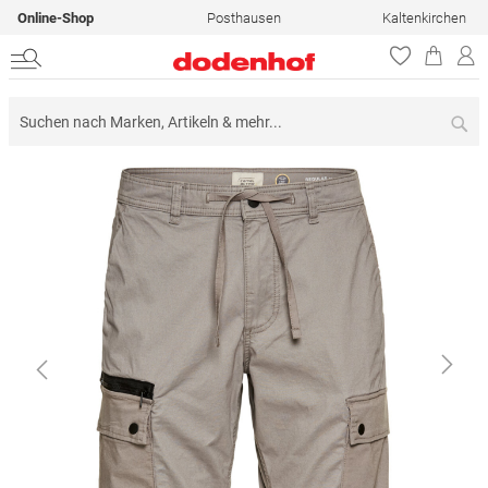
Online-Shop
Posthausen
Kaltenkirchen
Su
Zum
Ende
der
Bildergalerie
springen