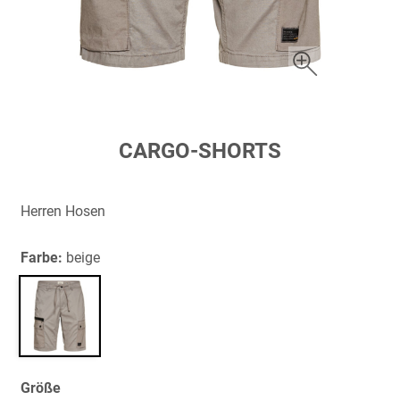
Zum
CARGO-SHORTS
Anfang
der
Bildergalerie
Herren Hosen
springen
Farbe:
beige
Größe