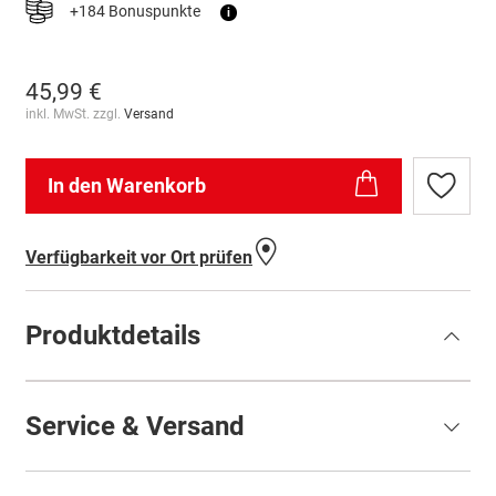
+184 Bonuspunkte
i
45,99 €
inkl. MwSt. zzgl.
Versand
In den Warenkorb
Zur
Wunschl
hinzufü
Verfügbarkeit vor Ort prüfen
Produktdetails
Service & Versand