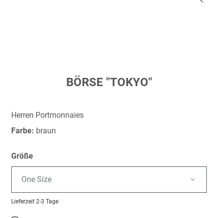
Zum
BÖRSE "TOKYO"
Anfang
der
Bildergalerie
Herren Portmonnaies
springen
Farbe:
braun
Größe
One Size
Lieferzeit
2-3 Tage